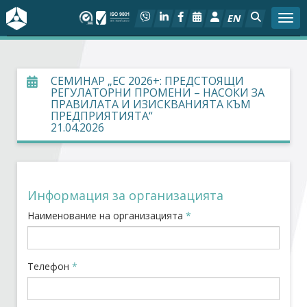
EN
Togg
За БСК
СЕМИНАР „ЕС 2026+: ПРЕДСТОЯЩИ
РЕГУЛАТОРНИ ПРОМЕНИ – НАСОКИ ЗА
На фокус
ПРАВИЛАТА И ИЗИСКВАНИЯТА КЪМ
ПРЕДПРИЯТИЯТА“
21.04.2026
Актуално
Социален диалог
Информация за организацията
Дейности
Наименование на организацията
*
Арбитражен съд
Телефон
*
Проекти
Членове