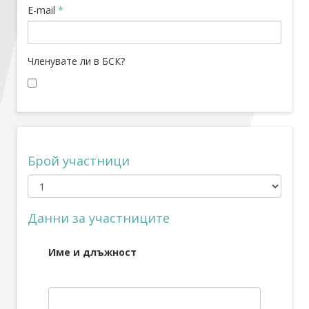
E-mail
*
Стани член
Членувате ли в БСК?
Абонирайте се!
Брой участници
Данни за участниците
Име и длъжност