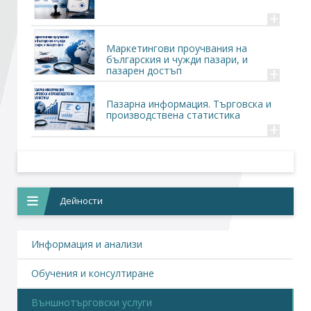
+
Стани член
Маркетингови проучвания на
българския и чужди пазари, и
+
пазарен достъп
Абонирайте се!
Пазарна информация. Търговска и
производствена статистика
+
Дейности
Информация и анализи
Обучения и консултиране
Външнотърговски услуги