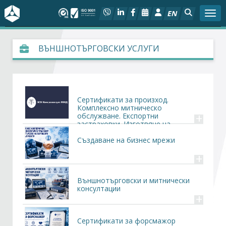
EN
Togg
За БСК
ВЪНШНОТЪРГОВСКИ УСЛУГИ
На фокус
Актуално
Сертификати за произход.
Комплексно митническо
+
обслужване. Експортни
Социален диалог
застраховки. Изготвяне на
външнотърговски документи.
Създаване на бизнес мрежи
Дейности
+
Арбитражен съд
Външнотърговски и митнически
консултации
+
Проекти
Сертификати за форсмажор
Членове