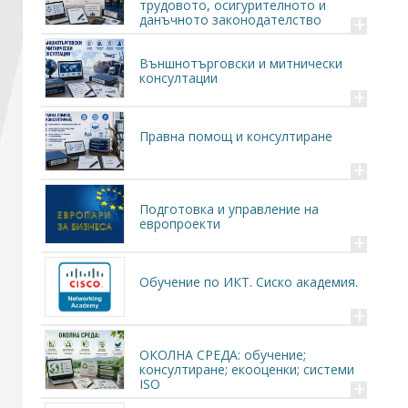
трудовото, осигурителното и
+
данъчното законодателство
Стани член
Външнотърговски и митнически
консултации
+
Абонирайте се!
Правна помощ и консултиране
+
Подготовка и управление на
европроекти
+
Обучение по ИКТ. Сиско академия.
+
ОКОЛНА СРЕДА: обучение;
консултиране; екооценки; системи
+
ISO