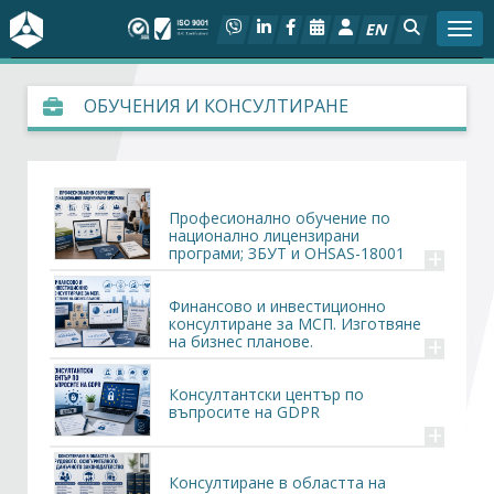
EN
Togg
За БСК
ОБУЧЕНИЯ И КОНСУЛТИРАНЕ
На фокус
Актуално
Професионално обучение по
национално лицензирани
+
програми; ЗБУТ и OHSAS-18001
Социален диалог
Финансово и инвестиционно
Дейности
консултиране за МСП. Изготвяне
+
на бизнес планове.
Арбитражен съд
Консултантски център по
въпросите на GDPR
+
Проекти
Консултиране в областта на
Членове