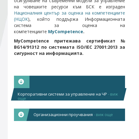
осигуряване на съвременни модели за управление
на човешките ресурси към БСК е изграден
Националния център за оценка на компетенциите
Стани член
(НЦОК
), който поддържа Информационната
система за оценка на
компетенциите
MyCompetence
.
Абонирайте се!
MyCompetence притежава сертификат №
BG14/91312 по системата ISO/IEC 27001:2013 за
сигурност на информацията.
Корпоративни системи за управление на ЧР
- виж
още
Организационни проучвания
- виж още
Мотивация и удовлетвореност на
служителите (мотивационен профил на