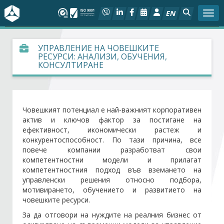
EN
Togg
За БСК
УПРАВЛЕНИЕ НА ЧОВЕШКИТЕ
РЕСУРСИ: АНАЛИЗИ, ОБУЧЕНИЯ,
КОНСУЛТИРАНЕ
На фокус
Актуално
Човешкият потенциал е най-важният корпоративен
актив и ключов фактор за постигане на
Социален диалог
ефективност, икономически растеж и
конкурентоспособност. По тази причина, все
Дейности
повече компании разработват свои
компетентностни модели и прилагат
компетентностния подход във вземането на
Арбитражен съд
управленски решения относно подбора,
мотивирането, обучението и развитието на
Проекти
човешките ресурси.
За да отговори на нуждите на реалния бизнес от
Членове