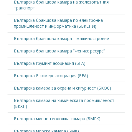
Българска браншова камара на железопътния
транспорт
Българска браншова камара по електронна
промишленост и информатика (ББКЕПИ)
Българска браншова камара – машиностроене
Българска браншова камара “Феникс ресурс”
Българска груминг асоциация (БГА)
Българска Е-комерс асоциация (БЕА)
Българска камара за охрана и сигурност (БКОС)
Българска камара на химическата промишленост
(БКХП)
Българска минно-геоложка камара (БМГК)
Българска морска камара (БМК)