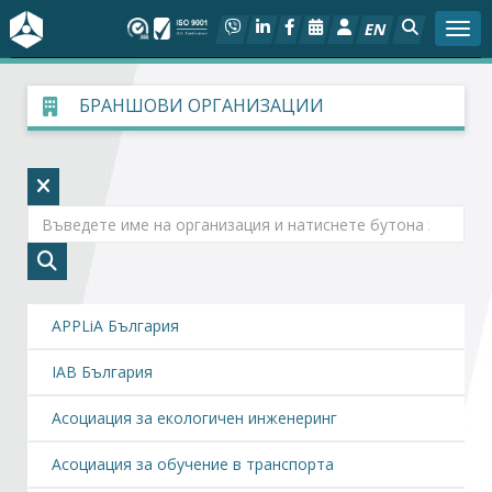
EN
Togg
За БСК
БРАНШОВИ ОРГАНИЗАЦИИ
На фокус
Актуално
Социален диалог
Дейности
APPLiA България
IAB България
Арбитражен съд
Асоциация за екологичен инженеринг
Проекти
Асоциация за обучение в транспорта
Членове