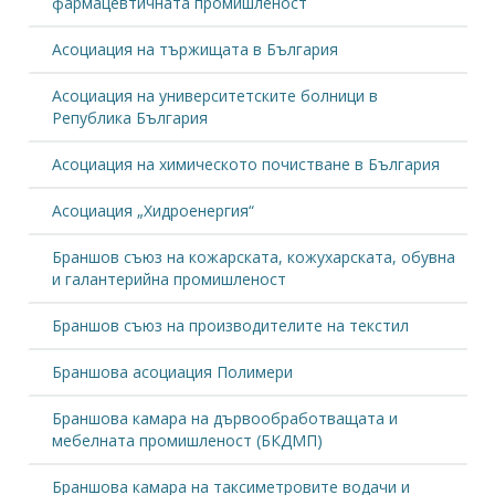
фармацевтичната промишленост
Асоциация на тържищата в България
Асоциация на университетските болници в
Република България
Асоциация на химическото почистване в България
Асоциация „Хидроенергия“
Браншов съюз на кожарската, кожухарската, обувна
и галантерийна промишленост
Браншов съюз на производителите на текстил
Браншова асоциация Полимери
Браншова камара на дървообработващата и
мебелната промишленост (БКДМП)
Браншова камара на таксиметровите водачи и