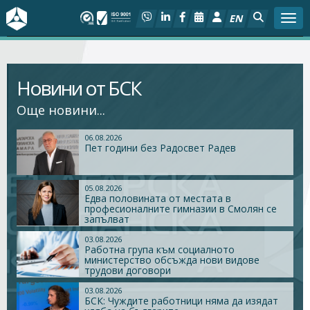
EN
Togg
За БСК
Новини от БСК
На фокус
Още новини...
Актуално
06.08.2026
Пет години без Радосвет Радев
Социален диалог
05.08.2026
Едва половината от местата в
Дейности
професионалните гимназии в Смолян се
запълват
Арбитражен съд
03.08.2026
Работна група към социалното
министерство обсъжда нови видове
трудови договори
Проекти
03.08.2026
БСК: Чуждите работници няма да изядат
Членове