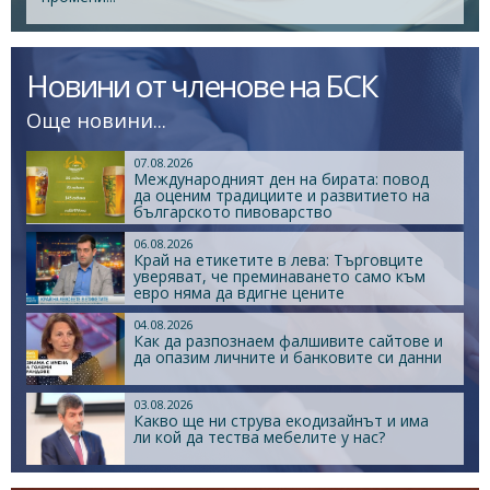
Новини от членове на БСК
Още новини...
07.08.2026
Международният ден на бирата: повод
да оценим традициите и развитието на
българското пивоварство
06.08.2026
Край на етикетите в лева: Търговците
уверяват, че преминаването само към
евро няма да вдигне цените
04.08.2026
Как да разпознаем фалшивите сайтове и
да опазим личните и банковите си данни
03.08.2026
Какво ще ни струва екодизайнът и има
ли кой да тества мебелите у нас?