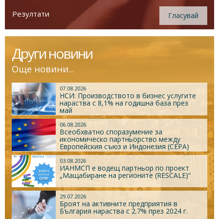
Резултати
Гласувай
Други новини
Още новини...
07.08.2026
НСИ: Производството в бизнес услугите
нараства с 8,1% на годишна база през
май
06.08.2026
Всеобхватно споразумение за
икономическо партньорство между
Европейския съюз и Индонезия (CEPA)
03.08.2026
ИАНМСП е водещ партньор по проект
„Мащабиране на регионите (RESCALE)“
29.07.2026
Броят на активните предприятия в
България нараства с 2.7% през 2024 г.