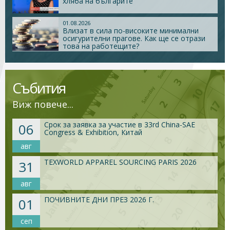
хляба на българите
01.08.2026
Стани член
Влизат в сила по-високите минимални
осигурителни прагове. Как ще се отрази
това на работещите?
Абонирайте се!
Събития
Виж повече...
Срок за заявка за участие в 33rd China-SAE
06
Congress & Exhibition, Китай
авг
TEXWORLD APPAREL SOURCING PARIS 2026
31
авг
ПОЧИВНИТЕ ДНИ ПРЕЗ 2026 Г.
01
сеп