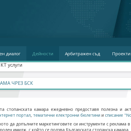
ен диалог
Дейности
Арбитражен съд
Проекти
ИКТ услуги
АМА ЧРЕЗ БСК
ата стопанската камара ежедневно предоставя полезна и ак
нтернет портал
,
тематични електронни бюлетини
и
списание "No
ото да допълните маркетинговите си инструменти с реклама в
роден имидж, с който се ползва Българската стопанска камара.