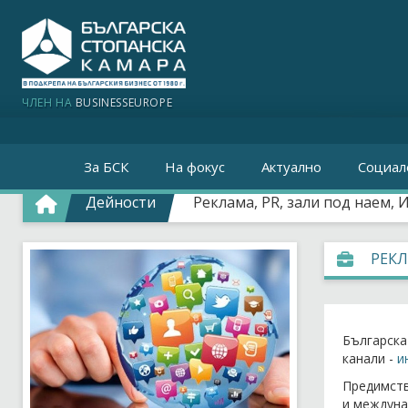
ЧЛЕН НА
BUSINESSEUROPE
За БСК
На фокус
Актуално
Социал
Дейности
Реклама, PR, зали под наем, 
РЕКЛ
Българск
канали -
и
Предимств
и междуна