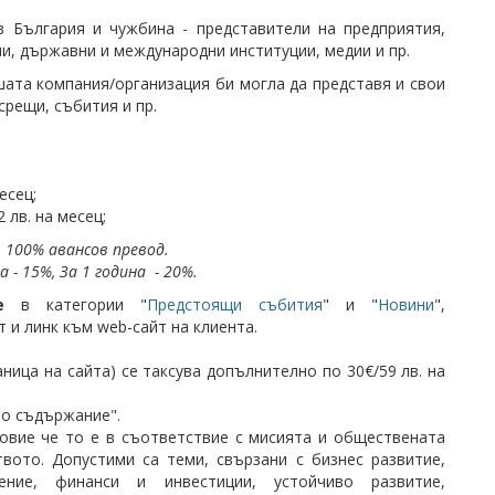
в България и чужбина - представители на предприятия,
и, държавни и международни институции, медии и пр.
ата компания/организация би могла да представя и свои
срещи, събития и пр.
есец;
 лв. на месец;
 100% авансов превод.
а - 15%,
За 1 година - 20%.
ие
в категории "
Предстоящи събития
" и "
Новини
",
т и линк към web-сайт на клиента.
ница на сайта) се таксува допълнително по 30€/59 лв. на
но съдържание".
овие че то е в съответствие с мисията и обществената
вото. Допустими са теми, свързани с бизнес развитие,
ение, финанси и инвестиции, устойчиво развитие,