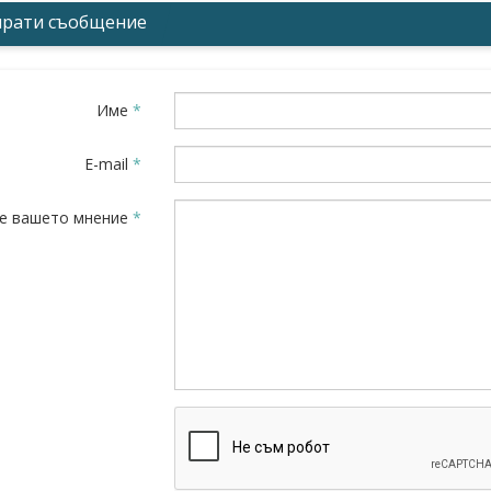
прати съобщение
Име
*
E-mail
*
е вашето мнение
*