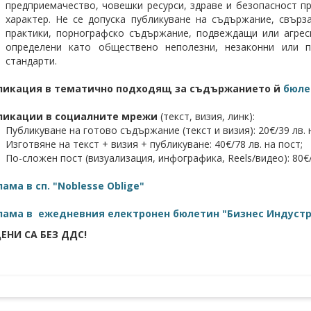
предприемачество, човешки ресурси, здраве и безопасност п
характер. Не се допуска публикуване на съдържание, свърз
практики, порнографско съдържание, подвеждащи или агрес
определени като обществено неполезни, незаконни или 
стандарти.
ликация в тематично подходящ за съдържанието й
бюле
ликации в социалните мрежи
(текст, визия, линк):
Публикуване на готово съдържание (текст и визия): 20€/39 лв. 
Изготвяне на текст + визия + публикуване: 40€/78 лв. на пост;
По-сложен пост (визуализация, инфографика, Reels/видео): 80€/1
ама в сп. "Noblesse Oblige"
лама в ежедневния електронен бюлетин "Бизнес Индуст
ЕНИ СА БЕЗ ДДС!