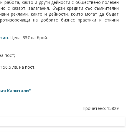
ри работа, както и други дейности с обществено полезен
ано с хазарт, залагания, бързи кредити със съмнителни
ивни реклами, както и дейности, които могат да бъдат
противоречащи на добрите бизнес практики и етични
тин
.
Цена: 35€ на брой.
на пост;
56,5 лв. на пост.
рия Капитали"
Прочетено: 15829