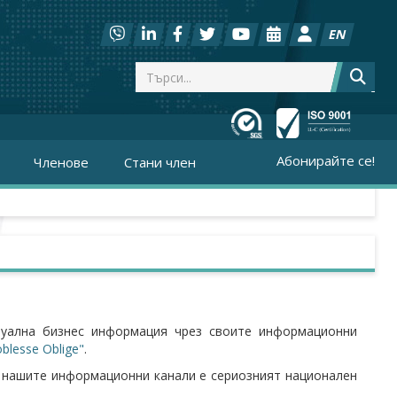
EN
Абонирайте се!
Членове
Стани член
туална бизнес информация чрез своите информационни
blesse Oblige"
.
 нашите информационни канали е сериозният национален