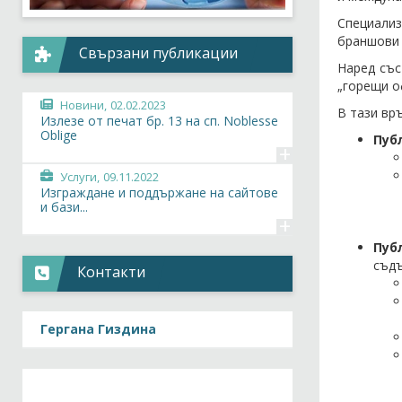
Специализ
браншови 
Свързани публикации
Наред със
„горещи о
Новини,
02.02.2023
В тази вр
Излезе от печат бр. 13 на сп. Noblesse
Oblige
Пуб
+
Услуги,
09.11.2022
Изграждане и поддържане на сайтове
и бази...
+
Пуб
съдъ
Контакти
Гергана Гиздина