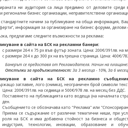
ираната ни аудитория са лица предимно от деловите среди 
и регионални бизнес организации, неправителствени организаци
 стандартните начини за публикуване на обща информация, Ваш
ферти”, информация за организиране на бизнес форуми, делови 
ъзка, предлагаме следните възможности за реклама
:
ликуване в сайта на БСК на рекламни банери:
с размери 264 x 75 px във футър зоната. Цена: 200€/391лв. на м
с размери 264 x до 300 px на вътрешна страница. Цена: 400€/782
Банерът се предоставя от Рекламодателя. Начин на плащане:
Отстъпки за продължителност:
За 3 месеца - 10%,
За 6 месец
ликуване в сайта на БСК на рекламно съобщен
ржащо заглавие, лого (снимка), неограничен брой символи текс
Цена: 200€/391лв. на седмица и 500€/978 лв. на месец без ДДС.
Поставянето на публикацията като водеща (на началната стра
ден.
Съобщението се обозначава като "Реклама" или "Спонсорира
Приема се съдържание от различни тематични ниши, при усл
роля на БСК и има добавена стойност за бизнеса и общест
индустрия, технологии, иновации, образование и обуч