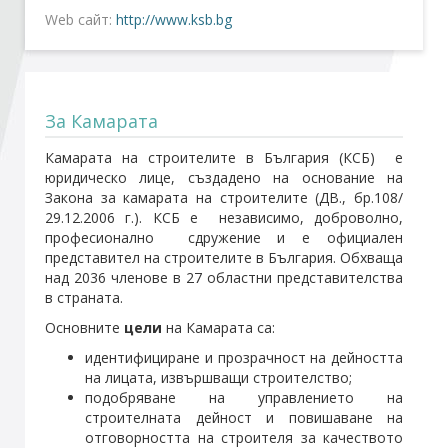
Web сайт:
http://www.ksb.bg
Стани член
Абонирайте се!
За Камарата
Камарата на строителите в България (КСБ) е
юридическо лице, създадено на основание на
Закона за камарата на строителите (ДВ., бр.108/
29.12.2006 г.). КСБ е независимо, доброволно,
професионално сдружение и е официален
представител на строителите в България. Обхваща
над 2036 членове в 27 областни представителства
в страната.
Основните
цели
на Камарата са:
идентифициране и прозрачност на дейността
на лицата, извършващи строителство;
подобряване на управлението на
строителната дейност и повишаване на
отговорността на строителя за качеството