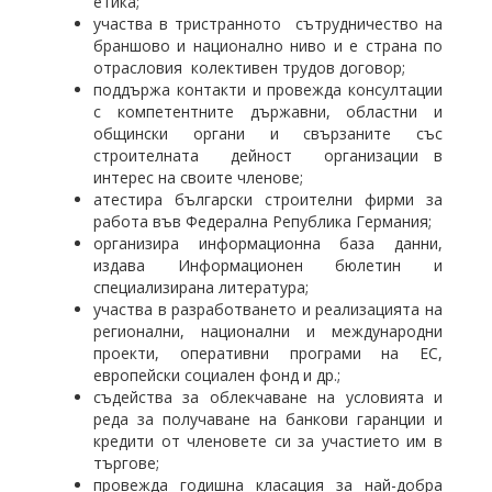
етика;
участва в тристранното сътрудничество на
браншово и национално ниво и е страна по
отрасловия колективeн трудов договор;
поддържа контакти и провежда консултации
с компетентните държавни, областни и
общински органи и свързаните със
строителната дейност организации в
интерес на своите членове;
атестира български строителни фирми за
работа във Федерална Република Германия;
организира информационна база данни,
издава Информационен бюлетин и
специализирана литература;
участва в разработването и реализацията на
регионални, национални и международни
проекти, оперативни програми на ЕС,
европейски социален фонд и др.;
съдейства за облекчаване на условията и
реда за получаване на банкови гаранции и
кредити от членовете си за участието им в
търгове;
провежда годишна класация за най-добра