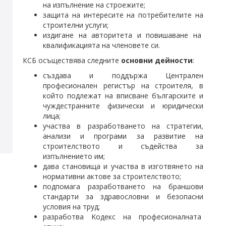
на изпълнение на строежите;
защита на интересите на потребителите на
строителни услуги;
издигане на авторитета и повишаване на
квалификацията на членовете си.
КСБ осъществява следните
основни
дейности
:
създава и поддържа Централен
професионален регистър на строителя, в
който подлежат на вписване българските и
чуждестранните физически и юридически
лица;
участва в разработването на стратегии,
анализи и програми за развитие на
строителството и съдейства за
изпълнението им;
дава становища и участва в изготвянето на
нормативни актове за строителството;
подпомага разработването на браншови
стандарти за здравословни и безопасни
условия на труд;
разработва Kодекс на професионалната