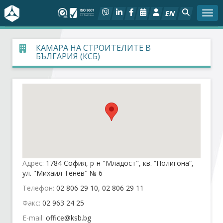
EN
Togg
За БСК
КАМАРА НА СТРОИТЕЛИТЕ В
БЪЛГАРИЯ (КСБ)
На фокус
Актуално
Социален диалог
Дейности
Адрес:
1784 София, р-н "Младост", кв. “Полигона“,
Арбитражен съд
ул. "Михаил Тенев" № 6
Телефон:
02 806 29 10, 02 806 29 11
Проекти
Факс:
02 963 24 25
E-mail:
Членове