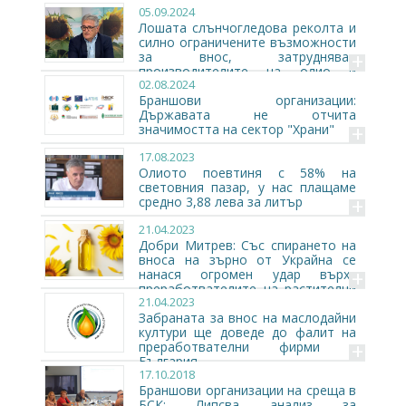
05.09.2024
олиото
Лошата слънчогледова реколта и
силно ограничените възможности
+
за внос, затрудняват
производителите на олио и
02.08.2024
преработвателите
Браншови организации:
Държавата не отчита
+
значимостта на сектор "Храни"
17.08.2023
Олиото поевтиня с 58% на
световния пазар, у нас плащаме
+
средно 3,88 лева за литър
21.04.2023
Добри Митрев: Със спирането на
вноса на зърно от Украйна се
+
нанася огромен удар върху
преработвателите на растителни
21.04.2023
масла в България
Забраната за внос на маслодайни
култури ще доведе до фалит на
+
преработвателни фирми в
България
17.10.2018
Браншови организации на среща в
БСК: Липсва анализ за