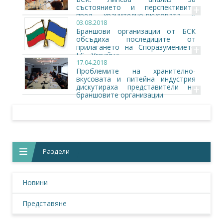
+
състоянието и перспективите
пред хранително-вкусовата и
03.08.2018
питейна индустрия
Браншови организации от БСК
обсъдиха последиците от
+
прилагането на Споразумението
ЕС - Украйна
17.04.2018
Проблемите на хранително-
вкусовата и питейна индустрия
+
дискутираха представители на
браншовите организации
Раздели
Новини
Представяне