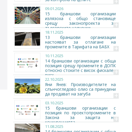
+
09.01.2026
15 браншови организации
излязоха с общо становище
+
срещу законопроекта за
търговските надценки
18.11.2025
13 браншови организации
настояват за отлагане на
+
промените в Тарифата на БАБХ
10.11.2025
14 браншови организации с обща
позиция срещу промените в ДОПК
+
относно стоките с висок фискален
риск
22.10.2025
Яни Янев: Производителите на
слънчогледово олио са принудени
+
да продават на загуба
03.10.2025
15 браншови организации с
позиция по проектопромените в
+
Закона за защита на
конкуренцията
11.08.2025
14 браншови организации с обща