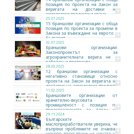
позиция по проекта на Закон за
+
веригата на доставки на
земеделски продукти и храни
25.07.2025
15 браншови организации с обща
позиция по проекта за промени в
+
Закона за въвеждане на еврото в
България
02.07.2025
Браншови организации:
Законопроектът за
+
агрохранителната верига не е
работещ и приложим
28.03.2025
12 браншови организации с
негативно становище относно
+
проекта на Закон за веригата на
доставки на земеделски продукти
11.02.2025
и храни
Браншовите организации от
хранително-вкусовата
+
промишленост с позиция по
проектозаконите за таван на
29.11.2024
цените
Българските
маслопреработватели увериха, че
+
въпреки проблемите не очакват
шоково поскъпване на цената на