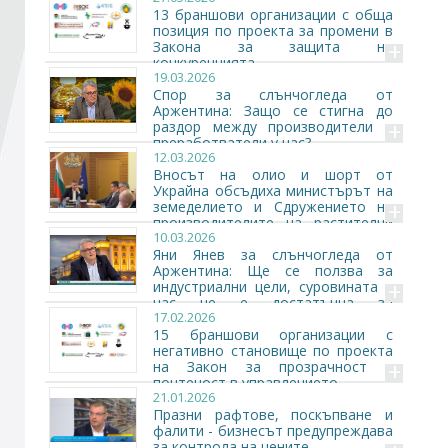
13 браншови организации с обща
позиция по проекта за промени в
+
Закона за защита на
Стани член
конкуренцията
19.03.2026
Спор за слънчогледа от
Абонирайте се!
Аржентина: Защо се стигна до
+
раздор между производители и
преработватели у нас?
12.03.2026
Вносът на олио и шорт от
Украйна обсъдиха министърът на
+
земеделието и Сдружението на
производителите на растителни
10.03.2026
масла
Яни Янев за слънчогледа от
Аржентина: Ще се ползва за
+
индустриални цели, суровината у
нас не е достатъчна за
17.02.2026
преработвателите ни
15 браншови организации с
негативно становище по проекта
+
на Закон за прозрачност и
почтеност в управлението
21.01.2026
Празни рафтове, поскъпване и
фалити - бизнесът предупреждава
за контрола на цените