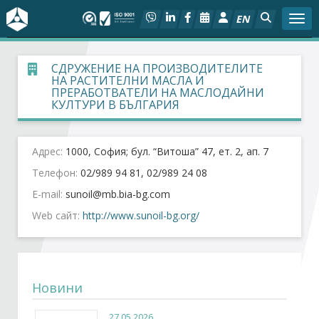
EN
Togg
За БСК
СДРУЖЕНИЕ НА ПРОИЗВОДИТЕЛИТЕ
НА РАСТИТЕЛНИ МАСЛА И
ПРЕРАБОТВАТЕЛИ НА МАСЛОДАЙНИ
На фокус
КУЛТУРИ В БЪЛГАРИЯ
Актуално
Адрес:
1000, София; бул. “Витоша” 47, ет. 2, ап. 7
Социален диалог
Телефон:
02/989 94 81, 02/989 24 08
E-mail:
Дейности
Web сайт:
http://www.sunoil-bg.org/
Арбитражен съд
Проекти
Новини
27.05.2026
Членове