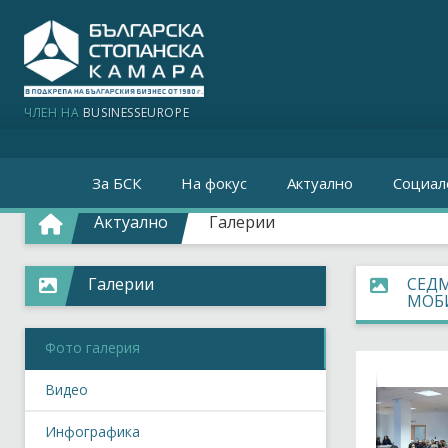
ЧЛЕН НА
BUSINESSEUROPE
За БСК
На фокус
Актуално
Социал
Актуално
Галерии
Галерии
СЕДМ
МОБИ
Фото галерия
Видео
Инфографика