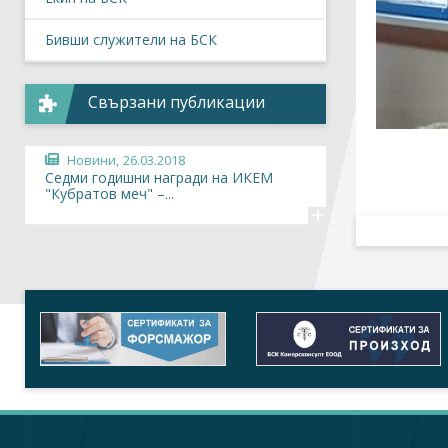
Бивши служители на БСК
Свързани публикации
Новини,
26.03.2018
Седми годишни награди на ИКЕМ
"Кубратов меч" –...
+