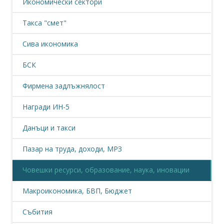
Икономически сектори
Такса "смет"
Сива икономика
БСК
Фирмена задлъжнялост
Награди ИН-5
Данъци и такси
Пазар на труда, доходи, МРЗ
Човешки ресурси, образование, наука, иновации
Макроикономика, БВП, Бюджет
Събития