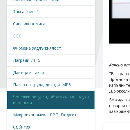
Такса "смет"
Сива икономика
БСК
Фирмена задлъжнялост
Награди ИН-5
Качено от 
Данъци и такси
"В страна
Прогнозат
Пазар на труда, доходи, МРЗ
изпълнит
„Брюксел-1"
Човешки ресурси, образование, наука,
Божидар Д
иновации
пазарните
завършен"
Макроикономика, БВП, Бюджет
Събития