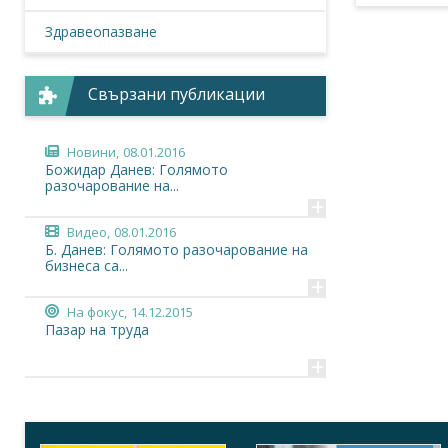
Здравеопазване
Свързани публикации
Новини,
08.01.2016
Божидар Данев: Голямото
разочарование на...
+
Видео,
08.01.2016
Б. Данев: Голямото разочарование на
бизнеса са...
+
На фокус,
14.12.2015
Пазар на труда
+