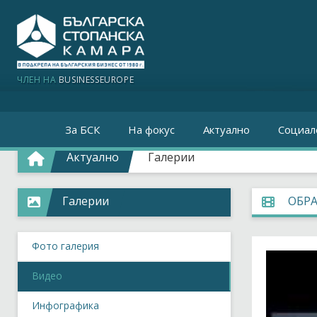
ЧЛЕН НА
BUSINESSEUROPE
За БСК
На фокус
Актуално
Социал
Актуално
Галерии
Галерии
ОБР
Фото галерия
Видео
Инфографика