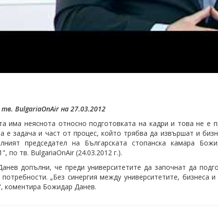
тв. BulgariaOnAir на 27.03.2012
та има неяснота относно подготовката на кадри и това не е п
а е задача и част от процес, който трябва да извършат и бизн
елният председател на Българската стопанска камара Бож
, по тв. BulgariaOnAir (24.03.2012 г.).
анев допълни, че преди университетите да започнат да подго
 потребности. „Без синергия между университетите, бизнеса и
, коментира Божидар Данев.