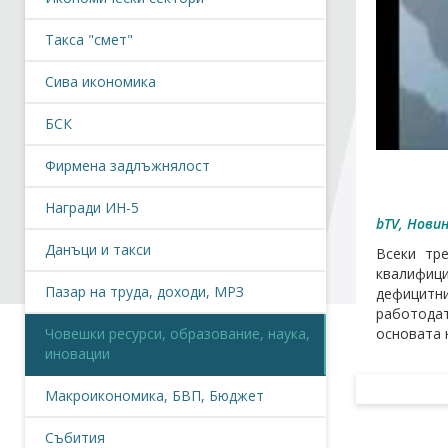
Такса "смет"
Сива икономика
БСК
Фирмена задлъжнялост
Награди ИН-5
bTV, Новин
Данъци и такси
Всеки тр
квалифици
Пазар на труда, доходи, МРЗ
дефицитни
работодат
Човешки ресурси, образование, наука,
основата 
иновации
Макроикономика, БВП, Бюджет
Събития