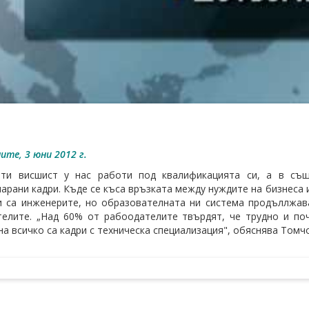
ите, 3 юни 2012 г.
ети висшист у нас работи под квалификацията си, а в същ
арани кадри. Къде се къса връзката между нуждите на бизнеса 
 са инженерите, но образователната ни система продъллжав
елите. „Над 60% от рабоодателите твърдят, че трудно и по
на всичко са кадри с техническа специализация", обяснява Томч