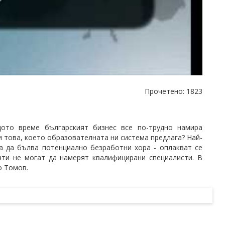
Прочетено: 1823
ото време българският бизнес все по-трудно намира
и това, което образователната ни система предлага? Най-
а да бълва потенциално безработни хора - оплакват се
чти не могат да намерят квалифицирани специалисти. В
о Томов.