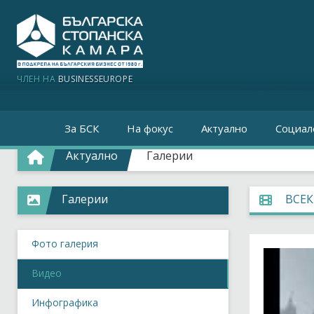
ЧЛЕН НА
BUSINESSEUROPE
За БСК
На фокус
Актуално
Социал
Актуално
Галерии
Галерии
ВСЕ
Фото галерия
Видео
Инфографика