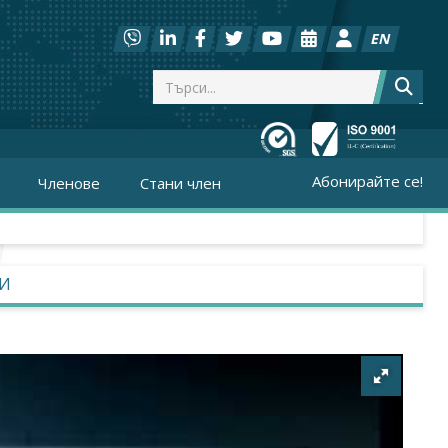
EN
Абонирайте се!
Членове
Стани член
СИ