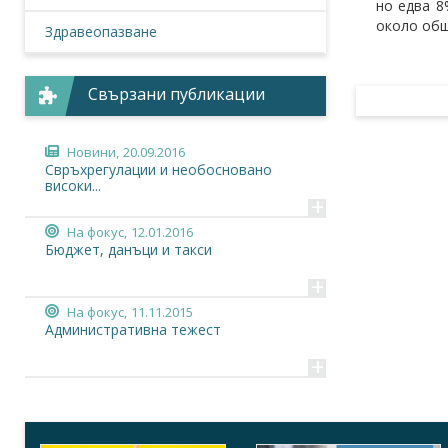
но едва 8
около общ
Здравеопазване
Свързани публикации
Новини,
20.09.2016
Свръхрегулации и необосновано
високи...
+
На фокус,
12.01.2016
Бюджет, данъци и такси
+
На фокус,
11.11.2015
Административна тежест
+