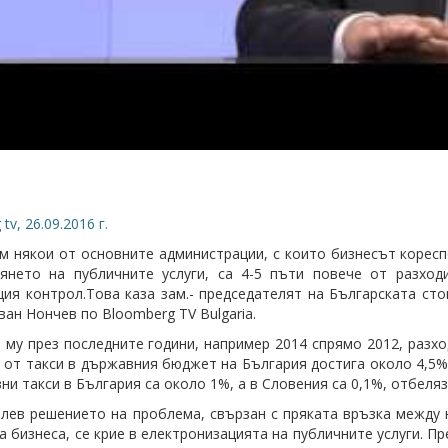
tv, 26.09.2016 г.
м някои от основните администрации, с които бизнесът коресп
вянето на публичните услуги, са 4-5 пъти повече от разхо
ия контрол.Това каза зам.- председателят на Българската сто
ван Нончев по Bloomberg TV Bulgaria.
 му през последните години, например 2014 спрямо 2012, разх
 от такси в държавния бюджет на България достига около 4,5%.
ни такси в България са около 1%, а в Словения са 0,1%, отбеляз
лев решението на проблема, свързан с пряката връзка между 
а бизнеса, се крие в електронизацията на публичните услуги. Пр