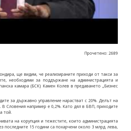
Прочетено: 2689
ондира, ще видим, че реализираните приходи от такси за
дите, необходими за поддържане на администрацията и
панска камара (БСК) Камен Колев в предаването „Бизнес
одите за държавно управление нарастват с 20%. Делът на
 В Словения например е 0,2%. Като дял в БВП, приходите
а той.
нивата на корупция и тежестите, които администрацията
ез последните 15 години са похарчени около 3 млрд. лева,