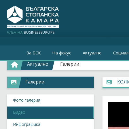
ЧЛЕН НА
BUSINESSEUROPE
За БСК
На фокус
Актуално
Социал
Актуално
Галерии
Галерии
КОЛК
Фото галерия
Видео
Инфографика