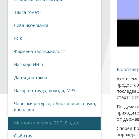
Такса "смет"
Сива икономика
БСК
Фирмена задлъжнялост
Награди ИН-5
Bloomberg 
Данъци и такси
Ако вземе
предоста
Пазар на труда, доходи, МРЗ
последващ
старт“ с И
Човешки ресурси, образование, наука,
По думите
иновации
приходите
от държав
Макроикономика, БВП, Бюджет
Според Ко
поражда з
Събития