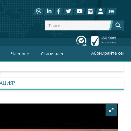
EN
Абонирайте се!
Членове
Стани член
РАЦИЯ?