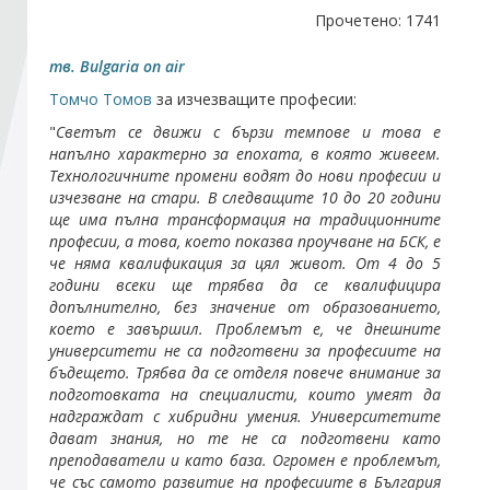
Прочетено: 1741
Стани член
тв. Bulgaria on air
Томчо Томов
за изчезващите професии:
Абонирайте се!
"
Светът се движи с бързи темпове и това е
напълно характерно за епохата, в която живеем.
Технологичните промени водят до нови професии и
изчезване на стари. В следващите 10 до 20 години
ще има пълна трансформация на традиционните
професии, а това, което показва проучване на БСК, е
че няма квалификация за цял живот. От 4 до 5
години всеки ще трябва да се квалифицира
допълнително, без значение от образованието,
което е завършил. Проблемът е, че днешните
университети не са подготвени за професиите на
бъдещето. Трябва да се отделя повече внимание за
подготовката на специалисти, които умеят да
надграждат с хибридни умения. Университетите
дават знания, но те не са подготвени като
преподаватели и като база. Огромен е проблемът,
че със самото развитие на професиите в България