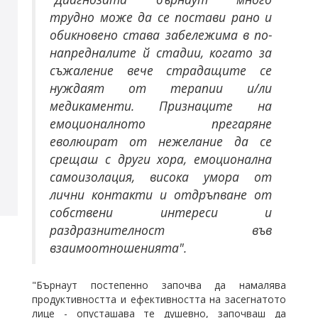
трудно може да се постави рано и
обикновено става забележима в по-
напредналите й стадии, когато за
съжаление вече страдащите се
нуждаят от терапии и/ли
медикаменти. Признаците на
емоционалното прегаряне
еволюират от нежелание да се
срещаш с други хора, емоционална
самоизолация, висока умора от
лични контакти и отдръпване от
собствени интереси и
раздразнителност във
взаимоотношенията".
"Бърнаут постепенно започва да намалява
продуктивността и ефективността на засегнатото
лице - опусташава те душевно, започваш да