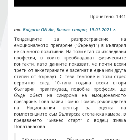
Стани член
Прочетено: 1441
тв.
Bulgaria ON Air, Бизнес старт, 19.01.2021 г.
Абонирайте се!
Тенденциите за разпространение на
емоционалното прегаряне ("бърнаут") в България
не са много позитивни. На този етап са изследвани
професии, в които преобладават физическите
контакти, като данните показват, че почти всеки
трети от анкетираните е засегнат в една или друга
степен от бърнаут. С тези темпове и този стрес
вероятно след 10-тина година всеки втори
българин, практикуващ подобна професия, ще
бъде обект на синдрома на емоционалното
прегаряне. Това заяви Томчо Томов, ръководител
на Националния център за оценка на
компетенциите към Българска стопанска камара, в
предаването "Бизнес старт" с водещ Живка
Попатанасова
"Диагнозата "бърнаут" много