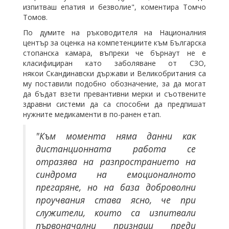
изпитваш епатия и безволие", коментира Томчо
Томов.
По думите на ръководителя на Националния
център за оценка на компетенциите към Българска
стопанска камара, въпреки че бърнаут не е
класифициран като заболяване от СЗО,
някои Скандинавски държави и Великобритания са
му поставили подобно обозначение, за да могат
да бъдат взети превантивни мерки и съотвените
здравни системи да са способни да предпишат
нужните медикаменти в по-ранен етап.
"Към момента няма данни как
дистанционната работа се
отразява на разпространието на
синдрома на емоционалното
прегаряне, но на база доброволни
проучвания става ясно, че при
служители, които са изпитвали
първоначални признаци преди