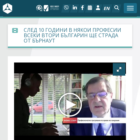
EN
Togg
За БСК
СЛЕД 10 ГОДИНИ В НЯКОИ ПРОФЕСИИ
ВСЕКИ ВТОРИ БЪЛГАРИН ЩЕ СТРАДА
ОТ БЪРНАУТ
На фокус
Актуално
Социален диалог
Дейности
Арбитражен съд
Проекти
Членове