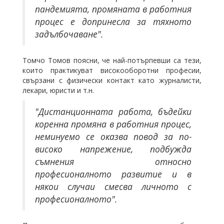
пандемията, промяната в работния
процес е допринесла за тяхното
задълбочаване".
Томчо Томов поясни, че най-потърпевши са тези,
които практикуват високооборотни професии,
свързани с физически контакт като журналисти,
лекари, юристи и т.н.
"Дистанционната работа, бъдейки
коренна промяна в работния процес,
неминуемо се оказва повод за по-
високо напрежение, подбужда
съмнения относно
професионалното развитие и в
някои случаи смесва личното с
професионалното".