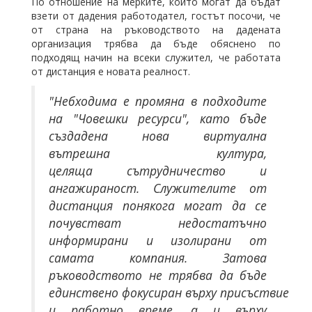
По отношение на мерките, които могат да бъдат
взети от дадения работодател, гостът посочи, че
от страна на ръководството на дадената
организация трябва да бъде обяснено по
подходящ начин на всеки служител, че работата
от дистанция е новата реалност.
"Небходима е промяна в подходите
на "Човешки ресурси", като бъде
създадена нова виртуална
вътрешна култура,
целяща сътрудничество и
ангажираност. Служителите от
дистанция понякога могат да се
почувстват недостатъчно
информирани и изолирани от
самата компания. Затова
ръководството не трябва да бъде
единствено фокусиран върху присъствие
и работно време, а и върху