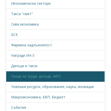
Икономически сектори
Такса "смет"
Сива икономика
БСК
Фирмена задлъжнялост
Награди ИН-5
Данъци и такси
Пазар на труда, доходи, МРЗ
Човешки ресурси, образование, наука, иновации
Макроикономика, БВП, Бюджет
Събития