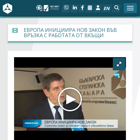
EN
Togg
За БСК
ЕВРОПА ИНИЦИИРА НОВ ЗАКОН ВЪВ
ВРЪЗКА С РАБОТАТА ОТ ВКЪЩИ
На фокус
Актуално
Социален диалог
Дейности
Арбитражен съд
Проекти
Членове