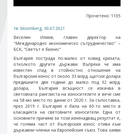
Стани член
Прочетено: 1105
тв. bloomberg, 30.07.2021
Абонирайте се!
Веселин Илиев, главен директор на
"Международно икономическо сътрудничество" –
БСК, “Светът е бизнес”
България пострада по-малко от ковид кризата,
отколкото другите държави. Въпреки че има
известен спад в стойностно отношение на
българския износ от около 33 млрд. щатски долара
предишните две години до малко под 32 млрд.
долара, България всъщност се изкачва в
световната ранглиста на износителите и вече сме
на 58-мо място по данни от 2020 г. За съпоставка,
през 2019 г. България е била на 60-то място в
класацията на световните износители. Една от
основните причини за този изненадващ резултат е,
че голяма част от българския износ отива към
държавни-членки на Европейския съюз. Това заяви