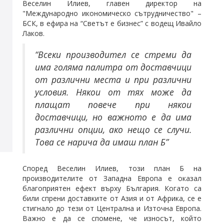
Веселин Илиев, главен директор на
"Международно икономическо сътрудничество" –
БСК, в ефира на “Светът е бизнес” с водещ Ивайло
Лаков.
“Всеки производител се стреми да
има голяма палитра от доставчици
от различни места и при различни
условия. Някои от тях може да
плащат повече при някои
доставчици, но важното е да има
различни опции, ако нещо се случи.
Това се нарича да имаш план Б”
Според Веселин Илиев, този план Б на
производителите от Западна Европа е оказал
благоприятен ефект върху България. Когато са
били спрени доставките от Азия и от Африка, се е
стигнало до тези от Централна и Източна Европа.
Важно е да се спомене, че износът, който