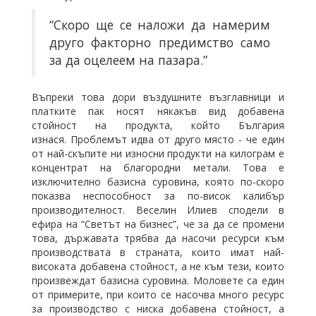
“Скоро ще се наложи да намерим
друго факторно предимство само
за да оцелеем на пазара.”
Въпреки това дори въздушните възглавници и
платките пак носят някакъв вид добавена
стойност на продукта, който България
изнася. Проблемът идва от друго място - че един
от най-скъпите ни износни продукти на килограм е
концентрат на благородни метали. Това е
изключително базисна суровина, която по-скоро
показва неспособност за по-висок калибър
производителност. Веселин Илиев сподели в
ефира на “Светът на бизнес”, че за да се промени
това, държавата трябва да насочи ресурси към
производствата в страната, които имат най-
високата добавена стойност, а не към тези, които
произвеждат базисна суровина. Моловете са един
от примерите, при които се насочва много ресурс
за производство с ниска добавена стойност, а