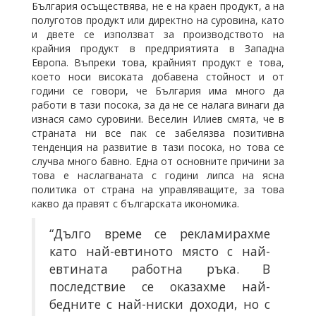
България осъществява, не е на краен продукт, а на
полуготов продукт или директно на суровина, като
и двете се използват за производството на
крайния продукт в предприятията в Западна
Европа. Въпреки това, крайният продукт е това,
което носи високата добавена стойност и от
години се говори, че България има много да
работи в тази посока, за да не се налага винаги да
изнася само суровини. Веселин Илиев смята, че в
страната ни все пак се забелязва позитивна
тенденция на развитие в тази посока, но това се
случва много бавно. Една от основните причини за
това е наслагваната с години липса на ясна
политика от страна на управляващите, за това
какво да правят с българската икономика.
“Дълго време се рекламирахме
като най-евтиното място с най-
евтината работна ръка. В
последствие се оказахме най-
бедните с най-ниски доходи, но с