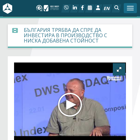
EN
Togg
За БСК
БЪЛГАРИЯ ТРЯБВА ДА СПРЕ ДА
ИНВЕСТИРА В ПРОИЗВОДСТВО С
НИСКА ДОБАВЕНА СТОЙНОСТ
На фокус
Актуално
Социален диалог
Дейности
Арбитражен съд
Проекти
Членове