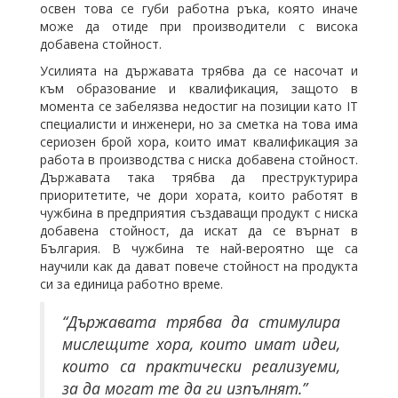
освен това се губи работна ръка, която иначе
може да отиде при производители с висока
добавена стойност.
Усилията на държавата трябва да се насочат и
към образование и квалификация, защото в
момента се забелязва недостиг на позиции като IT
специалисти и инженери, но за сметка на това има
сериозен брой хора, които имат квалификация за
работа в производства с ниска добавена стойност.
Държавата така трябва да преструктурира
приоритетите, че дори хората, които работят в
чужбина в предприятия създаващи продукт с ниска
добавена стойност, да искат да се върнат в
България. В чужбина те най-вероятно ще са
научили как да дават повече стойност на продукта
си за единица работно време.
“Държавата трябва да стимулира
мислещите хора, които имат идеи,
които са практически реализуеми,
за да могат те да ги изпълнят.”