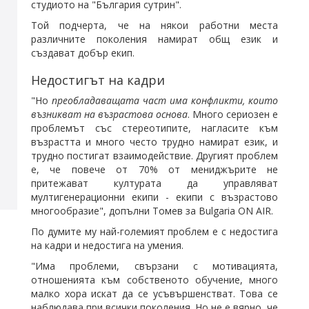
студиото на "България сутрин".
Той подчерта, че на някои работни места
различните поколения намират общ език и
създават добър екип.
Недостигът на кадри
"Но
преобладаващата част има конфликти, които
възникват на възрастова основа
. Много сериозен е
проблемът със стереотипите, нагласите към
възрастта и много често трудно намират език, и
трудно постигат взаимодействие. Другият проблем
е, че повече от 70% от мениджърите не
притежават културата да управляват
мултигенерационни екипи - екипи с възрастово
многообразие", допълни Томев за Bulgaria ON AIR.
По думите му най-големият проблем е с недостига
на кадри и недостига на умения.
"Има проблеми, свързани с мотивацията,
отношенията към собственото обучение, много
малко хора искат да се усъвършенстват. Това се
наблюдава при всички поколения. Но не е вярно, че