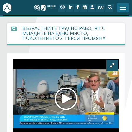
EN
Togg
За БСК
ВЪЗРАСТНИТЕ ТРУДНО РАБОТЯТ С
МЛАДИТЕ НА ЕДНО МЯСТО,
ПОКОЛЕНИЕТО Z ТЪРСИ ПРОМЯНА
На фокус
Актуално
Социален диалог
Дейности
Арбитражен съд
Проекти
Членове