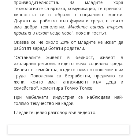
производителността. За младите хора
технологиите са връзка, комуникация, те пренасят
личността си в образи в социалните мрежи.
Държат да работят във фирми и среда, в която
има добри технологии.
Младите винаги търсят
промяна и искат нещо ново
", поясни гостът.
Оказва се, че около 20% от младите не искат да
работят заради богати родители.
"Останалите живеят в бедност, живеят в
изолирани региони, където няма социална среда.
Живеят в семейства, където няма отношение към
труда. Поколения са безработни, предимно са
жени, които имат ангажимент към деца и
семейство", коментира Томчо Томев.
При мебелната индустрия се наблюдава най-
голямо текучество на кадри.
Гледайте целия разговор във видеото.