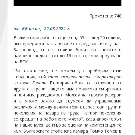
Стани член
Прочетено: 748
тв. BG on air, 22.08.2024 г.
Абонирайте се!
Всеки втори работещ ще е над 55 г. след 20 години,
ако продължи застаряването сред заетите у нас.
За период от пет години броят на заетите е
намалял средно с около 16 на сто, сочи проучване
на БСК.
"За съжаление, не можем да преборим тази
тенденция, тъй
като застаряването е характерно
за цяла Европа
. България обаче се отличава от
другите страни, защото има по-висока смъртност
и по-ниска раждаемост. Можем да търсим резерви
и е много важно да съумеем да управляваме
различията между всички тези възрастови групи и
поколения на пазара на труда. Четири поколения
се срещат на работното място", каза директорът
на Национален център за оценка на компетенциите
към Българската стопанска камара Томчо Томев в