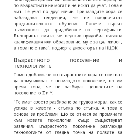
по-възрастните не могат и не искат да учат. Това е
мит. Те учат по друг начин. При младите хора се
наблюдава тенденция, че не предпочитат
продължителното обучение. Повече търсят
възможност да придобиване на сертификати.
Българинът смята, че веднъж придобил някаква
квалификация или образование, му е за цял живот,
а това не е така", подчерта директорът на НЦОК.
Възрастното поколение и
технологиите
Томев добави, че по-възрастните хора се опитват
да комуникират с по-младото поколение, но им
пречи това, че не разбират ценностите на
поколението Z и Y.
"Те имат своето разбиране за трудов морал, как се
успява в живота - стъпка по стъпка. А това е
основа за проблеми. Що се отнася за промяната
към новите технологии, също съществуват
различия. Възрастното поколение разглежда
технологиите от гледна точка на ползите за