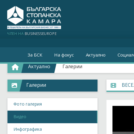
ЧЛЕН НА
BUSINESSEUROPE
За БСК
На фокус
Актуално
Социал
Актуално
Галерии
Галерии
ВЕСЕ
Фото галерия
Видео
Инфографика