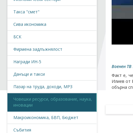
Такса "смет"
Сива икономика
БСК
Фирмена задлъжнялост
Награди ИН-5
Военен ТВ 
Данъци и такси
Факт е, ч
Илиев от 
Пазар на труда, доходи, МРЗ
обърна сп
Човешки ресурси, образование, наука,
иновации
Макроикономика, БВП, Бюджет
Събития