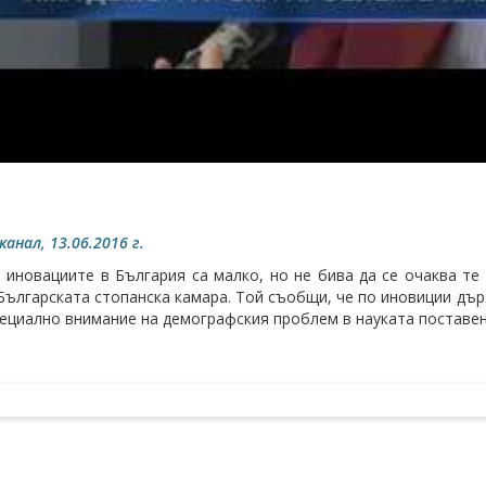
канал, 13.06.2016 г.
е иновациите в България са малко, но не бива да се очаква т
Българската стопанска камара. Той съобщи, че по иновиции дър
ециално внимание на демографския проблем в науката поставен 