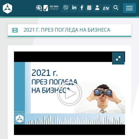
EN
Togg
За БСК
2021 Г. ПРЕЗ ПОГЛЕДА НА БИЗНЕСА
На фокус
Актуално
Социален диалог
Дейности
Арбитражен съд
Проекти
Членове