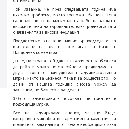
оптимистични“.
Той изтъкна, че през следващата година има
няколко проблема, които тревожат бизнеса, това
са повишението на минималната работна заплата,
високите цени на суровините, електроенергията и
очакванията за висока инфлация.
Предложението на новия министър председател за
въвеждане на зелен сертификат за бизнеса,
Попдончев коментира:
„От една страна той дава възможност на бизнеса
да работи малко по-спокойно и предвидимо, от
друга- това е принудителна административна
мярка, както за бизнеса, така и за обществото. По
данни от нашата годишна анкета можем да
заключим, че бизнеса е разделен.“
32% от анкетираните посочват, че това не е
подходяща мярка.
Все пак адмирираме анонса, че ще бъде
извършена мащабна информационна кампания за
ползите от ваксинацията. Това е необходимо- каза