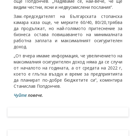
още Попдончев. „Надяваме се, най-вече, че ще
видим честни, ясни и недвусмислени послания“.
Зам.-председателят на Българската стопанска
камара каза още, че мерките 60/40, 80/20,трябва
да продължат, но най-голямото притеснение за
бизнеса остава повишаването на минималната
работна заплата и максималният осигурителен
доход.
„От вчера имаме информация, че увеличението на
максималния осигурителен доход няма да се случи
от началото на годината, а от средата на 2022 г,
което е глътка въздух и време за предприятията
да планират по-добре бюджетите си“, коментира
Станислав Попдончев.
Чуйте
повече.