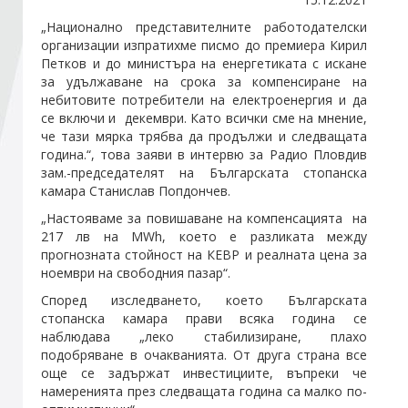
„Национално представителните работодателски
организации изпратихме писмо до премиера Кирил
Стани член
Петков и до министъра на енергетиката с искане
за удължаване на срока за компенсиране на
Абонирайте се!
небитовите потребители на електроенергия и да
се включи и декември. Като всички сме на мнение,
че тази мярка трябва да продължи и следващата
година.“, това заяви в интервю за Радио Пловдив
зам.-председателят на Българската стопанска
камара Станислав Попдончев.
„Настояваме за повишаване на компенсацията на
217 лв на MWh, което е разликата между
прогнозната стойност на КЕВР и реалната цена за
ноември на свободния пазар“.
Според изследването, което Българската
стопанска камара прави всяка година се
наблюдава „леко стабилизиране, плахо
подобряване в очакванията. От друга страна все
още се задържат инвестициите, въпреки че
намеренията през следващата година са малко по-