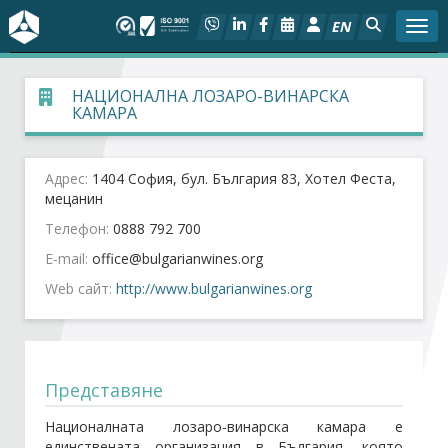
EN
Togg
За БСК
НАЦИОНАЛНА ЛОЗАРО-ВИНАРСКА
КАМАРА
На фокус
Адрес:
1404 София, бул. България 83, Хотел Феста,
Актуално
мецанин
Телефон:
0888 792 700
Социален диалог
E-mail:
Web сайт:
http://www.bulgarianwines.org
Дейности
Арбитражен съд
Представяне
Проекти
Националната лозаро-винарска камара е
единствената организация в България, която
Членове