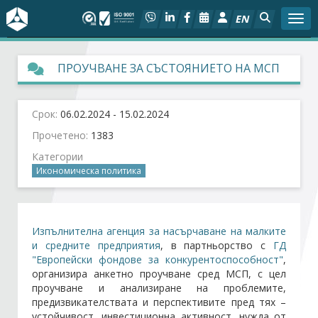
EN
Togg
За БСК
ПРОУЧВАНЕ ЗА СЪСТОЯНИЕТО НА МСП
На фокус
Срок:
06.02.2024 - 15.02.2024
Актуално
Прочетено:
1383
Категории
Социален диалог
Икономическа политика
Дейности
Изпълнителна агенция за насърчаване на малките
Арбитражен съд
и средните предприятия
, в партньорство с
ГД
"Европейски фондове за конкурентоспособност"
,
организира анкетно проучване сред МСП, с цел
Проекти
проучване и анализиране на проблемите,
предизвикателствата и перспективите пред тях –
устойчивост, инвестиционна активност, нужда от
Членове