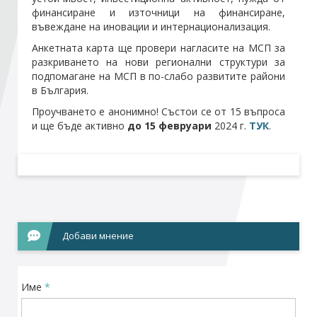
финансиране и източници на финансиране,
въвеждане на иновации и интернационализация.
Стани член
Анкетната карта ще провери нагласите на МСП за
разкриването на нови регионални структури за
Абонирайте се!
подпомагане на МСП в по-слабо развитите райони
в България.
Проучването е анонимно! Състои се от 15 въпроса
и ще бъде активно
до 15 февруари
2024 г.
ТУК
.
Добави мнение
Име
*