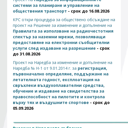
системи за планиране и управление на
обществения транспорт
- срок до 16.08.2026
Стани член
КРС откри процедура за обществено обсъждане на
проект на Решение за изменение и допълнение на
Абонирайте се!
Правилата за използване на радиочестотния
спектър за наземни мрежи, позволяващи
предоставяне на електронни съобщителни
услуги след издаване на разрешение
- срок
до 31.08.2026
Проект на Наредба за изменение и допълнение на
Наредба № H-1 от 9.01.2014 г. за
регистрация,
първоначално определяне, поддържане на
летателната годност, експлоатация на
свръхлеки въздухоплавателни средства,
обучение и издаване на свидетелства за
правоспособност на пилотите и контрола
върху тях и въздушните спортове
- срок до
05.09.2026