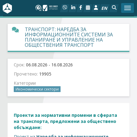
EN
Togg
За БСК
ТРАНСПОРТ: НАРЕДБА ЗА
ИНФОРМАЦИОННИТЕ СИСТЕМИ ЗА
ПЛАНИРАНЕ И УПРАВЛЕНИЕ НА
На фокус
ОБЩЕСТВЕНИЯ ТРАНСПОРТ
Актуално
Срок:
06.08.2026 - 16.08.2026
Социален диалог
Прочетено:
19905
Категории
Икономически сектори
Дейности
Арбитражен съд
Проекти за нормативни промени в сферата
Проекти
на
транспорта
, предложени за обществено
обсъждане:
Проект на
Наредба за информационните
Членове