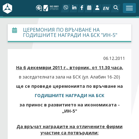
EN
Togg
За БСК
ЦЕРЕМОНИЯ ПО ВРЪЧВАНЕ НА
ГОДИШНИТЕ НАГРАДИ НА БСК "ИН-5"
На фокус
06.12.2011
Актуално
На 6 декември 2011 г., вторник, от 11.30 часа,
Социален диалог
в заседателната зала на БСК (ул. Алабин 16-20)
ще се проведе церемонията по връчване на
Дейности
ГОДИШНИТЕ НАГРАДИ НА БСК
за принос в развитието на икономиката -
Арбитражен съд
„ИН-5"
Проекти
Да връчат наградите на отличените фирми
участие са потвърдили:
Членове