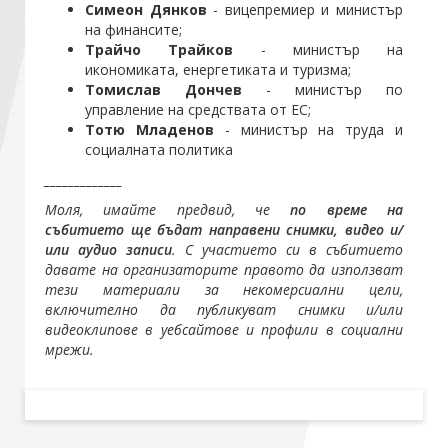
Симеон Дянков
- вицепремиер и министър
на финансите;
Трайчо Трайков
- министър на
Стани член
икономиката, енергетиката и туризма;
Томислав Дончев
- министър по
Абонирайте се!
управление на средствата от ЕС;
Тотю Младенов
- министър на труда и
социалната политика
_____________
Моля, имайте предвид, че
по време на
събитието ще бъдат направени снимки, видео и/
или аудио записи
. С участието си в събитието
давате на организаторите правото да използват
тези материали за некомерсиални цели,
включително да публикуват снимки и/или
видеоклипове в уебсайтове и профили в социални
мрежи.