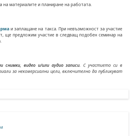
а на материалите и планиране на работата.
орма
и заплащане на такса. При невъзможност за участие
ст, ще предложим участие в следващ подобен семинар на
а.
 снимки, видео и/или аудио записи
. С участието си в
али за некомерсиални цели, включително да публикуват
ри