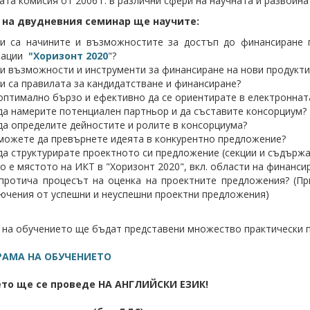
ата комисия от 2006 г. в различни сфери на научната и развойн
 на двудневния семинар ще научите:
ви са начините и възможностите за достъп до финансиране 
вации
"Хоризонт 2020
"?
и възможности и инструменти за финансиране на нови продукти 
и са правилата за кандидатстване и финансиране?
оптимално бързо и ефективно да се ориентирате в електроннат
да намерите потенциален партньор и да съставите консорциум?
да определите дейностите и ролите в консорциума?
можете да превърнете идеята в конкурентно предложение?
да структурирате проектното си предложение (секции и съдържа
о е мястото на ИКТ в "Хоризонт 2020", вкл. области на финанси
протича процесът на оценка на проектните предложения? (Пр
ючения от успешни и неуспешни проектни предложения)
 на обучението ще бъдат представени множество практически п
РАМА НА ОБУЧЕНИЕТО
то ще се проведе НА АНГЛИЙСКИ ЕЗИК!