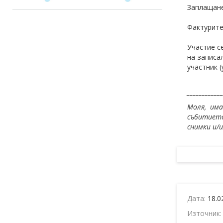
Заплащане
Фактурите
Участие с
на записа
участник 
____________
Моля, им
събитието
снимки и/
Дата:
18.0
Източник