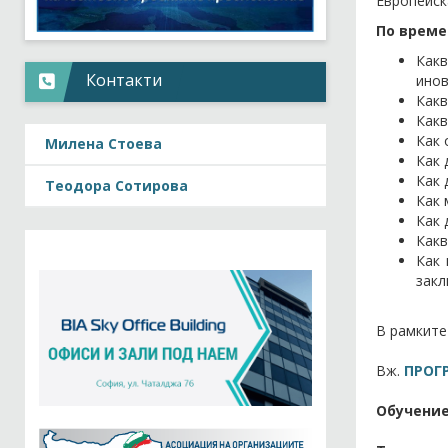
Европейск
По време
Как
Контакти
ино
Какв
Какв
Как 
Милена Стоева
Как 
Как 
Теодора Сотирова
Как 
Как 
Какв
Как 
закл
В рамките
Вж.
ПРОГ
Обучение