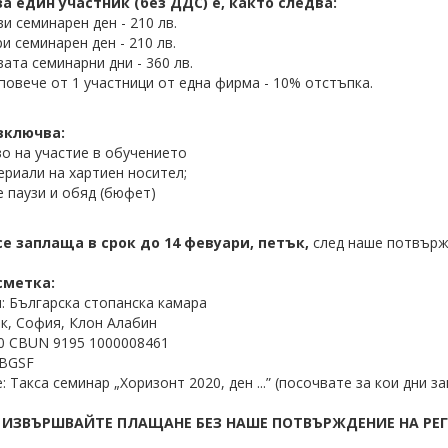
за един участник (без ДДС) е, както следва:
и семинарен ден - 210 лв.
и семинарен ден - 210 лв.
вата семинарни дни - 360 лв.
повече от 1 участници от една фирма - 10% отстъпка.
включва:
о на участие в обучението
риали на хартиен носител;
 паузи и обяд (бюфет)
се заплаща в срок до 14 февуари, петък,
след наше потвър
сметка:
: Българска стопанска камара
, София, Клон Алабин
0 CBUN 9195 1000008461
NBGSF
 Такса семинар „Хоризонт 2020, ден ...” (посочвате за кои дни 
Е ИЗВЪРШВАЙТЕ ПЛАЩАНЕ БЕЗ НАШЕ ПОТВЪРЖДЕНИЕ НА РЕ