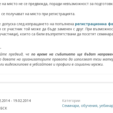
 на място не се предвижда, поради невъзможност за подготовк
 се получават на място при регистрацията.
е допуска след изпращането на попълнена
регистрационна ф
л се участник той може да бъде заменен с друг. При възможно
(участници), които са били възпрепятствани да посетят семинар
_
айте предвид, че
по време на събитието ще бъдат направени
 давате на организаторите правото да използват тези матери
или видеоклипове в уебсайтове и профили в социални мрежи.
2.2014 - 19.02.2014
Категории
Семинари, обучения, уебина
:
БСК