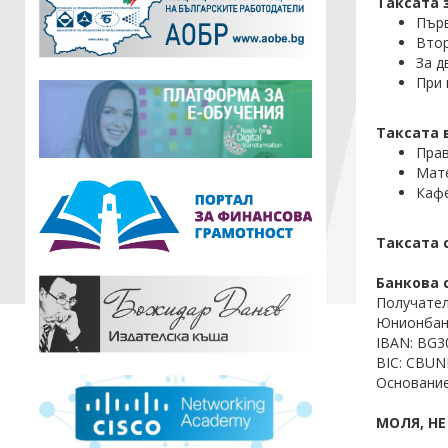
Таксата 
Първ
Втор
За д
При 
Таксата 
Прав
Мате
Кафе
Таксата 
Банкова 
Получател
Юнионбанк
IBAN: BG3
BIC: CBU
Основание:
МОЛЯ, Н