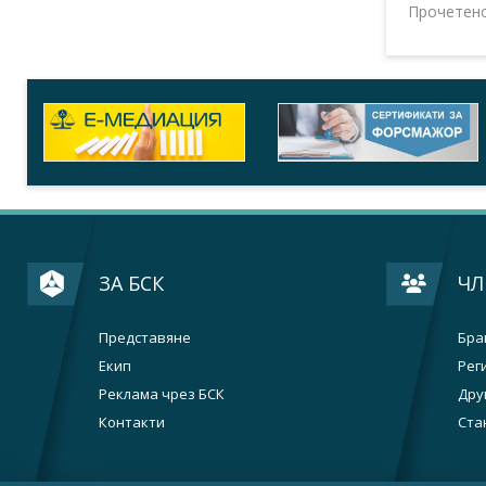
Прочетен
ЗА БСК
ЧЛ
Представяне
Бра
Екип
Рег
Реклама чрез БСК
Дру
Контакти
Ста