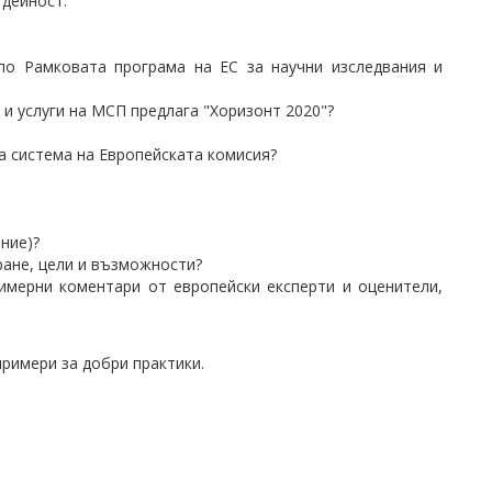
а дейност.
по Рамковата програма на ЕС за научни изследвания и
и услуги на МСП предлага "Хоризонт 2020"?
а система на Европейската комисия?
ние)?
ране, цели и възможности?
имерни коментари от европейски експерти и оценители,
римери за добри практики.