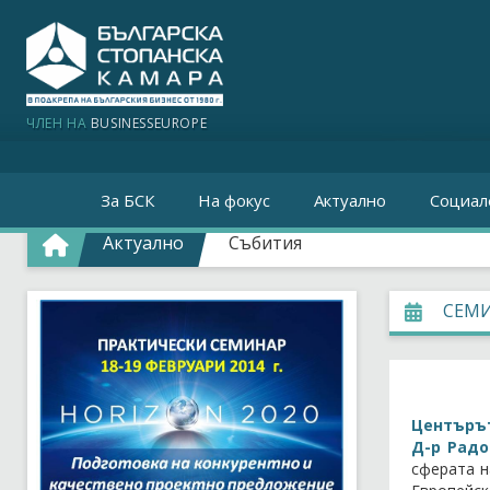
ЧЛЕН НА
BUSINESSEUROPE
За БСК
На фокус
Актуално
Социал
Актуално
Събития
СЕМИ
Центърът
Д-р Рад
сферата н