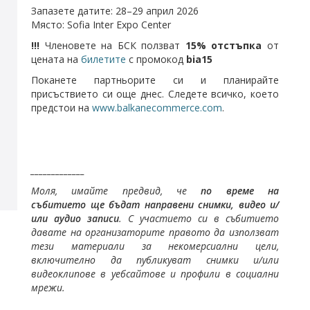
Запазете датите: 28–29 април 2026
Място: Sofia Inter Expo Center
!!!
Членовете на БСК ползват
15% отстъпка
от
цената на
билетите
с промокод
bia15
Поканете партньорите си и планирайте
присъствието си още днес. Следете всичко, което
предстои на
www.balkanecommerce.com
.
_____________
Моля, имайте предвид, че
по време на
събитието ще бъдат направени снимки, видео и/
или аудио записи
. С участието си в събитието
давате на организаторите правото да използват
тези материали за некомерсиални цели,
включително да публикуват снимки и/или
видеоклипове в уебсайтове и профили в социални
мрежи.