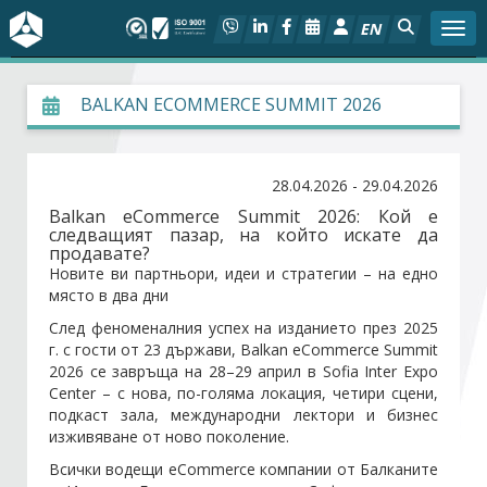
EN
Togg
За БСК
BALKAN ECOMMERCE SUMMIT 2026
На фокус
28.04.2026 - 29.04.2026
Актуално
Balkan eCommerce Summit 2026: Кой е
следващият пазар, на който искате да
продавате?
Социален диалог
Новите ви партньори, идеи и стратегии – на едно
място в два дни
Дейности
След феноменалния успех на изданието през 2025
г. с гости от 23 държави, Balkan eCommerce Summit
2026 се завръща на 28–29 април в Sofia Inter Expo
Арбитражен съд
Center – с нова, по-голяма локация, четири сцени,
подкаст зала, международни лектори и бизнес
Проекти
изживяване от ново поколение.
Всички водещи eCommerce компании от Балканите
Членове