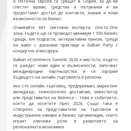
и Източна Европа се срещат в София, за да ви
спестят време, средства и пътувания и ви
предоставят достъп до контакти, знание и нови
Стани член
възможности за бизнес.
Очаквайте 60+ световни експерти, One-to-One
Абонирайте се!
зона, където ще се проведат минимум 1 500 бизнес
срещи, live подкасти, интерактивни панели, срещи
на живо с доказани практици и Balkan Party с
концертна атмосфера.
Balkan eCommerce Summit 2026 е мястото, където
се раждат нови идеи и възможности, започват
международни партньорства и се оформя
бъдещето на онлайн търговията в региона.
Ако сте онлайн търговец, предприемач, маркетинг
мениджър, технологичен доставчик, инвеститор
или представител на бизнеса – това е събитието,
което да посетите през 2026. Също така е
отворено за представители на търговски и
индустриални камари и бизнес организации, които
играят ключова роля в развитието на
регионалната икономика.