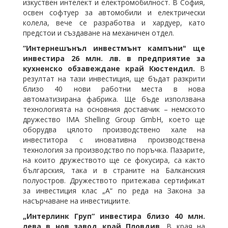
изкуствен интелект и електромобилност. В София,
освен софтуер за автомобили и електрически
колела, вече се разработва и хардуер, като
предстои и създаване на механичен отдел.
“Интернешънъл инвестмънт кампъни" ще
инвестира 26 млн. лв. в предприятие за
кухненско обзавеждане край Кюстендил.
В
резултат на тази инвестиция, ще бъдат разкрити
близо 40 нови работни места в нова
автоматизирана фабрика. Ще бъде използвана
технологията на основния доставчик – немското
дружество IMA Shelling Group GmbH, което ще
оборудва цялото производствено хале на
инвеститора с иновативна производствена
технология за производство по поръчка. Пазарите,
на които дружеството ще се фокусира, са както
българския, така и в страните на Балканския
полуостров. Дружеството притежава сертификат
за инвестиция клас „А“ по реда на Закона за
насърчаване на инвестициите.
„Интерлинк Груп“ инвестира близо 40 млн.
лева в нов завод край Пловдив.
В края на