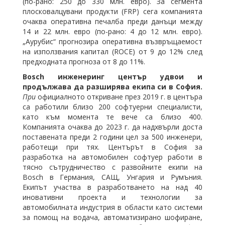
(по-рано: 250 до 330 млн. евро). За сегмента
плосковалцувани продукти (FRP) сега компанията
очаква оперативна печалба преди данъци между
14 и 22 млн. евро (по-рано: 4 до 12 млн. евро).
„Аурубис“ прогнозира оперативна възвръщаемост
на използвания капитал (ROCE) от 9 до 12% след
предходната прогноза от 8 до 11%.
Bosch инженеринг център удвои и
продължава да разширява екипа си в София.
При
официалното откриване през 2019 г. в центъра
са работили близо 200 софтуерни специалисти,
като към момента те вече са близо 400.
Компанията очаква до 2023 г. да надхвърли доста
поставената преди 2 години цел за 500 инженери,
работещи при тях. Центърът в София за
разработка на автомобилен софтуер работи в
тясно сътрудничество с развойните екипи на
Bosch в Германия, САЩ, Унгария и Румъния.
Екипът участва в разработването на над 40
иновативни проекта и технологии за
автомобилната индустрия в области като системи
за помощ на водача, автоматизирано шофиране,