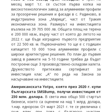
месец март т.г. се състоя първа копка на
високотехнологичен завод за алуминиеви профили
за прозоречни решения и фасади в с. Радиново, в
индустриална зона „Марица“, част от Тракия
икономическа зона. Размерът на инвестицията
възлиза на 39 705 000 лв. Общата площ на терена
е 200 000 кв.м., върху част от която до лятото на
2022 г. ще бъде изградено първото предприятие
от 22 500 кв. м. Първоначално то ще е с годишен
капацитет 10 000 тона алуминиеви профили с
широки архитектурни решения. По план до първия
завод в рамките на 5-10 години трябва да бъдат
построени още 3 производствено-складови халета.
Дружеството притежава сертификат за
инвестиция клас „А“ по реда на Закона за
насърчаване на инвестициите.
Американската Yotpo, която през 2020 г. купи
българската SMSBump, получи инвестиция от
230 млн. долара.
В света има общо 500 стартъп
бизнеси, които са оценени на над 1 млрд. долара,
т.нар. еднорози. От март 2021 г. те се увеличиха с
още един, при това с българско участие.