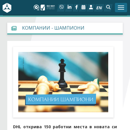
EN
Togg
За БСК
КОМПАНИИ - ШАМПИОНИ
На фокус
Актуално
Социален диалог
Дейности
Арбитражен съд
Проекти
DHL открива 150 работни места в новата си
Членове