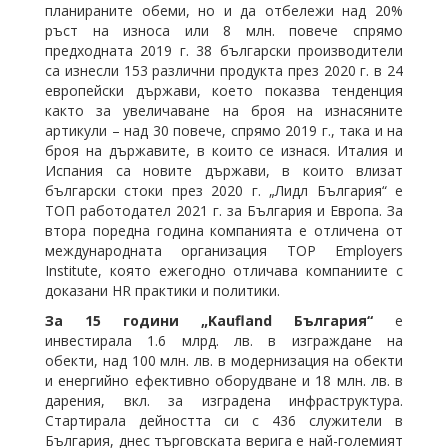
планираните обеми, но и да отбележи над 20%
ръст на износа или 8 млн. повече спрямо
предходната 2019 г. 38 български производители
са изнесли 153 различни продукта през 2020 г. в 24
европейски държави, което показва тенденция
както за увеличаване на броя на изнасяните
артикули – над 30 повече, спрямо 2019 г., така и на
броя на държавите, в които се изнася. Италия и
Испания са новите държави, в които влизат
български стоки през 2020 г. „Лидл България“ е
ТОП работодател 2021 г. за България и Европа. За
втора поредна година компанията е отличена от
международната организация TOP Employers
Institute, която ежегодно отличава компаниите с
доказани HR практики и политики.
За 15 години „Kaufland България“
е
инвестирала 1.6 млрд. лв. в изграждане на
обекти, над 100 млн. лв. в модернизация на обекти
и енергийно ефективно оборудване и 18 млн. лв. в
дарения, вкл. за изградена инфраструктура.
Стартирала дейността си с 436 служители в
България, днес търговската верига е най-големият