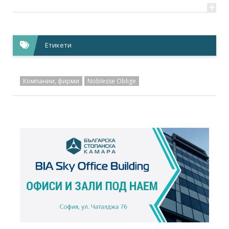
+
Етикети
Компании, фирми
Noblesse Oblige