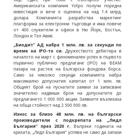
Американската компания Yotpo получи поредна
инвестиция и вече е оценена на над 1.4 млрд.
долара. Компанията разработва маркетинг
платформа за електронни търговци и има повече
от 400 служители и офиси в Ню Йорк, Бостън,
Лондон и Тел Авив.
„Биодит“ АД набра 1 млн. лв. за секунди по
време на IPO-то си.
Дружеството дебютира в
началото на март с феноменален успех в първото
първично публично предлагане (IPO) на BEAM
пазара на растеж на Българска фондова борса.
Само за няколко секунди компанията набра
максимално допуснатия капитал от 1 млн. лв.
Общият брой на пуснатите заявки за записване
значително надвиши броя на допуснатите до
предлагането 1 000 000 акции. Заявките възлизаха
на обща стойност над 2 500 000 лв.
Износ за близо 48 млн. лв. на български
производители с подкрепата на „Лидл
България“ през 2020 г.
Въпреки годината на
кризата, „Лидл България“ успява не само да запази