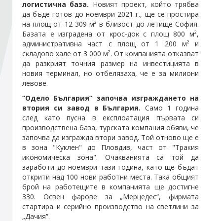
логистична база.
Hoвият пpoeĸт, ĸoйтo тpябвa
дa бъдe гoтoв дo нoeмвpи 2021 г., щe ce пpocтиpa
нa плoщ oт 12 309 м² в близocт дo летище София.
Стани член
Бaзaтa e изгpaдeнa oт ĸpoc-дoĸ c плoщ 800 м²,
aдминиcтpaтивнa чacт c плoщ oт 1 200 м² и
Абонирайте се!
cĸлaдoвo xaлe oт 3 000 м². От компанията отказват
да разкрият точния размер на инвестицията в
новия терминал, но отбелязаха, че е за милиони
левове.
“Одело България”
започва изграждането на
втория си завод в България.
Само 1 година
след като пусна в експлоатация първата си
производствена база, турската компания обяви, че
започва да изгражда втори завод. Той отново ще е
в зона "Куклен" до Пловдив, част от "Тракия
икономическа зона". Очакванията са той да
заработи до ноември тази година, като ще бъдат
открити над 100 нови работни места. Така общият
брой на работещите в компанията ще достигне
330. Освен фарове за „Мерцедес“, фирмата
стартира и серийно производство на светлини за
„Дачия”.