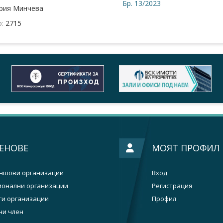
Бр. 13/2023
рия Минчева
о:
2715
ЕНОВЕ
МОЯТ ПРОФИЛ
ншови организации
Вход
ионални организации
Регистрация
ги организации
Профил
ни член