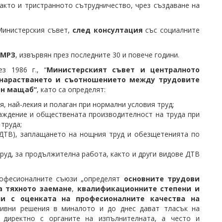
както и тристранното сътрудничество, чрез създаване на
Министерския съвет,
след консултация
със социалните
 МРЗ
, извървян през последните 30 и повече години.
з 1986 г., “
Министерският съвет и централното
 нарастването и съотношението между трудовите
ен мащаб“
, като са определят:
, най-лекия и полаган при нормални условия труд;
аждение и обществената производителност на труда при
труда;
(ДТВ), заплащането на нощния труд и обезщетенията по
руд, за продължителна работа, както и други видове ДТВ
рофесионалните съюзи „определят
основните трудови
а тяхното заемане
,
квалификационните степени и
ни с оценката на професионалните качества на
ивни решения в миналото и до днес дават тласък на
 директно с органите на изпълнителната, а често и