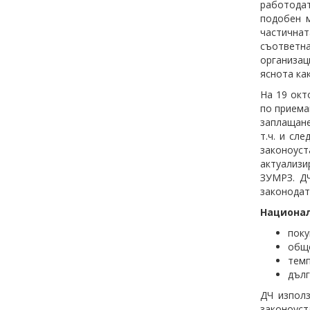
работода
подобен м
частична
съответна
организац
яснота ка
На 19 окт
по приема
заплащане
т.ч. и сл
законоуст
актуализи
ЗУМРЗ. ДЧ
законодат
Национал
поку
общо
темп
дълг
ДЧ изпол
законоус