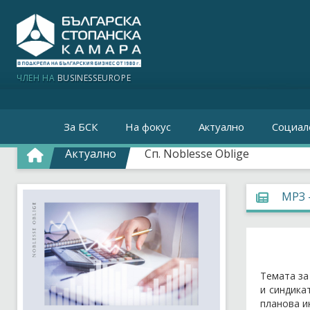
ЧЛЕН НА
BUSINESSEUROPE
За БСК
На фокус
Актуално
Социал
Актуално
Сп. Noblesse Oblige
МРЗ 
Темата за
и синдика
планова и