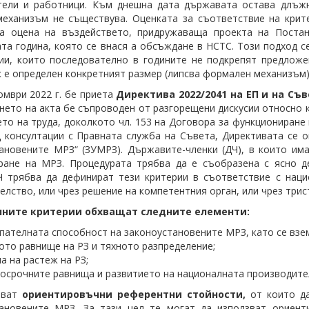
тели и работници. Към днешна дата държавата остава длъжн
еханизъм не съществува. Оценката за съответствие на крит
та оцена на въздействето, придружаваща проекта на Поста
та година, която се внася а обсъждане в НСТС. Този подход 
ии, които последователно в годините не подкрепят предлож
к е определен конкретният размер (липсва формален механизъм)
омври 2022 г. бе приета
Директива 2022/2041 на ЕП и на Съ
нето на акта бе съпроводен от разгорещени дискусии относно 
то на труда, доколкото чл. 153 на Договора за функциониране 
ед консултации с Правната служба на Съвета, Директивата се 
ановените МРЗ“ (ЗУМРЗ). Държавите-членки (ДЧ), в които им
ране на МРЗ. Процедурата трябва да е съобразена с ясно д
 трябва да дефинират тези критерии в съответствие с наци
елство, или чрез решение на компетентния орган, или чрез трис
ните критерии обхващат следните елементи:
пателната способност на законоустановените МРЗ, като се взе
то равнище на РЗ и тяхното разпределение;
а на растеж на РЗ;
осрочните равнища и развитието на националната производите
зват
ориентировъчни референтни стойности,
от които д
тановените МРЗ. За тази цел те могат да използват ориент