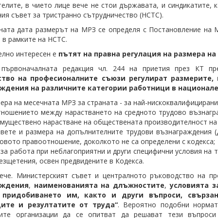
елите, в чието лице вече не стои държавата, и синдикатите, 
ия съвет за тристранно сътрудничество (НСТС).
ата дата размерът на МРЗ се определя с Постановление на 
 в рамките на НСТС.
лно интересен е
пътят на правна регулация на размера на
 първоначалната редакция чл. 244 на приетия през КТ пре
ство на професионалните съюзи
регулират размерите,
ждения на различните категории работници в национал
ера на месечната МРЗ за страната - за най-нискоквалифицирания
ношението между нарастването на средното трудово възнагр
муществено нарастване на обществената производителност на 
вете и размера на допълнителните трудови възнаграждения 
овото правоотношение, доколкото не са определени с кодекса;
за работа при неблагоприятни и други специфични условия на т
езщетения, освен предвидените в Кодекса.
ече. Министерският съвет и централното ръководство на п
аждения
,
наименованията на длъжностите
,
условията з
 придобиването им, както и други въпроси, свърза
ите и резултатите от труда“
. Вероятно подобни нормат
ните организации да се опитват да решават тези въпроси