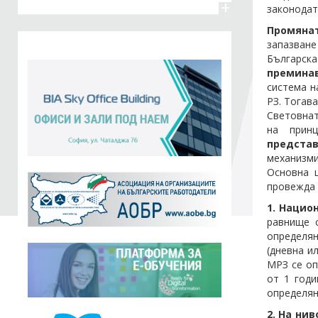
+
законодат
Промянат
запазване
Българска
преминав
система н
РЗ. Тогав
Световнат
на прин
представ
механизми
Основна ц
провежда 
1. Нацио
равнище с
определян
(дневна и
МРЗ се оп
от 1 годи
определян
2. На ни