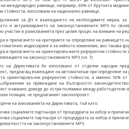
 на международно равнище, например, 60% от брутната медианн
и стойности, използвани на национално равнище.
дължение за ДЧ е въвеждането на необходимите мерки, за
нето и актуализирането на законоустановените МРЗ по свое
о участие в разискванията през целия процес на вземане на реш
ра и прилагането на критериите за определяне на равнището н
втоматично индексиране и за нейното изменение, ако такава фо
ра и прилагането на ориентировъчните референтни стойности з
ализациите на законоустановените МРЗ (чл. 7)
то на Директивата бе използвано от отделни народни пред
ект, предлагащ въвеждане на автоматизъм при определяне на р
та ориентировъчни референтни стойности, а именно 50% от 
съображения за привеждане на българското законодателство
ект очаквано доведе до остри полемики между работодатели и 
рази позиция, че предлаганият законопроект:
речи на изискванията на Директивата, тъй като:
ючва социалните партньори от процедурата за избор и прилаган
ючва социалните партньори от процедурата за избор и прилага
декватността на законоустановените МРЗ.