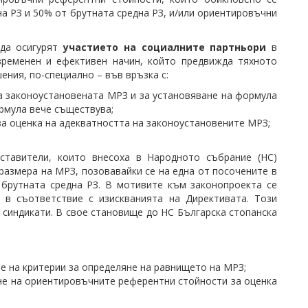
а РЗ и 50% от брутната средна РЗ, и/или ориентировъчни
 да осигурят
участието на социалните партньори
в
временен и ефективен начин, който предвижда тяхното
ения, по-специално – във връзка с:
а законоустановената МРЗ и за установяване на формула
рмула вече съществува;
а оценка на адекватността на законоустановените МРЗ;
ставители, които внесоха в Народното събрание (НС)
азмера на МРЗ, позовавайки се на една от посочените в
брутната средна РЗ. В мотивите към законопроекта се
 в съответствие с изискванията на Директивата. Този
синдикати. В свое становище до НС Българска стопанска
е на критерии за определяне на равнището на МРЗ;
не на ориентировъчните референтни стойности за оценка