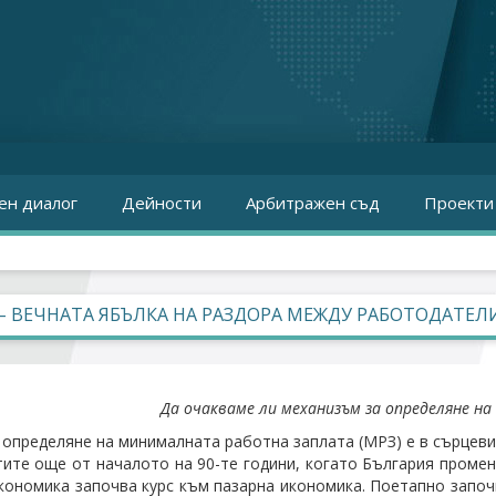
ен диалог
Дейности
Арбитражен съд
Проекти
– ВЕЧНАТА ЯБЪЛКА НА РАЗДОРА МЕЖДУ РАБОТОДАТЕ
Да очакваме ли механизъм за определяне на 
 определяне на минималната работна заплата (МРЗ) е в сърцев
тите още от началото на 90-те години, когато България проме
кономика започва курс към пазарна икономика. Поетапно започ