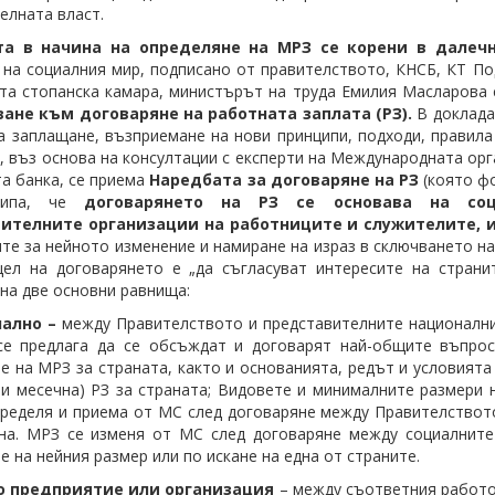
елната власт.
а в начина на определяне на МРЗ се корени в далеч
 на социалния мир, подписано от правителството, КНСБ, КТ По
та стопанска камара, министърът на труда Емилия Масларова 
ане към договаряне на работната заплата (РЗ).
В доклада
а заплащане, възприемане на нови принципи, подходи, правила
а, въз основа на консултации с експерти на Международната ор
а банка, се приема
Наредбата за договаряне на РЗ
(която ф
ципа, че
договарянето на РЗ се основава на соц
ителните организации на работниците и служителите, 
те за нейното изменение и намиране на израз в сключването на
ел на договарянето е „да съгласуват интересите на страни
на две основни равнища:
нално –
между Правителството и представителните национални
е предлага да се обсъждат и договарят най-общите въпроси
е на МРЗ за страната, както и основанията, редът и условият
ли месечна) РЗ за страната; Видовете и минималните размери 
ределя и приема от МС след договаряне между Правителството
на. МРЗ се изменя от МС след договаряне между социалните
е на нейния размер или по искане на една от страните.
во предприятие или организация
– между съответния работо