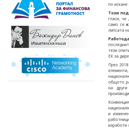
по искане
Този под
гласи, че
само се
к
липсата н
Работода
последнит
тези опит
ЕК за дир
През 2018
елементи
националн
общото ра
на други
производи
Конвенция
националн
и измене
работници
изработи