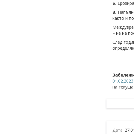
Б.
Ерозира
В.
Напълно
както и п
Междуврем
– не на п
След годи
определян
Забележ
01.02.202
на текуща
Дата:
27.0