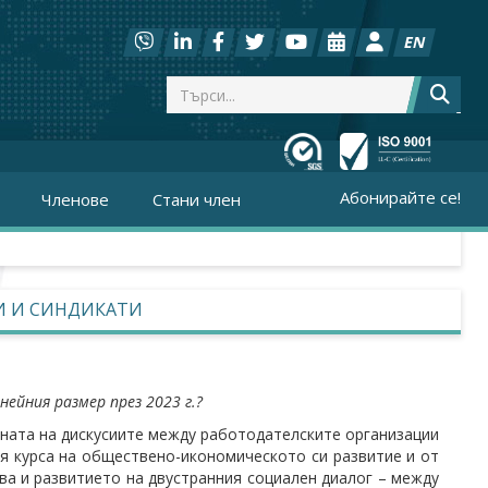
EN
Абонирайте се!
Членове
Стани член
ЛИ И СИНДИКАТИ
нейния размер през 2023 г.?
ината на дискусиите между работодателските организации
ня курса на обществено-икономическото си развитие и от
ва и развитието на двустранния социален диалог – между