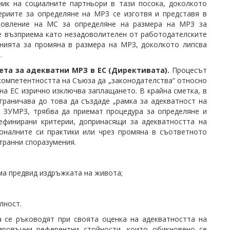
ик на социалните партньори в тази посока, доколкото
ериите за определяне на МРЗ се изготвя и представя в
новление на МС за определяне на размера на МРЗ за
се възприема като незадоволителен от работодателските
енията за промяна в размера на МРЗ, доколкото липсва
.
вета за адекватни МРЗ в ЕС (Директивата)
.
Процесът
компетентността на Съюза да „законодателства“ относно
на ЕС изрично изключва заплащането. В крайна сметка, в
ограничава до това да създаде „рамка за адекватност на
а ЗУМРЗ, трябва да приемат процедура за определяне и
ефинирани критерии, допринасящи за адекватността на
оналните си практики или чрез промяна в съответното
транни споразумения.
ма предвид издръжката на живота;
лност.
а се ръководят при своята оценка на адекватността на
ировъчни референтни стойности, които обикновено се