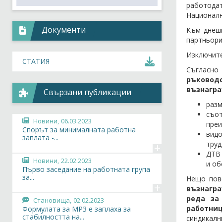
работодат
Националн
Документи
Към днешн
партньори
Изключите
СТАТИЯ
Съгласно
ръковод
възнагра
Свързани публикации
разм
съот
Новини,
06.03.2023
преи
Спорът за минималната работна
видо
заплата -...
труд
+
ДТВ 
Новини,
22.02.2023
и об
Първо заседание на работната група
за...
Нещо пов
+
възнагр
реда за
Становища,
02.02.2023
работниц
Формулата за МРЗ е заплаха за
стабилността на...
синдикал