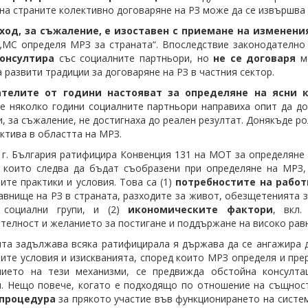
 на страните колективно договаряне на РЗ може да се извършва
ход, за съжаление, е изоставен
с приемане на измененият
 „МС определя МРЗ за страната“. Впоследствие законодателно
онсултира
със социалните партньори, но
не се договаря
ме
а развити традиции за договаряне на РЗ в частния сектор.
телите от години настояват за определяне на ясни 
е няколко години социалните партньори направиха опит да до
и, за съжаление, не достигнаха до реален резултат. Донякъде р
ектива в областта на МРЗ.
 г. България ратифицира Конвенция 131 на МОТ за определяне 
, които следва да бъдат съобразени при определяне на МРЗ
ите практики и условия. Това са (1)
потребностите на работ
внище на РЗ в страната, разходите за живот, обезщетенията з
 социални групи, и (2)
икономическите фактори
, вкл.
телност и желанието за постигане и поддържане на високо рав
та задължава всяка ратифицирала я държава да се ангажира 
ите условия и изискванията, според които МРЗ определя и пре
нието на тези механизми, се предвижда обстойна консулта
. Нещо повече, когато е подходящо по отношение на същност
процедура
за прякото участие във функционирането на систем