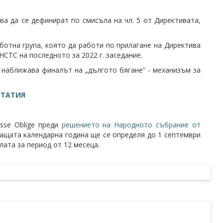
а да се дефинират по смисъла на чл. 5 от Директивата,
тна група, която да работи по прилагане на Директива
НСТС на последното за 2022 г. заседание.
и наближава финалът на „дългото бягане“ - механизъм за
СТАТИЯ
sse Oblige преди
решението на Народното събрание от
дващата календарна година ще се определя до 1 септември
лата за период от 12 месеца.