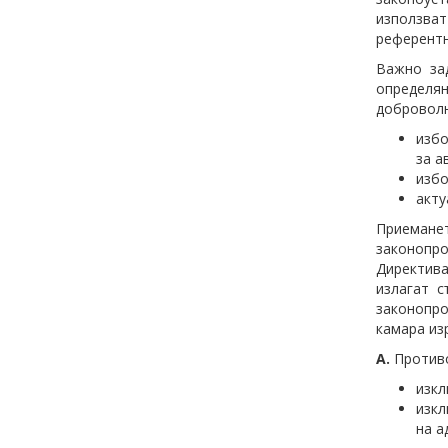
използват
референтн
Важно за
определя
доброволн
избо
за а
избо
акту
Приемане
законопро
Директива
излагат 
законопро
камара из
А.
Противо
изкл
изкл
на а