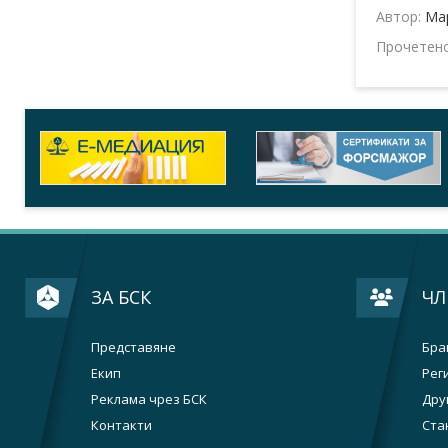
Автор:
Ма
Прочетен
ЗА БСК
ЧЛ
Представяне
Бра
Екип
Рег
Реклама чрез БСК
Дру
Контакти
Ста