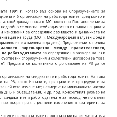
ната
1991 г
., когато въз основа на Споразумението за
дкрепа и 6 организации на работодателите, сред които и
със свой доклад внася в МС проект на Постановление за
 подробно се описва необходимостта от смяна на цялата
 и изисквания за определяне равнището и динамиката на
ганизация на труда (МОТ), Международния валутен фонд и
ормално не е отменена и до днес). Предложението почива
иалното партньорство между правителството,
и на работодателите
за определяне на размера на РЗ и
 съответни споразумения и колективни договори за това.
те“. Предлага се колективното договаряне на РЗ да се
 организации на синдикатите и работодателите. На това
 на РЗ, като: Начините, принципите и процедурите за
а за нейното изменение; Размерът на минималната часова
на ДТВ и обезщетения, и др. под. Конкретният размер на
, синдикатите и работодателите за период, не по-малък
 партньори при съществени изменения в критериите за
дател и представителните организации на синдикатите, а