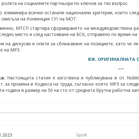
 ролята на социалните партньори по ключов за тях въпрос.
 елиминира всички останали национални критерии, които следв
о смисъла на Конвенция 131 на МОТ.
енно, МТСП стартира сформирането на междуведомствена рабо
оследно място и след настояване на БСК, отправено по време на 
ни на дискусии и опити за сближаване на позициите, като че л
е на МРЗ.
ВЖ. ОРИГИНАЛНАТА 
---
ка:
Настоящата статия е изготвена и публикувана в сп. Noble
3
г. за промяна в Кодекса на труда, съгласно която МРЗ за сле
та година в размер на 50 на сто от средната брутна работна зап
1.2023
Брой