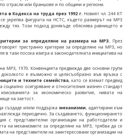
 по отрасли или браншове и по общини и региони.
а в Кодекса на труда през 1992 г.
Новият чл. 244 КТ
 се укрепва фигурата на НСТС, където размерът на МРЗ
жду тях. Този подход донякъде обяснява равнището и
критерии за определяне на размера на МРЗ.
През
говорят тристранно критерии за определяне на МРЗ, но
оля в тази посока изигра и законодателната инициатива на
на МРЗ, 1970. Конвенцията предвижда две основни групи
, доколкото е възможно и целесъобразно във връзка с
ниците и техните семейства
, като се вземат предвид
а социално осигуряване и относителния жизнен стандарт
 изискванията за икономическо развитие, нивата на
нище на заетост.
да създаде и/или поддържа
механизми
, адаптирани към
разглежда периодично. За създаването, функционирането
ция с представителни организации на работодатели и
та на механизмите за определяне на МРЗ, трябва да се
ата на представители на заинтересовани организации на