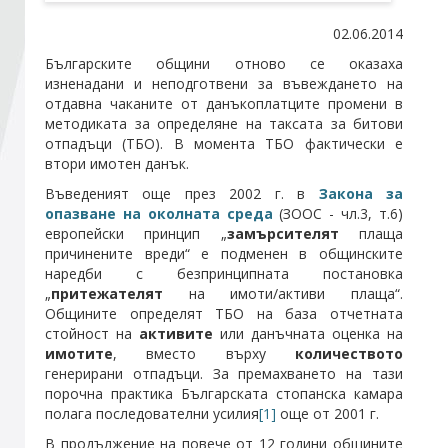
02.06.2014
Стани член
Българските общини отново се оказаха
изненадани и неподготвени за въвеждането на
отдавна чаканите от данъкоплатците промени в
Абонирайте се!
методиката за определяне на таксата за битови
отпадъци (ТБО). В момента ТБО фактически е
втори имотен данък.
Въведеният още през 2002 г. в
Закона за
опазване на околната среда
(ЗООС - чл.3, т.6)
европейски принцип „
замърсителят
плаща
причинените вреди“ е подменен в общинските
наредби с безпринципната постановка
„
притежателят
на имоти/активи плаща“.
Общините определят ТБО на база отчетната
стойност на
активите
или данъчната оценка на
имотите
, вместо върху
количеството
генерирани отпадъци. За премахването на тази
порочна практика Българската стопанска камара
полага последователни усилия
[1]
още от 2001 г.
В продължение на повече от 12 години общините