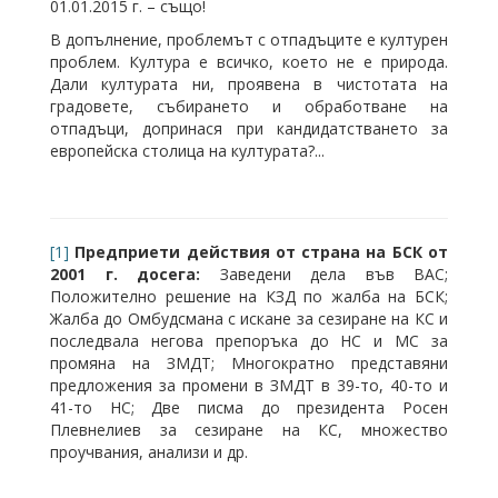
01.01.2015 г. – също!
В допълнение, проблемът с отпадъците е културен
проблем. Култура е всичко, което не е природа.
Дали културата ни, проявена в чистотата на
градовете, събирането и обработване на
отпадъци, допринася при кандидатстването за
европейска столица на културата?...
[1]
Предприети действия от страна на БСК от
2001 г. досега:
Заведени дела във ВАС;
Положително решение на КЗД по жалба на БСК;
Жалба до Омбудсмана с искане за сезиране на КС и
последвала негова препоръка до НС и МС за
промяна на ЗМДТ; Многократно представяни
предложения за промени в ЗМДТ в 39-то, 40-то и
41-то НС; Две писма до президента Росен
Плевнелиев за сезиране на КС, множество
проучвания, анализи и др.