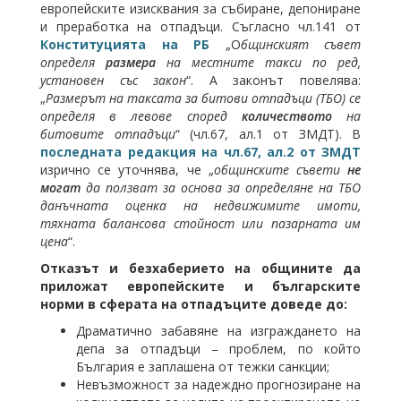
европейските изисквания за събиране, депониране
и преработка на отпадъци. Съгласно чл.141 от
Конституцията на РБ
„О
бщинският съвет
определя
размера
на местните такси по ред,
установен със закон
“. А законът повелява:
„
Размерът на таксата за битови отпадъци (ТБО) се
определя в левове според
количеството
на
битовите отпадъци
“ (чл.67, ал.1 от ЗМДТ). В
последната редакция на чл.67, ал.2 от ЗМДТ
изрично се уточнява, че „
общинските съвети
не
могат
да ползват за основа за определяне на ТБО
данъчната оценка на недвижимите имоти,
тяхната балансова стойност или пазарната им
цена
“.
Отказът и безхаберието на общините да
приложат европейските и българските
норми в сферата на отпадъците доведе до:
Драматично забавяне на изграждането на
депа за отпадъци – проблем, по който
България е заплашена от тежки санкции;
Невъзможност за надеждно прогнозиране на