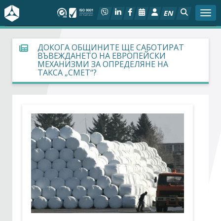
EN
Togg
За БСК
ДОКОГА ОБЩИНИТЕ ЩЕ САБОТИРАТ
ВЪВЕЖДАНЕТО НА ЕВРОПЕЙСКИ
МЕХАНИЗМИ ЗА ОПРЕДЕЛЯНЕ НА
На фокус
ТАКСА „СМЕТ“?
Актуално
Социален диалог
Дейности
Арбитражен съд
Проекти
Членове