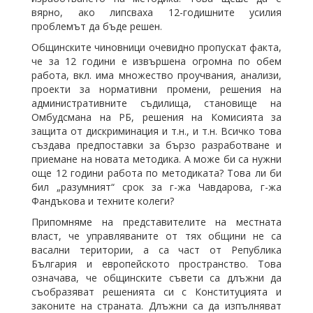
вярно, ако липсваха 12-годишните усилия
проблемът да бъде решен.
Общинските чиновници очевидно пропускат факта,
че за 12 години е извършена огромна по обем
работа, вкл. има множество проучвания, анализи,
проекти за нормативни промени, решения на
административните съдилища, становище на
Омбудсмана на РБ, решения на Комисията за
защита от дискриминация и т.н., и т.н. Всичко това
създава предпоставки за бързо разработване и
приемане на новата методика. А може би са нужни
още 12 години работа по методиката? Това ли би
бил „разумният“ срок за г-жа Чавдарова, г-жа
Фандъкова и техните колеги?
Припомняме на представителите на местната
власт, че управляваните от тях общини не са
васални територии, а са част от Република
България и европейското пространство. Това
означава, че общинските съвети са длъжни да
съобразяват решенията си с Конституцията и
законите на страната. Длъжни са да изпълняват