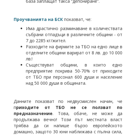
база заплащат такса “депониране”.
Проучванията на БСК
показват, че:
Има драстично разминаване в количествата
събрани отпадъци в различните общини - от
7 до 2285 кг/жител.
Разходите на фирмите за ТБО на едно лице в
отделните общини варират от 8 лв. до 10 000
лв.!
Съществуват общини, в които едно
предприятие покрива 50-70% от приходите
от ТБО при персонал 600 души и население
над 50 000 души в общината.
Данните показват по недвусмислен начин, че
п
риходите от ТБО не се ползват по
предназначение
. Това, обаче, не може да
продължава вечно! Този път местната власт
трябва да си напише бързо европейското
домашно, защото 30 юни наближава с пълна сила,