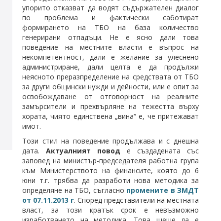
упорито отказват да водят съдържателен диалог
по проблема и фактически саботират
формирането на ТБО на база количество
генерирани отпадъци. Не е ясно дали това
поведение на местните власти е въпрос на
некомпетентност, дали е желание за улеснено
администриране, дали целта е да продължи
неясното преразпределение на средствата от ТБО
за други общински нужди и дейности, или е опит за
освобождаване от отговорност на реалните
замърсители и прехвърляне на тежестта върху
хората, чиято единствена „вина“ е, че притежават
имот.
Този стил на поведение продължава и с днешна
дата.
Актуалният повод
е създадената със
заповед на министър-председателя работна група
към Министерството на финансите, която до 6
юни т.г. трябва да разработи нова методика за
определяне на ТБО, съгласно
промените в ЗМДТ
от 07.11.2013 г
. Според представители на местната
власт, за този кратък срок е невъзможно
изработването на методика. Това щеше да е