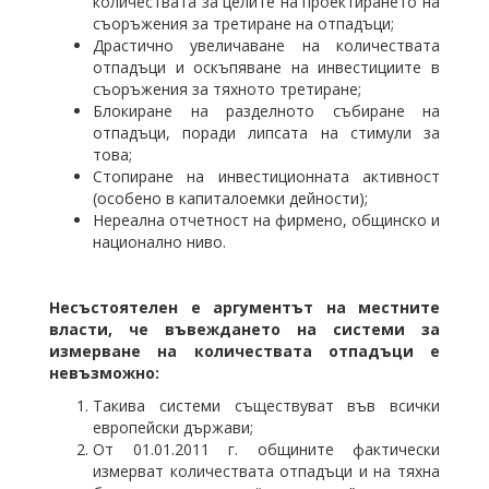
количествата за целите на проектирането на
съоръжения за третиране на отпадъци;
Драстично увеличаване на количествата
отпадъци и оскъпяване на инвестициите в
съоръжения за тяхното третиране;
Блокиране на разделното събиране на
отпадъци, поради липсата на стимули за
това;
Стопиране на инвестиционната активност
(особено в капиталоемки дейности);
Нереална отчетност на фирмено, общинско и
национално ниво.
Несъстоятелен е аргументът на местните
власти, че въвеждането на системи за
измерване на количествата отпадъци е
невъзможно:
Такива системи съществуват във всички
европейски държави;
От 01.01.2011 г. общините фактически
измерват количествата отпадъци и на тяхна