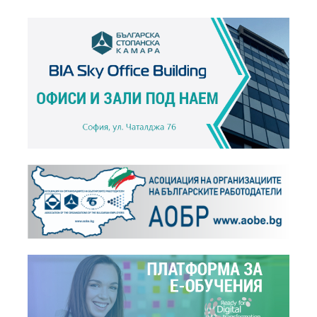
Становища,
01.10.2015
Предложения за промени в данъчни закони за...
+
Становища,
28.10.2003
Относно: проектозакона за държавния бюджет за...
+