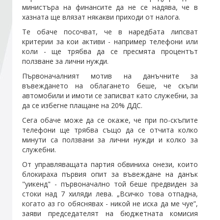
министъра на финансите да не се надява, че в
хазната ще влязат някакви приходи от налога.
Стани член
Те обаче посочват, че в наредбата липсват
критерии за кои активи - например телефони или
коли - ще трябва да се пресмята процентът
Абонирайте се!
ползване за лични нужди.
Първоначалният мотив на данъчните за
въвеждането на облагането беше, че скъпи
автомобили и имоти се записват като служебни, за
да се избегне плащане на 20% ДДС.
Сега обаче може да се окаже, че при по-скъпите
телефони ще трябва също да се отчита колко
минути са ползвани за лични нужди и колко за
служебни.
От управляващата партия обвиниха онези, които
блокираха първия опит за въвеждане на данък
"уикенд" - първоначално той беше предвиден за
стоки над 7 хиляди лева. „Всичко това отпадна,
когато аз го обяснявах - никой не иска да ме чуе”,
заяви председателят на бюджетната комисия