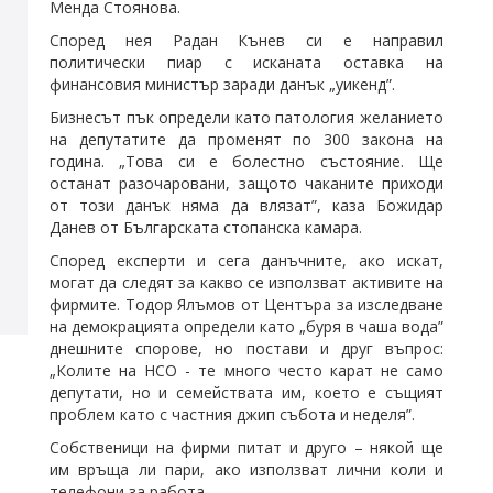
Менда Стоянова.
Според нея Радан Кънев си е направил
политически пиар с исканата оставка на
финансовия министър заради данък „уикенд”.
Бизнесът пък определи като патология желанието
на депутатите да променят по 300 закона на
година. „Това си е болестно състояние. Ще
останат разочаровани, защото чаканите приходи
от този данък няма да влязат”, каза Божидар
Данев от Българската стопанска камара.
Според експерти и сега данъчните, ако искат,
могат да следят за какво се използват активите на
фирмите. Тодор Ялъмов от Центъра за изследване
на демокрацията определи като „буря в чаша вода”
днешните спорове, но постави и друг въпрос:
„Колите на НСО - те много често карат не само
депутати, но и семействата им, което е същият
проблем като с частния джип събота и неделя”.
Собственици на фирми питат и друго – някой ще
им връща ли пари, ако използват лични коли и
телефони за работа.