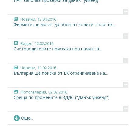
НАП започва проверки за данък "уикенд"
+
Новини,
13.04.2016
Фирмите ще могат да облагат колите с плосък...
+
Видео,
12.02.2016
Счетоводителите поискаха нов начин за...
+
Новини,
11.02.2016
България ще поиска от ЕК ограничаване на...
+
Фотогалерия,
02.02.2016
Среща по промените в ЗДДС ("Данък уикенд")
+
Новини,
02.02.2016
Още...
„Данък уикенд“ - нова възможност за неравно...
+