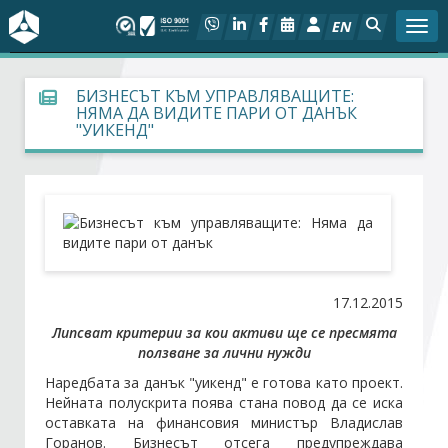
EN
Togg
За БСК
БИЗНЕСЪТ КЪМ УПРАВЛЯВАЩИТЕ:
НЯМА ДА ВИДИТЕ ПАРИ ОТ ДАНЪК
"УИКЕНД"
На фокус
Актуално
Социален диалог
Дейности
17.12.2015
Липсват критерии за кои активи ще се пресмята
Арбитражен съд
ползване за лични нужди
Наредбата за данък "уикенд" е готова като проект.
Проекти
Нейната полускрита поява стана повод да се иска
оставката на финансовия министър Владислав
Горанов. Бизнесът отсега предупреждава
Членове