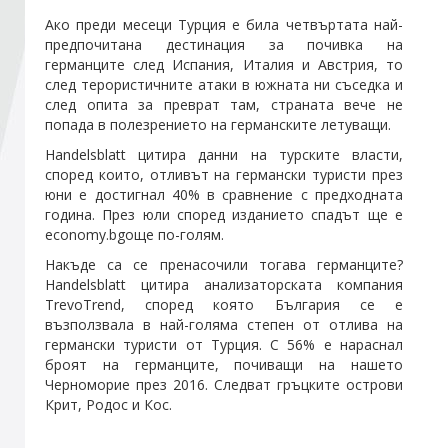
Ако преди месеци Турция е била четвъртата най-
предпочитана дестинация за почивка на
Стани член
германците след Испания, Италия и Австрия, то
след терористичните атаки в южната ни съседка и
след опита за преврат там, страната вече не
Абонирайте се!
попада в полезрението на германските летуващи.
Handelsblatt цитира данни на турските власти,
според които, отливът на германски туристи през
юни е достигнал 40% в сравнение с предходната
година. През юли според изданието спадът ще е
economy.bgоще по-голям.
Накъде са се пренасочили тогава германците?
Handelsblatt цитира анализаторската компания
TrevoTrend, според която България се е
възползвала в най-голяма степен от отлива на
германски туристи от Турция. С 56% е нараснал
броят на германците, почиващи на нашето
Черноморие през 2016. Следват гръцките острови
Крит, Родос и Кос.