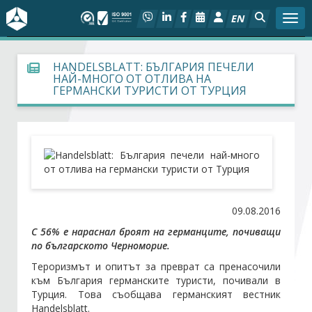
EN
Togg
За БСК
HANDELSBLATT: БЪЛГАРИЯ ПЕЧЕЛИ
НАЙ-МНОГО ОТ ОТЛИВА НА
ГЕРМАНСКИ ТУРИСТИ ОТ ТУРЦИЯ
На фокус
Актуално
Социален диалог
Дейности
09.08.2016
С 56% е нараснал броят на германците, почиващи
Арбитражен съд
по българското Черноморие.
Тероризмът и опитът за преврат са пренасочили
Проекти
към България германските туристи, почивали в
Турция. Това съобщава германският вестник
Handelsblatt.
Членове