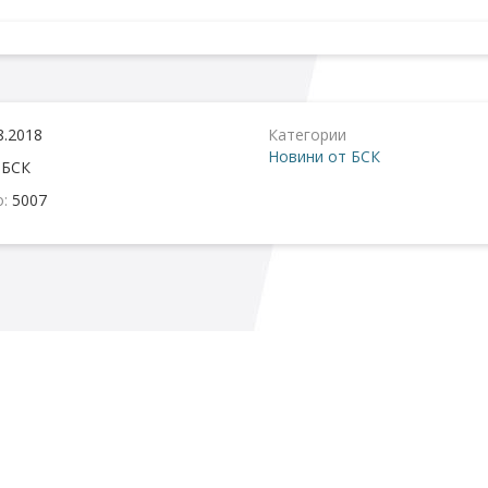
8.2018
Категории
Новини от БСК
:
БСК
о:
5007