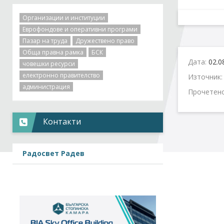
Организации и институции
Еврофондове и оперативни програми
Пазар на труда
Дружествено право
Обща правна рамка
БСК
Дата:
02.0
човешки ресурси
електронно правителство
Източник
администрация
Прочетен
Контакти
Радосвет Радев