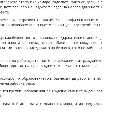
гарската стопанска камара Радосвет Радев се срещна с
ше встъпването на Радосвет Радев на новата длъжност и
вете.
ремиерът изразиха съгласие, че еврофинансирането е
ползва целенасочено в името на конкурентоспособността
лгарския бизнес често постъпват съдържателни становища
ративната практика, които обаче не се комуникират
вят по-активно вижданията на бизнеса, като не забравят
елите на работодателските организации в изграждането
Министерство на правосъдието и е част от мерките за
ходимостта образованието и бизнесът да работят в по-
не на работна ръка.
и конкретни направления за бъдеща съвместна дейност
.
стува в Българската стопанска камара, и да продължи