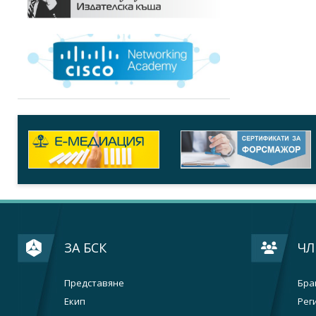
ЗА БСК
ЧЛ
Представяне
Бра
Екип
Рег