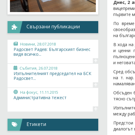
Днес, 2 а
вицепреми
първите м
По време
Свързани публикации
своеобраз
на българ
Новини,
28.07.2018
В хода на
Радосвет Радев: Българският бизнес
и ценни 
видя всичко...
пълноценн
+
и неговат
Събития,
26.07.2018
Сред обсъ
Изпълнителният председател на БСК
на т. нар.
Радосвет...
+
намаляван
На фокус,
11.11.2015
Обсъден б
Административна тежест
тясно сът
+
Изпълнит
между раб
Предстои 
Етикети
диалогът 