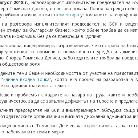
вгуст 2018 г.,
новоизбраният изпълнителен председател на Бъл
ера Томислав Дончев, по негова покана. Повод за срещата бе
у публични изяви, в които
коментира
усвояването на еврофондо
 на разговора изпълнителният председател на БСК и вицеп
ен стимул за българския бизнес, който обаче трябва да се из
ската икономика, без да се превръща в "допинг".
 разговора, вицепремиерът изрази мнение, че от страна на бъ
предложения за промени в нормативната уредба и админист
о. Според Томислав Дончев, работодателите трябва да предста
а обществена роля.
дените теми беше и необходимостта от участие на представит
 “
Единна входна точка
”, която е в процес на разработка в 
е на административната тежест.
еше и проблемът с кадрите на пазара на труда, както и необ
рудничество, за да се запълни дефицитът на търсене и предлага
елният председател на БСК и вицепремиерът обсъдиха също 
отодателските организации и висшата държавна администрация
вицепремиерът Томислав Дончев да върне визитата, като го
по набелязаните теми и мерки.