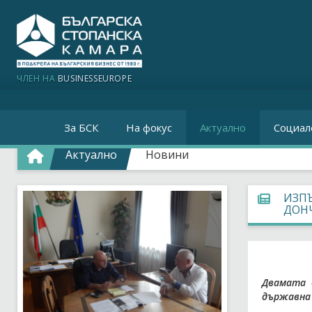
ЧЛЕН НА
BUSINESSEUROPE
За БСК
На фокус
Актуално
Социал
Актуално
Новини
ИЗПЪ
ДОН
Двамата 
държавна