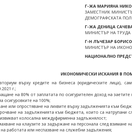
Г-ЖА МАРИЯНА НИК
ЗАМЕСТНИК МИНИСТЪ
ДЕМОГРАФСКАТА ПОЛ
Г-ЖА ДЕНИЦА САЧЕВ
МИНИСТЪР НА ТРУДА
Г-Н ЛЪЧЕЗАР БОРИС
МИНИСТЪР НА ИКОН
НАЦИОНАЛНО ПРЕДС
ИКОНОМИЧЕСКИ ИСКАНИЯ В ПО
аториум върху кредите на бизнеса (юридическите лица), са
.2021 г.;
ащане на 80% от заплатата по осигурителен доход на заетите 
а осигуровките на 100%;
ане или опростяване на лихвите върху задълженията към бюджет
рочване на задълженията към бюджета, които са натрупани сле
извикват колосална междуфирменна задлъжнялост;
ахване на клаузите за задържане на персонала след взимане н
 на работата или неспазване на служебни задължения;