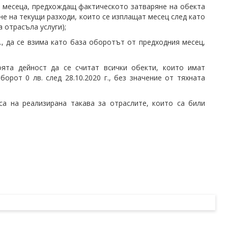
а месеца, предхождащ фактическото затваряне на обекта
ане на текущи разходи, които се изплащат месец след като
а отрасъла услуги);
., да се взима като база оборотът от предходния месец,
та дейност да се считат всички обекти, които имат
рот 0 лв. след 28.10.2020 г., без значение от тяхната
са на реализирана такава за отраслите, които са били