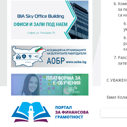
Комп
за п
са н
6
у
6
р
к
Разс
затв
С УВАЖЕН
Емил Кола