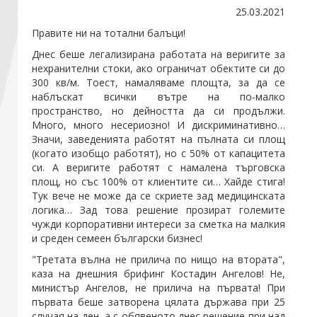
25.03.2021
Правите ни на тотални балъци!
Стани член
Днес беше легализирана работата на веригите за
нехранителни стоки, ако ограничат обектите си до
Абонирайте се!
300 кв/м. Тоест, намаляваме площта, за да сe
наблъскат всички вътре на по-малко
пространство, но дейността да си продължи.
Много, много несериозно! И дискриминативно…
Значи, заведенията работят на пълната си площ
(когато изобщо работят), но с 50% от капацитета
си. А веригите работят с намалена търговска
площ, но със 100% от клиентите си… Хайде стига!
Тук вече не може да се скриете зад медицинската
логика… Зад това решение прозират големите
чужди корпоративни интереси за сметка на малкия
и среден семеен български бизнес!
"Третата вълна не прилича по нищо на втората",
каза на днешния брифинг Костадин Ангелов! Не,
министър Ангелов, не прилича на първата! При
първата беше затворена цялата държава при 25
случая на ден, а с обявеното днес решение при над