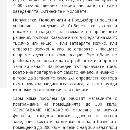
4000 случая дневно отново не работят само
заведенията, фитнесите и моловете!
П
опулистки,
П
оловинчати и
П
редизборни решения
управляват пандемията! Съберете си акъла и
покажете капацитет за взимане на правилните
решения, господа! Казахме ви го в средата на март:
"Всичко или нищо" - или затваряте всичко, или
отваряте всичко! А ако не отваряте - плащате
навреме адекватни компенсации! Вие обаче не
разбирате, не искате да го разберете или просто
така ви изнася. За пореден път доказахте това,
което ние повтаряме от самото начало, а именно -
в това да затворите само 2-3 определени сектора
няма никаква медицинска логика, а само чужди
икономически и политически причини.
Щом няма проблем да работят магазините с
преграждане на помещенията до 300 кв/м,
ИЗИСКАВАМЕ НЕЗАБАВНО отваряне на всички
фитнеси, танцови школи, дневни и нощни
заведения, както и на всички останали бизнеси с
помещения до 300 кв/м, а тези с над 300 кв/м площ