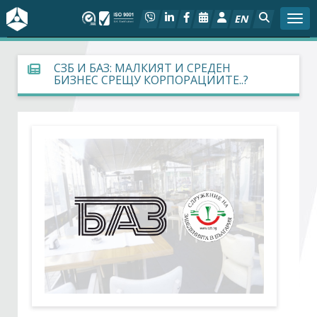
EN
Togg
За БСК
СЗБ И БАЗ: МАЛКИЯТ И СРЕДЕН
БИЗНЕС СРЕЩУ КОРПОРАЦИИТЕ..?
На фокус
Актуално
Социален диалог
Дейности
Арбитражен съд
Проекти
Членове