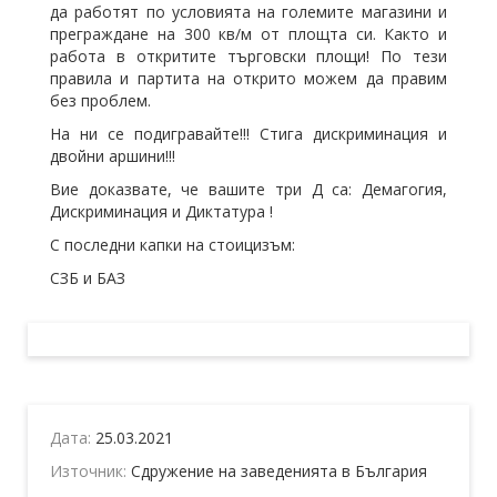
да работят по условията на големите магазини и
преграждане на 300 кв/м от площта си. Както и
работа в откритите търговски площи! По тези
правила и партита на открито можем да правим
без проблем.
На ни се подигравайте!!! Стига дискриминация и
двойни аршини!!!
Вие доказвате, че вашите три Д са: Демагогия,
Дискриминация и Диктатура !
С последни капки на стоицизъм:
СЗБ и БАЗ
Дата:
25.03.2021
Източник:
Сдружение на заведенията в България