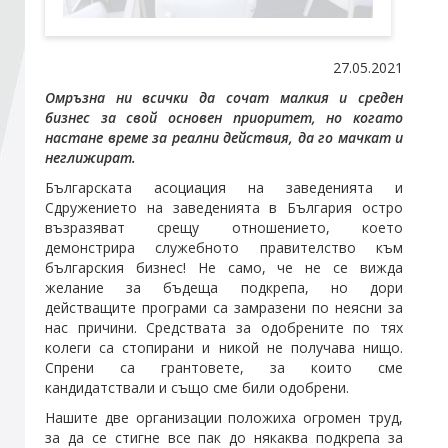
Стани член
27.05.2021
Омръзна ни всички да сочат малкия и среден
Абонирайте се!
бизнес за свой основен приоритет, но когато
настане време за реални действия, да го мачкат и
неглижират.
Българската асоциация на заведенията и
Сдружението на заведенията в България остро
възразяват срещу отношението, което
демонстрира служебното правителство към
българския бизнес! Не само, че не се вижда
желание за бъдеща подкрепа, но дори
действащите програми са замразени по неясни за
нас причини. Средствата за одобрените по тях
колеги са стопирани и никой не получава нищо.
Спрени са грантовете, за които сме
кандидатствали и също сме били одобрени.
Нашите две организации положиха огромен труд,
за да се стигне все пак до някаква подкрепа за