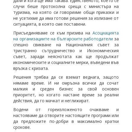
дали и кога ще има такава. Единственото, което се
случи беше протоколна среща с министъра на
туризма, на която си говорихме общи приказки и
не усетихме да има готови решения за излизане от
ситуацията, в която сме поставени.
Присъединяваме се към призива на
Асоциацията
на организациите на българските работодатели
за
спешно свикване на Националния съвет за
тристранно сътрудничество и Икономическия
съвет, заради неяснотата как ще продължат
икономическите и социалните мерки, въведени във
връзка с кризата.
Решения трябва да се вземат веднага, защото
нямаме време. И ни омръзна всички да сочат
малкия и среден бизнес за свой основен
приоритет, но когато настане време за реални
действия, да го мачкат и неглижират.
Водени от гореизложеното очакваме и
настояваме да отворите настоящите програми или
да предложите по-добри в максимално кратки
срокове.