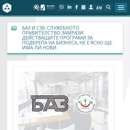
EN
Togg
За БСК
БАЗ И СЗБ: СЛУЖЕБНОТО
ПРАВИТЕЛСТВО ЗАМРАЗИ
ДЕЙСТВАЩИТЕ ПРОГРАМИ ЗА
На фокус
ПОДКРЕПА НА БИЗНЕСА, НЕ Е ЯСНО ЩЕ
ИМА ЛИ НОВИ
Актуално
Социален диалог
Дейности
Арбитражен съд
Проекти
Членове