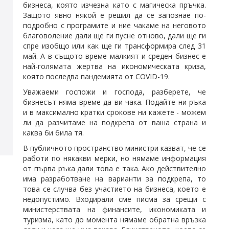
бизнеса, която изчезна като с магическа пръчка.
Защото явно някой е решил да се запознае по-
подробно с програмите и ние чакаме на неговото
благоволение дали ще ги пусне отново, дали ще ги
спре изобщо или как ще ги трансформира след 31
май. А в същото време малкият и среден бизнес е
най-голямата жертва на икономическата криза,
която последва пандемията от COVID-19.
Уважаеми госпожи и господа, разберете, че
бизнесът няма време да ви чака. Подайте ни ръка
и в максимално кратки срокове ни кажете - можем
ли да разчитаме на подкрепа от ваша страна и
каква би била тя.
В публичното пространство министри казват, че се
работи по някакви мерки, но нямаме информация
от първа ръка дали това е така. Ако действително
има разработване на варианти за подкрепа, то
това се случва без участието на бизнеса, което е
недопустимо. Входирали сме писма за срещи с
министерствата на финансите, икономиката и
туризма, като до момента нямаме обратна връзка