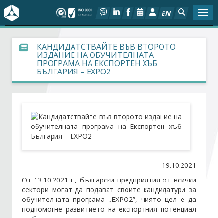
EN
Togg
За БСК
КАНДИДАТСТВАЙТЕ ВЪВ ВТОРОТО
ИЗДАНИЕ НА ОБУЧИТЕЛНАТА
ПРОГРАМА НА ЕКСПОРТЕН ХЪБ
На фокус
БЪЛГАРИЯ – EXPO2
Актуално
Социален диалог
Дейности
19.10.2021
Арбитражен съд
От 13.10.2021 г., български предприятия от всички
сектори могат да подават своите кандидатури за
Проекти
обучителната програма „EXPO2”, чиято цел е да
подпомогне развитието на експортния потенциал
Членове