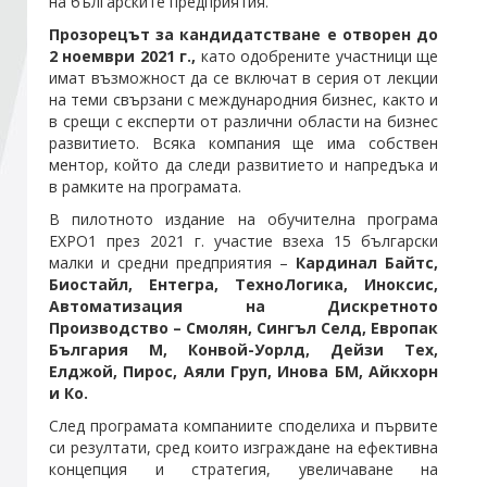
на българските предприятия.
Прозорецът за кандидатстване е отворен до
Стани член
2 ноември 2021 г.,
като одобрените участници ще
имат възможност да се включат в серия от лекции
на теми свързани с международния бизнес, както и
Абонирайте се!
в срещи с експерти от различни области на бизнес
развитието. Всяка компания ще има собствен
ментор, който да следи развитието и напредъка и
в рамките на програмата.
В пилотното издание на обучителна програма
EXPO1 през 2021 г. участие взеха 15 български
малки и средни предприятия –
Кардинал Байтс,
Биостайл, Ентегра, ТехноЛогика, Иноксис,
Автоматизация на Дискретното
Производство – Смолян, Сингъл Селд, Европак
България М, Конвой-Уорлд, Дейзи Тех,
Елджой, Пирос, Аяли Груп, Инова БМ, Айкхорн
и Ко.
След програмата компаниите споделиха и първите
си резултати, сред които изграждане на ефективна
концепция и стратегия, увеличаване на