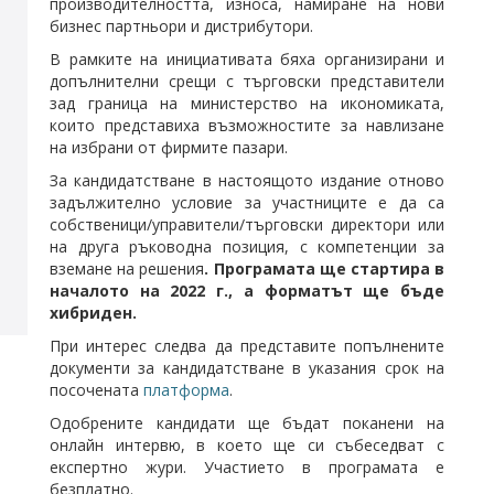
производителността, износа, намиране на нови
бизнес партньори и дистрибутори.
В рамките на инициативата бяха организирани и
допълнителни срещи с търговски представители
зад граница на министерство на икономиката,
които представиха възможностите за навлизане
на избрани от фирмите пазари.
За кандидатстване в настоящото издание отново
задължително условие за участниците е да са
собственици/управители/търговски директори или
на друга ръководна позиция, с компетенции за
вземане на решения
. Програмата ще стартира в
началото на 2022 г., а форматът ще бъде
хибриден.
При интерес следва да представите попълнените
документи за кандидатстване в указания срок на
посочената
платформа
.
Одобрените кандидати ще бъдат поканени на
онлайн интервю, в което ще си събеседват с
експертно жури. Участието в програмата е
безплатно.