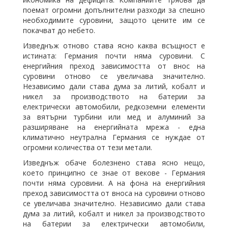
поемат огромни допълнителни разходи за спешно
необходимите суровини, защото цените им се
покачват до небето.
Изведнъж отново става ясно каквa всъщност е
истината: Германия почти няма суровини. С
енергийния преход зависимостта от внос на
суровини отново се увеличава значително.
Независимо дали става дума за литий, кобалт и
никел за производството на батерии за
електрически автомобили, редкоземни елементи
за вятърни турбини или мед и алуминий за
разширяване на енергийната мрежа - една
климатично неутрална Германия се нуждае от
огромни количества от тези метали.
Изведнъж обаче болезнено става ясно нещо,
което принципно се знае от векове - Германия
почти няма суровини. А на фона на енергийния
преход зависимостта от вноса на суровини отново
се увеличава значително. Независимо дали става
дума за литий, кобалт и никел за производството
на батерии за електрически автомобили,