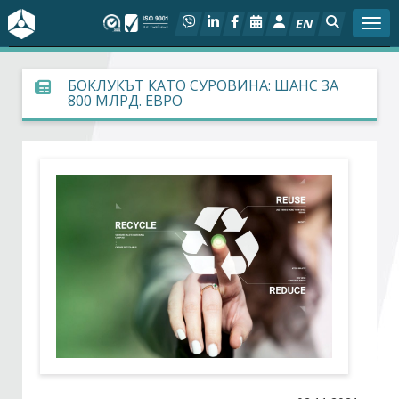
EN
Togg
За БСК
БОКЛУКЪТ КАТО СУРОВИНА: ШАНС ЗА
800 МЛРД. ЕВРО
На фокус
Актуално
Социален диалог
Дейности
Арбитражен съд
Проекти
Членове