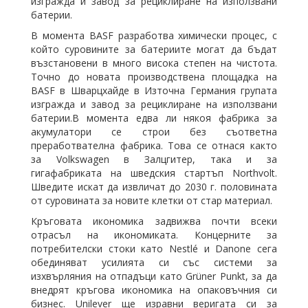
изгражда и завод за рециклиране на използвани
батерии.
В момента BASF разработва химически процес, с
който суровините за батериите могат да бъдат
възстановени в много висока степен на чистота.
Точно до новата производствена площадка на
BASF в Шварцхайде в Източна Германия групата
изгражда и завод за рециклиране на използвани
батерии.В момента едва ли някоя фабрика за
акумулатори се строи без съответна
преработвателна фабрика. Това се отнася както
за Volkswagen в Залцгитер, така и за
гигафабриката на шведския стартъп Northvolt.
Шведите искат да извличат до 2030 г. половината
от суровината за новите клетки от стар материал.
Кръговата икономика задвижва почти всеки
отрасъл на икономиката. Концерните за
потребителски стоки
като
Nestlé и Danone сега
обединяват усилията си със системи за
изхвърляния на отпадъци
като
Grüner Punkt, за да
внедрят кръгова икономика на опаковъчния си
бизнес. Unilever ще изравни веригата си за