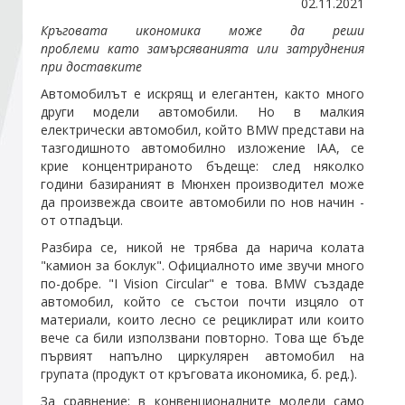
02.11.2021
Кръговата икономика може да реши
Стани член
проблеми
като
замърсяванията или затруднения
при доставките
Автомобилът е искрящ и елегантен, както много
Абонирайте се!
други модели автомобили. Но в малкия
електрически автомобил, който BMW представи на
тазгодишното автомобилно изложение IAA, се
крие концентрираното бъдеще: след няколко
години базираният в Мюнхен производител може
да произвежда своите автомобили по нов начин -
от отпадъци.
Разбира се, никой не трябва да нарича колата
"камион за боклук". Официалното име звучи много
по-добре. "I Vision Circular" е това. BMW създаде
автомобил, който се състои почти изцяло от
материали, които лесно се рециклират или които
вече са били използвани повторно. Това ще бъде
първият напълно циркулярен автомобил на
групата (продукт от кръговата икономика, б. ред.).
За сравнение: в конвенционалните модели само