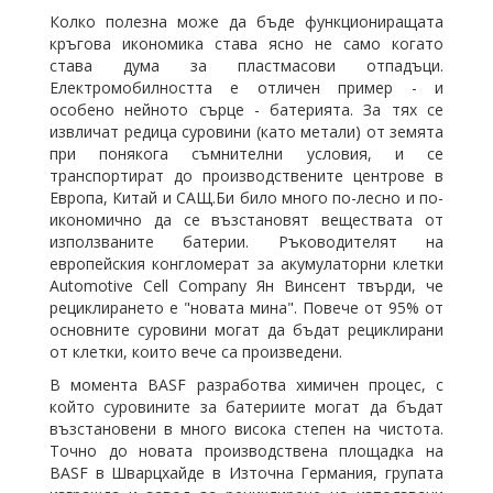
Колко полезна може да бъде функциониращата
кръгова икономика става ясно не само когато
става дума за пластмасови отпадъци.
Електромобилността е отличен пример - и
особено нейното сърце - батерията. За тях се
извличат редица суровини (
като
метали) от земята
при понякога съмнителни условия, и се
транспортират до производствените центрове в
Европа, Китай и САЩ.Би било много по-лесно и по-
икономично да се възстановят веществата от
използваните батерии. Ръководителят на
европейския конгломерат за акумулаторни клетки
Automotive Cell Company Ян Винсент твърди, че
рециклирането е "новата мина". Повече от 95% от
основните суровини могат да бъдат рециклирани
от клетки, които вече са произведени.
В момента BASF разработва химичен процес, с
който суровините за батериите могат да бъдат
възстановени в много висока степен на чистота.
Точно до новата производствена площадка на
BASF в Шварцхайде в Източна Германия, групата