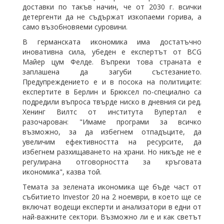
доставки по такъв начин, че от 2030 г. всички
детергенти да не съдържат изкопаеми горива, а
само възобновяеми суровини.
В германската икономика има достатъчно
иновативна сила, убеден е експертът от BCG
Майер цум Фелде. Въпреки това страната е
заплашена да загуби състезанието.
Предупреждението е и в посока на политиците:
експертите в Берлин и Брюксел по-специално са
подредили въпроса твърде ниско в дневния си ред.
Хенинг Вилтс от института Вупертал е
разочарован: "Имаме програми за всичко
възможно, за да избегнем отпадъците, да
увеличим ефективността на ресурсите, да
избегнем разхищаването на храни. Но никъде не е
регулирана отговорността за кръговата
икономика", казва той.
Темата за зелената икономика ще бъде част от
събитието Investor 20 на 2 ноември, в което ще се
включат водещи експерти и анализатори в едни от
най-важните сектори. Възможно ли е и как светът