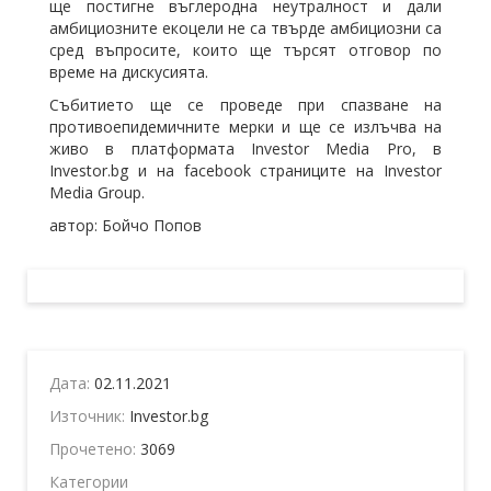
ще постигне въглеродна неутралност и дали
амбициозните екоцели не са твърде амбициозни са
сред въпросите, които ще търсят отговор по
време на дискусията.
Събитието ще се проведе при спазване на
противоепидемичните мерки и ще се излъчва на
живо в платформата Investor Media Pro, в
Investor.bg и на facebook страниците на Investor
Media Group.
автор: Бойчо Попов
Дата:
02.11.2021
Източник:
Investor.bg
Прочетено:
3069
Категории