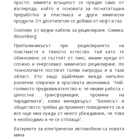
просто: химията всъщност се нуждае само от
въглерода, който е основата за по-нататъшна
преработка в пластмаса и други химически
продукти. От десетилетия се добива от нефт и газ.
Снопове от медни кабели за рециклиране. Снимка:
Bloomberg
Препъникамъкът при рециклирането на
пластмасте е тяхното естество: тъй
като
те
обикновено се състоят от смес, имаме нужда от
сложно и енергоемко химическо рециклиране. Но
технологиите постигат голям напредък и в тази
област. Ето защо Щайлеман вижда напълно
различни спирачки в кръговата икономика: "Най-
голямото предизвикателство е, че имаме работа с
цялостна трансформация, промяна на
парадигмата", казва мениджърът. "Бизнесът и
обществото трябва да променят поведението си и
все още има нужда от много убеждаване, че това
е необходимо и че се отплаща".
Батериите за електрически автомобили са новата
мина