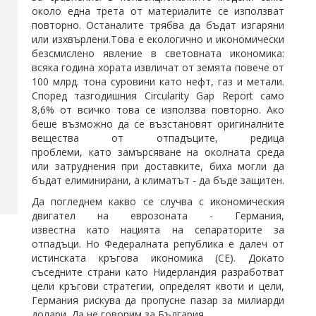
около една трета от материалите се използват
повторно. Останалите трябва да бъдат изгаряни
или изхвърлени.Това е екологично и икономически
безсмислено явление в световната икономика:
всяка година хората извличат от земята повече от
100
млрд.
тона суровини
като
нефт, газ и метали.
Според тазгодишния Circularity Gap Report само
8,6% от всичко това се използва повторно. Ако
беше възможно да се възстановят оригиналните
вещества от отпадъците, редица
проблеми,
като
замърсяване на околната среда
или затруднения при доставките, биха могли да
бъдат елиминирани, а климатът - да бъде защитен.
Да погледнем какво се случва с икономическия
двигател на еврозоната - Германия,
известна
като
нацията на сепараторите за
отпадъци. Но Федералната република е далеч от
истинската кръгова икономика (CE). Докато
съседните страни
като
Нидерландия разработват
цели кръгови стратегии, определят квоти и цели,
Германия рискува да пропусне пазар за милиарди
долари. Да не говорим за България.