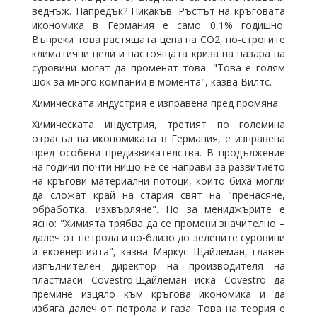
веднъж. Напредък? Никакъв. Ръстът на кръговата
икономика в Германия е само 0,1% годишно.
Въпреки това растящата цена на CO2, по-строгите
климатични цели и настоящата криза на пазара на
суровини могат да променят това. "Това е голям
шок за много компании в момента", казва Вилтс.
Химическата индустрия е изправена пред промяна
Химическата индустрия, третият по големина
отрасъл на икономиката в Германия, е изправена
пред особени предизвикателства. В продължение
на години почти нищо не се направи за развитието
на кръгови материални потоци, които биха могли
да сложат край на стария свят на "пренасяне,
обработка, изхвърляне". Но за мениджърите е
ясно: "Химията трябва да се промени значително –
далеч от петрола и по-близо до зелените суровини
и екоенергията", казва Маркус Щайлеман, главен
изпълнителен директор на производителя на
пластмаси Covestro.Щайлеман иска Covestro да
премине изцяло към кръгова икономика и да
избяга далеч от петрола и газа. Това на теория е