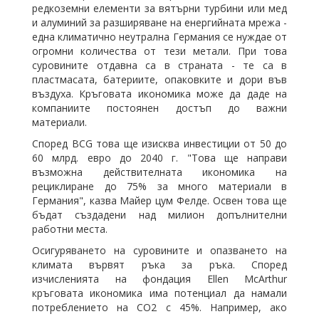
редкоземни елементи за вятърни турбини или мед
и алуминий за разширяване на енергийната мрежа -
една климатично неутрална Германия се нуждае от
огромни количества от тези метали. При това
суровините отдавна са в страната - те са в
пластмасата, батериите, опаковките и дори във
въздуха. Кръговата икономика може да даде на
компаниите постоянен достъп до важни
материали.
Според BCG това ще изисква инвестиции от 50 до
60
млрд.
евро
до 2040 г. "Това ще направи
възможна действителната икономика на
рециклиране до 75% за много материали в
Германия", казва Майер цум Фелде. Освен това ще
бъдат създадени над милион допълнителни
работни места.
Осигуряването на суровините и опазването на
климата вървят ръка за ръка. Според
изчисленията на фондация Ellen McArthur
кръговата икономика има потенциал да намали
потреблението на CO2 с 45%. Например, ако