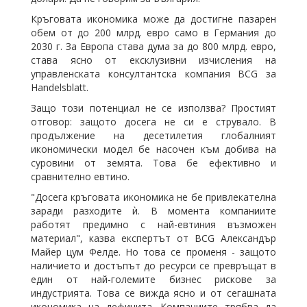
Кръговата икономика може да достигне пазарен
обем от до 200
млрд.
евро
само в Германия до
2030 г. За Европа става дума за до
800
млрд.
евро
,
става ясно от ексклузивни изчисления на
управленската консултантска компания BCG за
Handelsblatt.
Защо този потенциал не се използва? Простият
отговор: защото досега не си е струвало. В
продължение на десетилетия глобалният
икономически модел бе насочен към добива на
суровини от земята. Това бе ефективно и
сравнително евтино.
"Досега кръговата икономика не бе привлекателна
заради разходите ѝ. В момента компаниите
работят предимно с най-евтиния възможен
материал", казва експертът от BCG Александър
Майер цум Фелде. Но това се променя - защото
наличието и достъпът до ресурси се превръщат в
един от най-големите бизнес рискове за
индустрията. Това се вижда ясно и от сегашната
икономика на дефицита. Компаниите трябва да