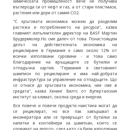
химическата промишленост вече не получава
въглерода си от нефт и газ, а от стари пластмаси,
растения или дори от самия CO2.
"С кръговата икономика можем да разделим
растежа и потреблението на ресурси", казва
главният изпълнителен директор на BASF Мартин
Брудермюлер.Но сме далеч от това. Понастоящем
делът на действителната икономика на
рециклиране в Германия е само около 12% от
всички използвани суровини - и това само
благодарение на връщащите се бутилки и
отпадъчна хартия. "Германия е световният
шампион по рециклиране и има най-добрата
инфраструктура за управление на отпадъците. Що
се отнася до кръговата икономика, ние сме в
средата", казва Хенинг Вилтс от Вуперталския
институт за климат, околна среда и енергия.
Все повече и повече продукти наистина могат да
се рециклират, но все пак завършват в
инсинератора или се превръщат от бутилки за
напитки в контейнери за шампоан, които се
озовават на депото, след
като
са били използвани