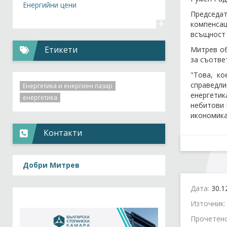
Енергийни цени
Председа
+
компенсац
всъщност 
Етикети
Митрев об
за съотве
"Това, к
справедли
Енергетика и енергиен пазар
енергетик
енергетика
небитови 
икономика
Контакти
Добри Митрев
Дата:
30.1
Източник
Прочетен