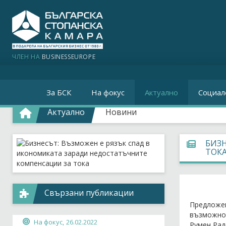
ЧЛЕН НА
BUSINESSEUROPE
За БСК
На фокус
Актуално
Социал
Актуално
Новини
БИЗН
ТОК
Свързани публикации
Предложе
възможно 
На фокус,
26.02.2022
Румен Рад