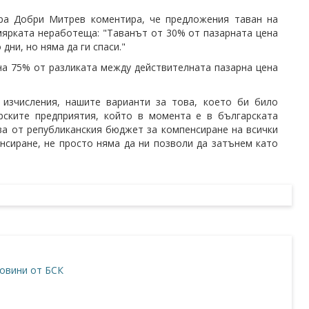
ара Добри Митрев коментира, че предложения таван на
мярката неработеща: "Таванът от 30% от пазарната цена
ни, но няма да ги спаси."
на 75% от разликата между действителната пазарна цена
 изчисления, нашите варианти за това, което би било
рските предприятия, който в момента е в българската
ва от републиканския бюджет за компенсиране на всички
нсиране, не просто няма да ни позволи да затънем като
овини от БСК