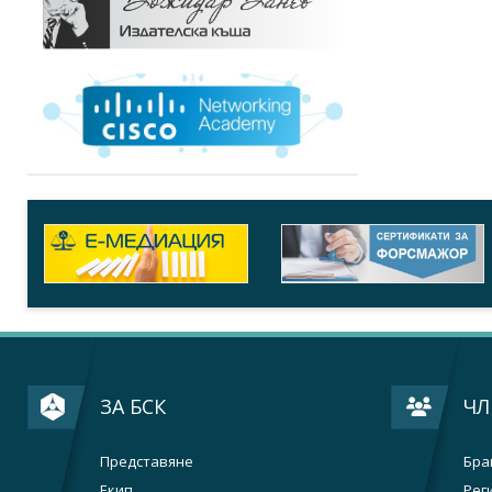
ЗА БСК
ЧЛ
Представяне
Бра
Екип
Рег