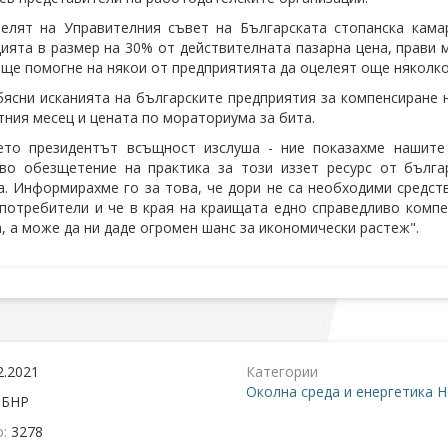
телят на Управителния съвет на Българската стопанска кам
ията в размер на 30% от действителната пазарна цена, прави 
ще помогне на някои от предприятията да оцелеят още няколко д
ясни исканията на българските предприятия за компенсиране 
тния месец и цената по мораториума за бита.
оето президентът всъщност изслуша - ние показахме нашите
во обезщетение на практика за този иззет ресурс от бълга
а. Информирахме го за това, че дори не са необходими средст
потребители и че в края на краищата едно справедливо компе
, а може да ни даде огромен шанс за икономически растеж".
2.2021
Категории
Околна среда и енергетика
Н
:
БНР
о:
3278