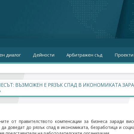
ен диалог
Дейности
Арбитражен съд
Проекти
ЕСЪТ: ВЪЗМОЖЕН Е РЯЗЪК СПАД В ИКОНОМИКАТА ЗА
А
ните от правителството компенсации за бизнеса заради вис
да доведат до рязък спад в икономиката, безработица и социа
ев представители на работодателските организации.