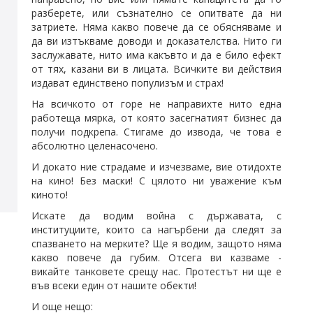
разберете, или съзнателно се опитвате да ни
затриете. Няма какво повече да се обясняваме и
да ви изтъкваме доводи и доказателства. Нито ги
заслужавате, нито има какъвто и да е било ефект
от тях, казани ви в лицата. Всичките ви действия
издават единствено популизъм и страх!
На всичкото от горе не направихте нито една
работеща мярка, от която засегнатият бизнес да
получи подкрепа. Стигаме до извода, че това е
абсолютно целенасочено.
И докато ние страдаме и изчезваме, вие отидохте
на кино! Без маски! С цялото ни уважение към
киното!
Искате да водим война с държавата, с
институциите, които са нагърбени да следят за
спазването на мерките? Ще я водим, защото няма
какво повече да губим. Отсега ви казваме -
викайте танковете срещу нас. Протестът ни ще е
във всеки един от нашите обекти!
И още нещо: