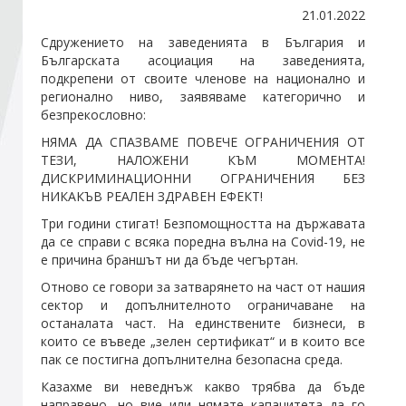
21.01.2022
Сдружението на заведенията в България и
Стани член
Българската асоциация на заведенията,
подкрепени от своите членове на национално и
Абонирайте се!
регионално ниво, заявяваме категорично и
безпрекословно:
НЯМА ДА СПАЗВАМЕ ПОВЕЧЕ ОГРАНИЧЕНИЯ ОТ
ТЕЗИ, НАЛОЖЕНИ КЪМ МОМЕНТА!
ДИСКРИМИНАЦИОННИ ОГРАНИЧЕНИЯ БЕЗ
НИКАКЪВ РЕАЛЕН ЗДРАВЕН ЕФЕКТ!
Три години стигат! Безпомощността на държавата
да се справи с всяка поредна вълна на Covid-19, не
е причина браншът ни да бъде чегъртан.
Отново се говори за затварянето на част от нашия
сектор и допълнителното ограничаване на
останалата част. На единствените бизнеси, в
които се въведе „зелен сертификат“ и в които все
пак се постигна допълнителна безопасна среда.
Казахме ви неведнъж какво трябва да бъде
направено, но вие или нямате капацитета да го