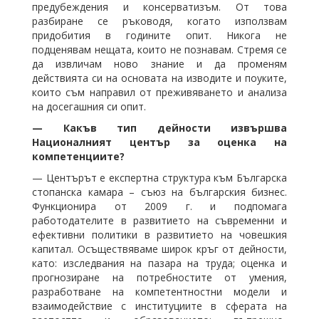
предубеждения и консерватизъм. От това
разбиране се ръководя, когато използвам
придобития в годините опит. Никога не
подценявам нещата, които не познавам. Стремя се
да извличам ново знание и да променям
действията си на основата на изводите и поуките,
които съм направил от преживяването и анализа
на досегашния си опит.
⁠— Какъв тип дейности извършва
Националният център за оценка на
компетенциите?
⁠— Центърът е експертна структура към Българска
стопанска камара – съюз на българския бизнес.
Функционира от 2009 г. и подпомага
работодателите в развитието на съвременни и
ефективни политики в развитието на човешкия
капитал. Осъществяваме широк кръг от дейности,
като: изследвания на пазара на труда; оценка и
прогнозиране на потребностите от умения,
разработване на компетентностни модели и
взаимодействие с институциите в сферата на