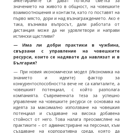
анкетираните си дават по-ясна сметка за
значението на живото в общност, на човешките
взаимоотношения и контакти, като го поставят на
първо място, дори и над възнаграждението. Ако е
така, възниква въпросът, дали работата от
дистанция може да ни удовлетвори и направи
истински щастливи?
⁠— Има ли добри практики в чужбина,
свързани с управление на човешките
ресурси, които се надявате да навлязат и в
България?
⁠— При новия икономически модел (Икономика на
знанието и идеите) фактор за
конкурентоспособността вече не са капиталите, а
човешкият потенциал, с който разполага
компанията. Съвременната теза за успешно
управление на човешките ресурси се основава на
идеята за максимално използване на човешкия
потенциал и създаване на висока добавена
стойност от него. Това налага преосмисляне на
практиките – от администриране на персонал, към
създаване на корпоративна среда, която да