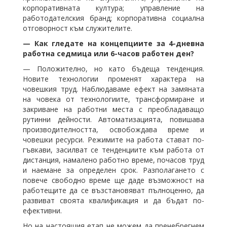
корпоративната култура; управление на
работодателския бранд; корпоративна социална
отговорност към служителите.
⁠— Как гледате на концепциите за 4-дневна
работна седмица или 6-часов работен ден?
⁠— Положително, но като бъдеща тенденция.
Новите технологии променят характера на
човешкия труд. Наблюдаваме ефект на замяната
на човека от технологиите, трансформиране и
закриване на работни места с преобладаващо
рутинни дейности. Автоматизацията, повишава
производителността, освобождава време и
човешки ресурси. Режимите на работа стават по-
гъвкави, засилват се тенденциите към работа от
дистанция, намалено работно време, почасов труд
и наемане за определен срок. Разполагането с
повече свободно време ще даде възможност на
работещите да се възстановяват пълноценно, да
развиват своята квалификация и да бъдат по-
ефективни.
Но на настоящия етап не можем да пренебрегнем