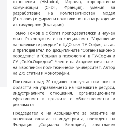
отношения (Histadrut, Израел), корпоративни
комуникации (CFDT, Франция), умения за
разработване на компетентностен модел
(България) и фирмени политики по възнаграждение
и стимулиране (България).
Томчо Томов е с богат преподавателски и научен
опит. Ръководител е на специалност “Управление
на човешките ресурси” в ЦДО към ТУ-София, ст. ас.
и преподавател по дисциплините “Организационно
поведение” и “Социална психология” в ТУ-София и
СУ „Св.Кл.Охридски”. Член е на Академичния съвет
на Европейски политехнически университет. Автор
на 275 статии и монографии.
Притежава над 20-годишен консултантски опит в
областта на управлението на човешките ресурси,
индустриалните отношения, организационната
ефективност и връзките с обществеността и
рекламата.
Председател е на Асоциацията за развитие на
човешкия капитал в индустрията, президент на
Фондация „Социална България”, зам.-главен