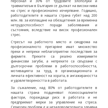
персонал и 30% от трудовите злополуки и
травматизъм в България се дължат на високи нива
на стрес и професионално изчерпване. Годишно,
работодателите в нашата страна губят над 200
млн. лв. за изплащане на обезщетения за временна
нетрудоспособност поради заболявания и
състояния, вследствие на висок професионален
стрес.
Стресът на работното място и синдрома на
професионалното прегаряне имат множество
преки и непреки неблагоприятни последствия за
фирмите. Преките са реално измеримите
финансови загуби, а непреките са свързани с
дългосрочни проблеми в работоспособността,
мотивацията за труд, в организационната и
личната ефективност на хората, в ангажираността
и удовлетвореността в работата.
За съжаление, над 80% от работодателите в
нашата страна подценяват психосоциалните
фактори, пораждащи риск в работата и не
предприемат мерки за управление на стреса.
Сериозен проблем е и незадоволителната здравна