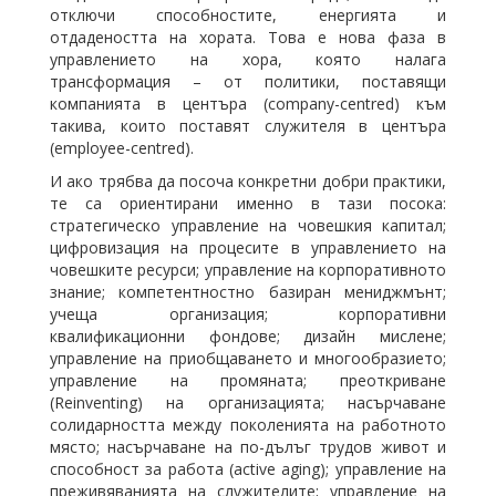
отключи способностите, енергията и
отдадеността на хората. Това е нова фаза в
управлението на хора, която налага
трансформация – от политики, поставящи
компанията в центъра (company-centred) към
такива, които поставят служителя в центъра
(employee-centred).
И ако трябва да посоча конкретни добри практики,
те са ориентирани именно в тази посока:
стратегическо управление на човешкия капитал;
цифровизация на процесите в управлението на
човешките ресурси; управление на корпоративното
знание; компетентностно базиран мениджмънт;
учеща организация; корпоративни
квалификационни фондове; дизайн мислене;
управление на приобщаването и многообразието;
управление на промяната; преоткриване
(Reinventing) на организацията; насърчаване
солидарността между поколенията на работното
място; насърчаване на по-дълъг трудов живот и
способност за работа (active aging); управление на
преживяванията на служителите; управление на