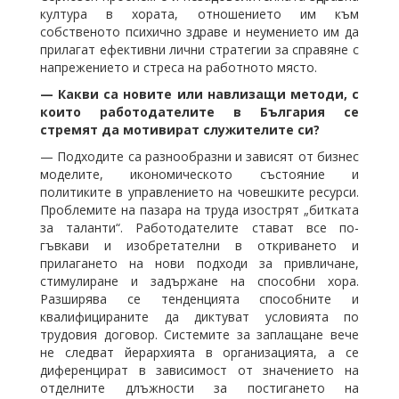
култура в хората, отношението им към
собственото психично здраве и неумението им да
прилагат ефективни лични стратегии за справяне с
напрежението и стреса на работното място.
⁠— Какви са новите или навлизащи методи, с
които работодателите в България се
стремят да мотивират служителите си?
⁠— Подходите са разнообразни и зависят от бизнес
моделите, икономическото състояние и
политиките в управлението на човешките ресурси.
Проблемите на пазара на труда изострят „битката
за таланти“. Работодателите стават все по-
гъвкави и изобретателни в откриването и
прилагането на нови подходи за привличане,
стимулиране и задържане на способни хора.
Разширява се тенденцията способните и
квалифицираните да диктуват условията по
трудовия договор. Системите за заплащане вече
не следват йерархията в организацията, а се
диференцират в зависимост от значението на
отделните длъжности за постигането на