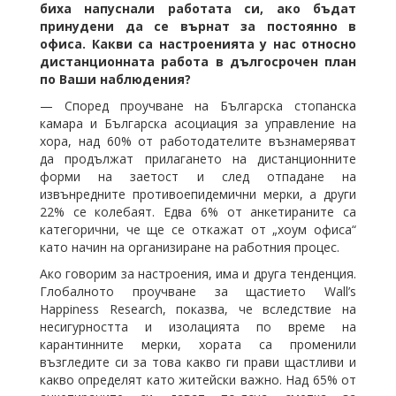
биха напуснали работата си, ако бъдат
принудени да се върнат за постоянно в
офиса. Какви са настроенията у нас относно
дистанционната работа в дългосрочен план
по Ваши наблюдения?
⁠— Според проучване на Българска стопанска
камара и Българска асоциация за управление на
хора, над 60% от работодателите възнамеряват
да продължат прилагането на дистанционните
форми на заетост и след отпадане на
извънредните противоепидемични мерки, а други
22% се колебаят. Едва 6% от анкетираните са
категорични, че ще се откажат от „хоум офиса“
като начин на организиране на работния процес.
Ако говорим за настроения, има и друга тенденция.
Глобалното проучване за щастието Wall’s
Happiness Research, показва, че вследствие на
несигурността и изолацията по време на
карантинните мерки, хората са променили
възгледите си за това какво ги прави щастливи и
какво определят като житейски важно. Над 65% от