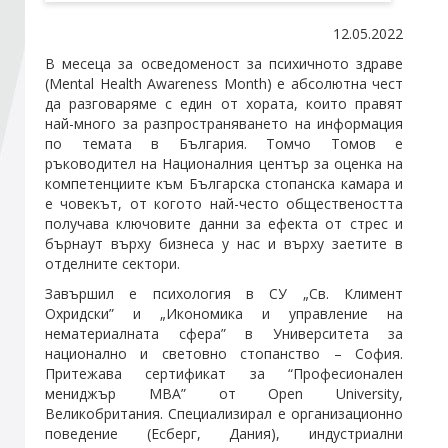
12.05.2022
Стани член
В месеца за осведоменост за психичното здраве
(Mental Health Awareness Month) е абсолютна чест
да разговаряме с един от хората, които правят
Абонирайте се!
най-много за разпространяването на информация
по темата в България. Томчо Томов е
ръководител на Националния център за оценка на
компетенциите към Българска стопанска камара и
е човекът, от когото най-често обществеността
получава ключовите данни за ефекта от стрес и
бърнаут върху бизнеса у нас и върху заетите в
отделните сектори.
Завършил е психология в СУ „Св. Климент
Охридски” и „Икономика и управление на
нематериалната сфера” в Университета за
национално и световно стопанство – София.
Притежава сертификат за “Професионален
мениджър MBA” от Open University,
Великобритания. Специализирал е организационно
поведение (Есберг, Дания), индустриални