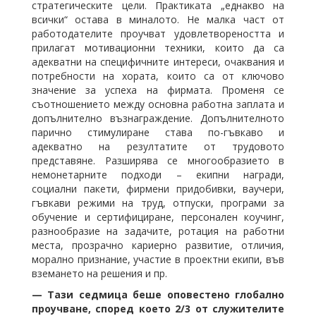
стратегическите цели. Практиката „еднакво на
всички“ остава в миналото. Не малка част от
работодателите проучват удовлетвореността и
прилагат мотивационни техники, които да са
адекватни на специфичните интереси, очаквания и
потребности на хората, които са от ключово
значение за успеха на фирмата. Променя се
съотношението между основна работна заплата и
допълнително възнаграждение. Допълнителното
парично стимулиране става по-гъвкаво и
адекватно на резултатите от трудовото
представяне. Разширява се многообразието в
немонетарните подходи – екипни награди,
социални пакети, фирмени придобивки, ваучери,
гъвкави режими на труд, отпуски, програми за
обучение и сертифициране, персонален коучинг,
разнообразие на задачите, ротация на работни
места, прозрачно кариерно развитие, отличия,
морално признание, участие в проектни екипи, във
вземането на решения и пр.
⁠— Тази седмица беше оповестено глобално
проучване, според което 2/3 от служителите