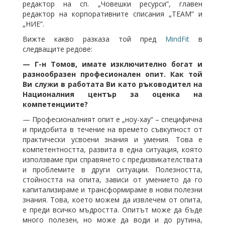
редактор на сп. „Човешки ресурси”, главен
редактор на корпоративните списания „ТЕАМ” и
„НИЕ”.
Вижте какво разказа той пред
MindFit
в
следващите редове:
⁠— Г-н Томов, имате изключително богат и
разнообразен професионален опит. Как той
Ви служи в работата Ви като ръководител на
Националния център за оценка на
компетенциите?
⁠— Професионалният опит е „ноу-хау“ – специфична
и придобита в течение на времето съвкупност от
практически усвоени знания и умения. Това е
компетентността, развита в една ситуация, която
използваме при справянето с предизвикателствата
и проблемите в други ситуации. Полезността,
стойността на опита, зависи от умението да го
капитализираме и трансформираме в нови полезни
знания. Това, което можем да извлечем от опита,
е преди всичко мъдростта. Опитът може да бъде
много полезен, но може да води и до рутина,