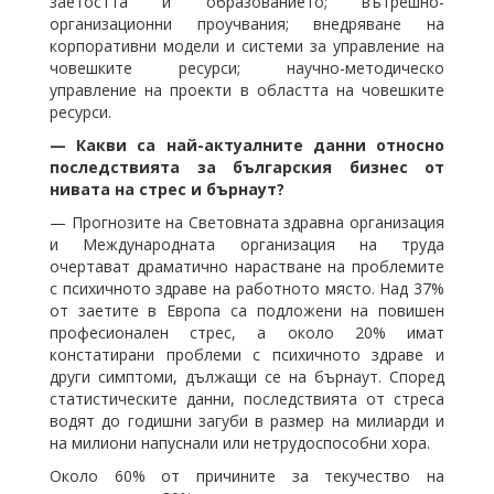
заетостта и образованието; вътрешно-
организационни проучвания; внедряване на
корпоративни модели и системи за управление на
човешките ресурси; научно-методическо
управление на проекти в областта на човешките
ресурси.
⁠— Какви са най-актуалните данни относно
последствията за българския бизнес от
нивата на стрес и бърнаут?
⁠— Прогнозите на Световната здравна организация
и Международната организация на труда
очертават драматично нарастване на проблемите
с психичното здраве на работното място. Над 37%
от заетите в Европа са подложени на повишен
професионален стрес, а около 20% имат
констатирани проблеми с психичното здраве и
други симптоми, дължащи се на бърнаут. Според
статистическите данни, последствията от стреса
водят до годишни загуби в размер на милиарди и
на милиони напуснали или нетрудоспособни хора.
Около 60% от причините за текучество на