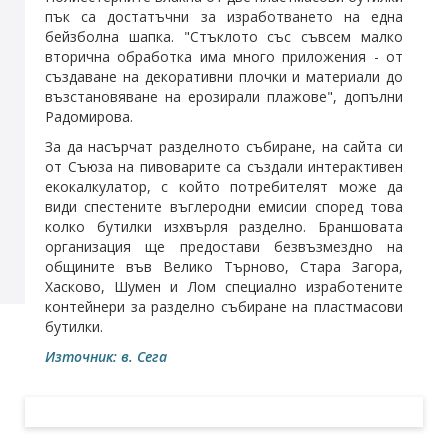
пък са достатъчни за изработването на една
бейзболна шапка. "Стъклото със съвсем малко
вторична обработка има много приложения - от
създаване на декоративни плочки и материали до
възстановяване на ерозирали плажове", допълни
Радомирова.
За да насърчат разделното събиране, на сайта си
от Съюза на
пивоварите
са създали интерактивен
екокалкулатор, с който потребителят може да
види спестените въглеродни емисии според това
колко бутилки изхвърля разделно. Браншовата
организация ще предостави безвъзмездно на
общините във Велико Търново, Стара Загора,
Хасково, Шумен и Лом специално изработените
контейнери за разделно събиране на пластмасови
бутилки.
Източник: в. Сега