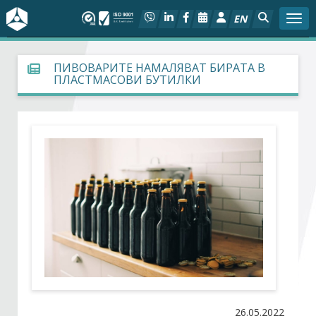
EN
Togg
За БСК
ПИВОВАРИТЕ НАМАЛЯВАТ БИРАТА В
ПЛАСТМАСОВИ БУТИЛКИ
На фокус
Актуално
Социален диалог
Дейности
Арбитражен съд
Проекти
26.05.2022
Членове