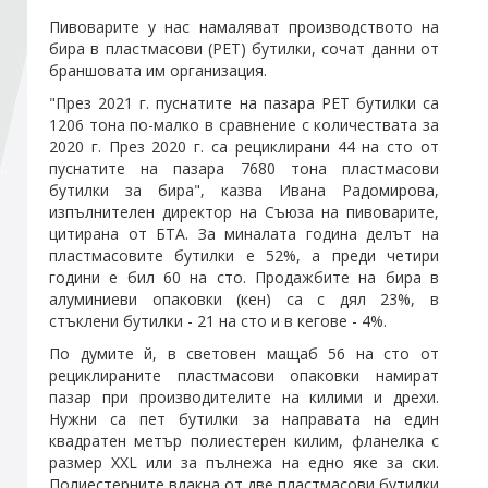
Пивоварите
у нас намаляват производството на
бира в пластмасови (РЕТ) бутилки, сочат данни от
Стани член
браншовата им организация.
"През 2021 г. пуснатите на пазара PET бутилки са
Абонирайте се!
1206 тона по-малко в сравнение с количествата за
2020 г. През 2020 г. са рециклирани 44 на сто от
пуснатите на пазара 7680 тона пластмасови
бутилки за бира", казва Ивана Радомирова,
изпълнителен директор на Съюза на
пивоварите
,
цитирана от БТА. За миналата година делът на
пластмасовите бутилки е 52%, а преди четири
години е бил 60 на сто. Продажбите на бира в
алуминиеви опаковки (кен) са с дял 23%, в
стъклени бутилки - 21 на сто и в кегове - 4%.
По думите й, в световен мащаб 56 на сто от
рециклираните пластмасови опаковки намират
пазар при производителите на килими и дрехи.
Нужни са пет бутилки за направата на един
квадратен метър полиестерен килим, фланелка с
размер XXL или за пълнежа на едно яке за ски.
Полиестерните влакна от две пластмасови бутилки