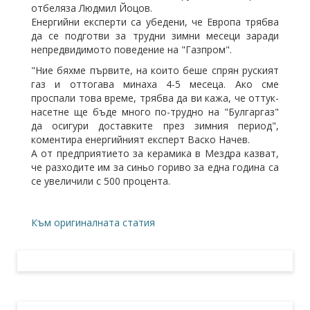
отбеляза Людмил Йоцов.
Енергийни експерти са убедени, че Европа трябва
да се подготви за трудни зимни месеци заради
непредвидимото поведение на "Газпром".
"Ние бяхме първите, на които беше спрян руският
газ и оттогава минаха 4-5 месеца. Ако сме
проспали това време, трябва да ви кажа, че оттук-
насетне ще бъде много по-трудно на "Булгаргаз"
да осигури доставките през зимния период",
коментира енергийният експерт Васко Начев.
А от предприятието за керамика в Мездра казват,
че разходите им за синьо гориво за една година са
се увеличили с 500 процента.
Към оригиналната статия