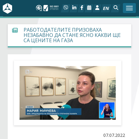
EN
Togg
За БСК
РАБОТОДАТЕЛИТЕ ПРИЗОВАХА
НЕЗАБАВНО ДА СТАНЕ ЯСНО КАКВИ ЩЕ
СА ЦЕНИТЕ НА ГАЗА
На фокус
Актуално
Социален диалог
Дейности
Арбитражен съд
Проекти
07.07.2022
Членове