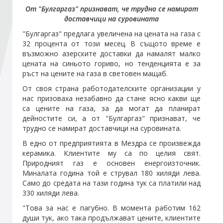
От "Булгаргаз" признават, че трудно се намират
доставчици на суровината
Стани член
"Булгаргаз" предлага увеличена на цената на газа с
32 процента от този месец. В същото време е
Абонирайте се!
възможно азерските доставки да намалят малко
цената на синьото гориво, но тенденцията е за
ръст на цените на газа в световен мащаб.
От своя страна работодателските организации у
нас призоваха незабавно да стане ясно какви ще
са цените на газа, за да могат да планират
дейностите си, а от "Булгаргаз" признават, че
трудно се намират доставчици на суровината.
В едно от предприятията в Мездра се произвежда
керамика. Клиентите му са по целия свят.
Природният газ е основен енергоизточник.
Миналата година той е струвал 180 хиляди лева.
Само до средата на тази година тук са платили над
330 хиляди лева.
"Това за нас е пагубно. В момента работим 162
души тук, ако така продължават цените, клиентите