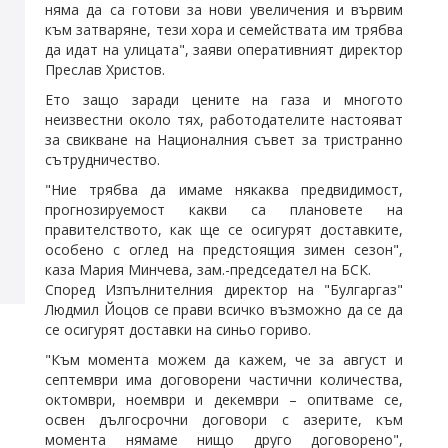
няма да са готови за нови увеличения и вървим
към затваряне, тези хора и семействата им трябва
да идат на улицата", заяви оперативният директор
Преслав Христов.
Ето защо заради цените на газа и многото
неизвестни около тях, работодателите настояват
за свикване на Националния съвет за тристранно
сътрудничество.
"Ние трябва да имаме някаква предвидимост,
прогнозируемост какви са плановете на
правителството, как ще се осигурят доставките,
особено с оглед на предстоящия зимен сезон",
каза Мария Минчева, зам.-председател на БСК.
Според Изпълнителния директор на "Булгаргаз"
Людмил Йоцов се прави всичко възможно да се да
се осигурят доставки на синьо гориво.
"Към момента можем да кажем, че за август и
септември има договорени частични количества,
октомври, ноември и декември – опитваме се,
освен дългосрочни договори с азерите, към
момента нямаме нищо друго договорено",