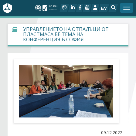
EN
Togg
За БСК
УПРАВЛЕНИЕТО НА ОТПАДЪЦИ ОТ
ПЛАСТМАСА БЕ ТЕМА НА
КОНФЕРЕНЦИЯ В СОФИЯ
На фокус
Актуално
Социален диалог
Дейности
Арбитражен съд
Проекти
09.12.2022
Членове