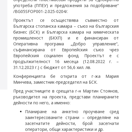
употреба (ППЕУ) и предложения за подобряване“
/BG05SFOP001-2.025-0204/.
Проектът се осъществява съвместно от
Българска стопанска камара – съюз на българския
бизнес (БСК) и Българска камара на химическата
промишленост (БКХП) и е финансиран от
Оперативна програма „Добро управление“,
съфинансирана от Европейския съюз чрез
Европейския социален фонд. Проектът е с
продължителност 16 месеца (12.08.2022 г. –
31.12.2023 г.) с бюджет от 56,6 хил. лв.
Конференцията бе открита от г-жа Мария
Минчева, заместник-председател на БСК.
Пред участниците в срещата г-н Мартин Стоянов,
ръководител на проекта, представи планираните
дейности по него, а именно:
Планиране на анкетно проучване сред
заинтересованите страни – определяне на
засегнатите дейности, брой засегнати
оператори, общи характеристики и др.