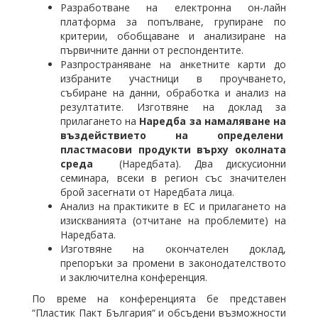
Разработване на електронна он-лайн
платформа за попълване, групиране по
критерии, обобщаване и анализиране на
първичните данни от респондентите.
Разпространяване на анкетните карти до
избраните участници в проучването,
събиране на данни, обработка и анализ на
резултатите. Изготвяне на доклад за
прилагането на
Наредба за намаляване на
въздействието на определени
пластмасови продукти върху околната
среда
(Наредбата). Два дискусионни
семинара, всеки в регион със значителен
брой засегнати от Наредбата лица.
Анализ на практиките в ЕС и прилагането на
изискванията (отчитане на проблемите) на
Наредбата.
Изготвяне на окончателен доклад,
препоръки за промени в законодателството
и заключителна конференция.
По време на конференцията бе представен
“Пластик Пакт България“ и обсъдени възможности