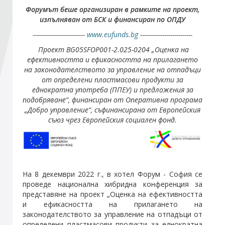
Форумът беше организиран в рамките на проект,
изпълняван от БСК и финансиран по ОПДУ
Стани член
--------
---
---------------
www.eufunds.bg
--------------------------
Проект BG05SFOP001-2.025-0204 „Оценка на
Абонирайте се!
ефективността и ефикасността на прилагането
на законодателството за управление на отпадъци
от определени пластмасови продукти за
еднократна употреба (ППЕУ) и предложения за
подобряване“, финансиран от Оперативна програма
„Добро управление“, съфинансирана от Европейския
съюз чрез Европейския социален фонд.
На 8 декември 2022 г., в хотел Форум - София се
проведе национална хибридна конференция за
представяне на проект „Оценка на ефективността
и ефикасността на прилагането на
законодателството за управление на отпадъци от
определени пластмасови продукти за еднократна