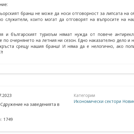
ние:
ьорският бранш не може да носи отговорност за липсата на об
о служители, които могат да отговорят на въпросите на наш
ия и българският туризъм нямат нужда от повече антирекл
е по очернянето на летния ни сезон. Едно наказателно дело и
 кръста срещу нашия бранш! И няма да е нелогично, ако
?!
7.2023
Категории
Икономически сектори
Новин
:
Сдружение на заведенията в
о:
1749