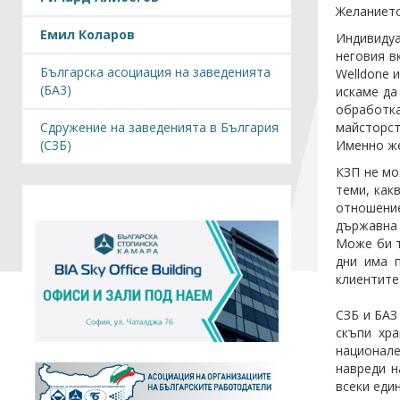
Желанието
Емил Коларов
Индивидуа
неговия в
Българска асоциация на заведенията
Welldone 
(БА3)
искаме да
обработка
Сдружение на заведенията в България
майсторст
(СЗБ)
Именно же
КЗП не мо
теми, как
отношени
държавна 
Може би т
дни има п
клиентите
СЗБ и БАЗ
скъпи хра
национале
навреди н
всеки еди