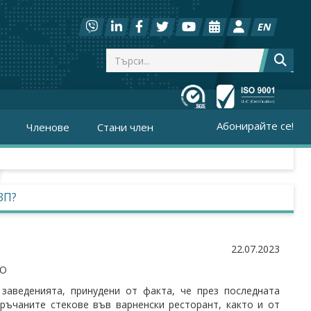
EN
Абонирайте се!
Членове
Стани член
ЗП?
22.07.2023
МО
заведенията, принудени от факта, че през последната
ръчаните стекове във варненски ресторант, както и от