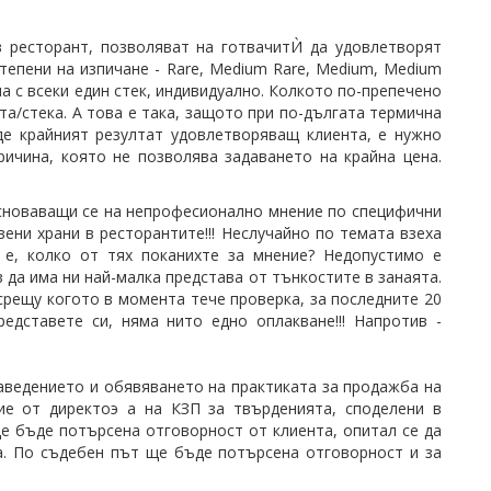
в ресторант, позволяват на готвачитЍ да удовлетворят
тепени на изпичане - Rare, Medium Rare, Medium, Medium
на с всеки един стек, индивидуално. Колкото по-препечено
а/стека. А това е така, защото при по-дългата термична
де крайният резултат удовлетворяващ клиента, е нужно
ричина, която не позволява задаването на крайна цена.
основаващи се на непрофесионално мнение по специфични
вени храни в ресторантите!!! Неслучайно по темата взеха
е, колко от тях поканихте за мнение? Недопустимо е
 да има ни най-малка представа от тънкостите в занаята.
срещу когото в момента тече проверка, за последните 20
едставете си, няма нито едно оплакване!!! Напротив -
аведението и обявяването на практиката за продажба на
ие от директоэ а на КЗП за твърденията, споделени в
е бъде потърсена отговорност от клиента, опитал се да
ва. По съдебен път ще бъде потърсена отговорност и за