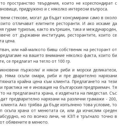
то пространство твърдения, които не кореспондират с
новище, придружено и с няколко интересни въпроса.
вени стекове, могат да бъдат консумирани само в около
които отличават елитните ресторанти. И ако искаме да
ия гурме туризъм, както вътрешен, така и международен,
овече от държавни институции, ресторантите, които се
та цена.
твач, или най-малкото бивш собственик на ресторант от
 предлагаме на вашето внимание няколко факта, които би
, се предлагат на тегло от 100 гр.
бикновени пържоли/ и някои риби и морски деликатеси,
р. Няма скъпи омари, риби и пре дварително нарязани
тяхната крайна цена към клиента. Предлагането на тези
зи практика не е иновация на българския предприемач. Тя
то на предлаганата храна, е издигната на пиедестал. Със
дат предварително нарязани на различни грамажи - 200,
а клиента. Ако трябва да бъде изпълнено това условие, то
п скъпа храна от менютата си, или да изчислим среден
абсурдно, но по всичко личи, че КЗП е тръгнало точно в
 от обявените в менюто.