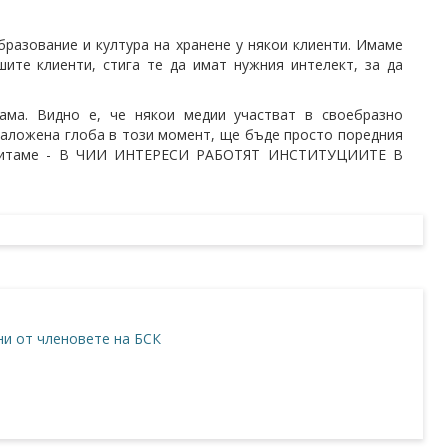
разование и култура на хранене у някои клиенти. Имаме
ите клиенти, стига те да имат нужния интелект, за да
ама. Видно е, че някои медии участват в своебразно
 наложена глоба в този момент, ще бъде просто поредния
 попитаме - В ЧИИ ИНТЕРЕСИ РАБОТЯТ ИНСТИТУЦИИТЕ В
и от членовете на БСК