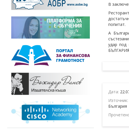
В заключе
Ресторант
достатъчн
попитат.
А Българ
състезани
удар под
БЪЛГАРИЯ
Дата:
22.0
Източник
България
Прочетен