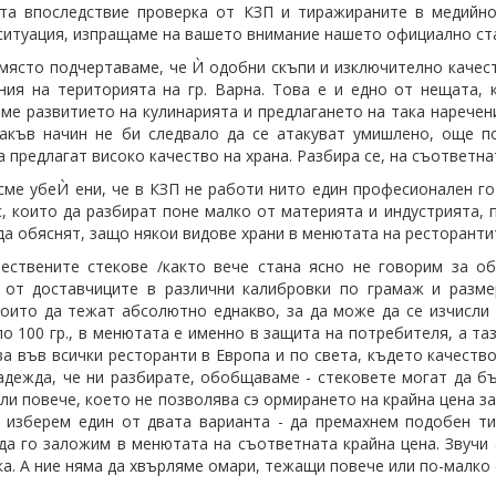
та впоследствие проверка от КЗП и тиражираните в медийно
ситуация, изпращаме на вашето внимание нашето официално ста
място подчертаваме, че Ѝ одобни скъпи и изключително качест
ния на територията на гр. Варна. Това е и едно от нещата, 
ме развитието на кулинарията и предлагането на така наречен
акъв начин не би следвало да се атакуват умишлено, още п
а предлагат високо качество на храна. Разбира се, на съответна
сме убеЍ ени, че в КЗП не работи нито един професионален го
с, които да разбират поне малко от материята и индустрията,
да обяснят, защо някои видове храни в менютата на ресторантите
ествените стекове /както вече стана ясно не говорим за о
 от доставчиците в различни калибровки по грамаж и разме
които да тежат абсолютно еднакво, за да може да се изчисли 
по 100 гр., в менютата е именно в защита на потребителя, а та
а във всички ресторанти в Европа и по света, където качество
адежда, че ни разбирате, обобщаваме - стековете могат да бъ
 или повече, което не позволява сэ ормирането на крайна цена з
 изберем един от двата варианта - да премахнем подобен ти
да го заложим в менютата на съответната крайна цена. Звучи 
ка. А ние няма да хвърляме омари, тежащи повече или по-малко