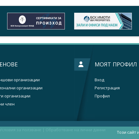
ЕНОВЕ
МОЯТ ПРОФИЛ
ншови организации
Вход
ионални организации
Регистрация
ги организации
Профил
ни член
Условия за ползване
|
Oбработване на лични данни
Този сайт 