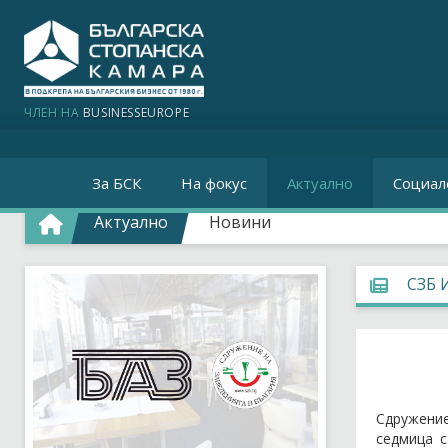
ЧЛЕН НА
BUSINESSEUROPE
За БСК
На фокус
Актуално
Социал
Актуално
Новини
СЗБ 
Сдружение
седмица с