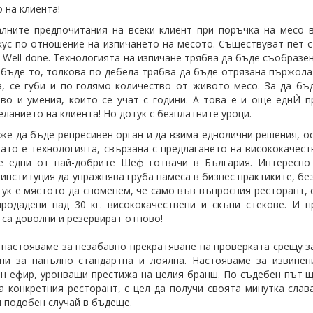
 на клиента!
лните предпочитания на всеки клиент при поръчка на месо 
кус по отношение на изпичането на месото. Съществуват пет с
и Well-done. Технологията на изпичане трябва да бъде съобразе
 бъде то, толкова по-дебела трябва да бъде отрязана пържолат
, се губи и по-голямо количество от живото месо. За да бъ
во и умения, които се учат с години. А това е и още еднЍ п
ланието на клиента! Но дотук с безплатните уроци.
же да бъде репресивен орган и да взима еднолични решения, 
вато е технологията, свързана с предлагането на висококачест
е едни от най-добрите Шеф готвачи в България. Интересно 
институция да упражнява груба намеса в бизнес практиките, без
ук е мястото да споменем, че само във въпросния ресторант, 
родадени над 30 кг. висококачествени и скъпи стекове. И пр
 са доволни и резервират отново!
 настояваме за незабавно прекратяване на проверката срещу з
ни за напълно стандартна и лоялна. Настояваме за извинен
н ефир, уронващи престижа на целия бранш. По съдебен път щ
а конкретния ресторант, с цел да получи своята минутка сла
н подобен случай в бъдеще.