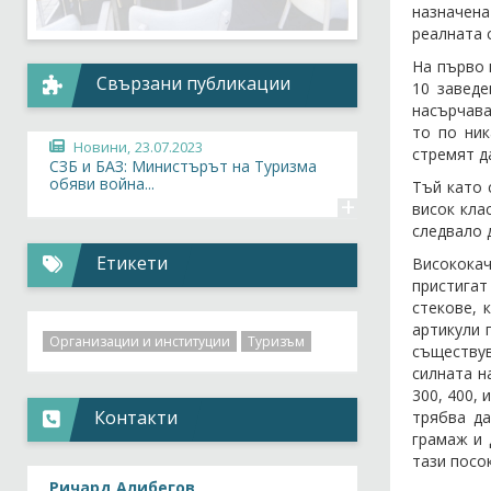
назначена
реалната 
На първо 
Свързани публикации
10 заведе
насърчава
то по ник
Новини,
23.07.2023
стремят д
СЗБ и БАЗ: Министърът на Туризма
обяви война...
Тъй като 
+
висок кла
следвало 
Етикети
Висококач
пристигат
стекове, 
артикули 
Организации и институции
Туризъм
съществув
силната н
300, 400,
Контакти
трябва да
грамаж и 
тази посо
Ричард Алибегов