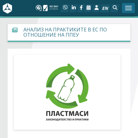
EN
Togg
За БСК
АНАЛИЗ НА ПРАКТИКИТЕ В ЕС ПО
ОТНОШЕНИЕ НА ППЕУ
На фокус
Актуално
Социален диалог
Дейности
Арбитражен съд
Проекти
Членове