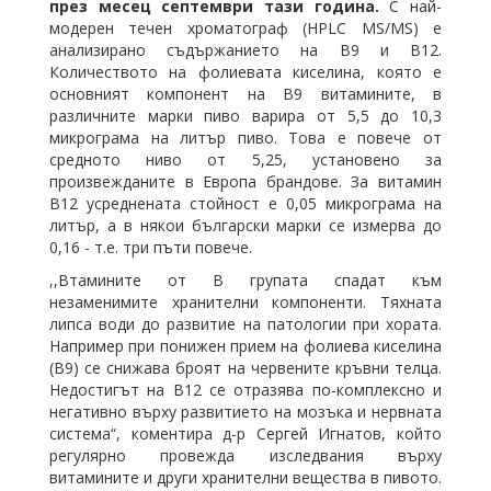
през месец септември тази година.
С най-
модерен течен хроматограф (HPLC MS/MS) е
анализирано съдържанието на В9 и В12.
Количеството на фолиевата киселина, която е
основният компонент на В9 витамините, в
различните марки пиво варира от 5,5 до 10,3
микрограма на литър пиво. Това е повече от
средното ниво от 5,25, установено за
произвежданите в Европа брандове. За витамин
В12 усреднената стойност е 0,05 микрограма на
литър, а в някои български марки се измерва до
0,16 - т.е. три пъти повече.
,,Втамините от В групата спадат към
незаменимите хранителни компоненти. Тяхната
липса води до развитие на патологии при хората.
Например при понижен прием на фолиева киселина
(В9) се снижава броят на червените кръвни телца.
Недостигът на В12 се отразява по-комплексно и
негативно върху развитието на мозъка и нервната
система“, коментира д-р Сергей Игнатов, който
регулярно провежда изследвания върху
витамините и други хранителни вещества в пивото.