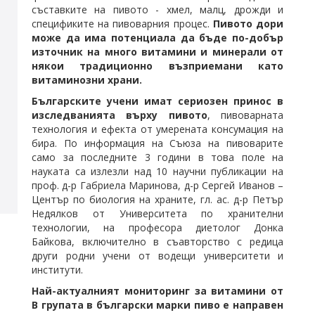
съставките на пивото - хмел, малц, дрожди и
спецификите на пивоварния процес.
Пивото дори
може да има потенциала да бъде по-добър
източник на много витамини и минерали от
някои традиционно възприемани като
витаминозни храни.
Българските учени имат сериозен принос в
изследванията върху пивото
, пивоварната
технология и ефекта от умерената консумация на
бира. По информация на Съюза на пивоварите
само за последните 3 години в това поле на
науката са излезли над 10 научни публикации на
проф. д-р Габриела Маринова, д-р Сергей Иванов –
Център по биология на храните, гл. ас. д-р Петър
Недялков от Университета по хранителни
технологии, на професора диетолог Донка
Байкова, включително в съавторство с редица
други родни учени от водещи университети и
институти.
Най-актуалният мониторинг за витамини от
В групата в български марки пиво е направен