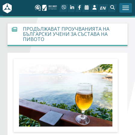
EN
Togg
За БСК
ПРОДЪЛЖАВАТ ПРОУЧВАНИЯТА НА
БЪЛГАРСКИ УЧЕНИ ЗА СЪСТАВА НА
ПИВОТО
На фокус
Актуално
Социален диалог
Дейности
Арбитражен съд
Проекти
Членове