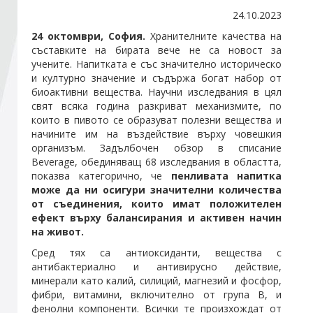
24.10.2023
Стани член
24 октомври, София.
Хранителните качества на
съставките на бирата вече не са новост за
учените. Напитката е със значително историческо
Абонирайте се!
и културно значение и съдържа богат набор от
биоактивни вещества. Научни изследвания в цял
свят всяка година разкриват механизмите, по
които в пивото се образуват полезни вещества и
начините им на въздействие върху човешкия
организъм. Задълбочен обзор в списаниe
Beverage, обединяващ 68 изследвания в областта,
показва категорично, че
пенливата напитка
може да ни осигури значителни количества
от съединения, които имат положителен
ефект върху балансирания и активен начин
на живот.
Сред тях са антиоксиданти, вещества с
антибактериално и антивирусно действие,
минерали като калий, силиций, магнезий и фосфор,
фибри, витамини, включително от група B, и
фенолни компоненти. Всички те произхождат от