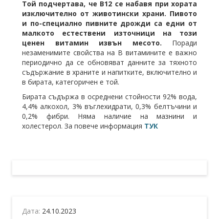
Той подчертава, че В12 се набавя при хората
изключително от животински храни. Пивото
и по-специално пивните дрожди са едни от
малкото естествени източници на този
ценен витамин извън месото.
Поради
незаменимите свойства на В витамините е важно
периодично да се обновяват данните за тяхното
съдържание в храните и напитките, включително и
в бирата, категоричен е той.
Бирата съдържа в осреднени стойности 92% вода,
4,4% алкохол, 3% въглехидрати, 0,3% белтъчини и
0,2% фибри. Няма наличие на мазнини и
холестерол. За повече информация
ТУК
Дата:
24.10.2023