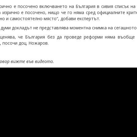
рично е посочено включването на България в сивия списък на 
а изрично е посочено, нищо че го няма сред официалните крит
но и самостоятелно място“, добави експертът.
 думи докладът не представлява моментна снимка на сегашното 
оценява, че България без да проведе реформи няма въобще 
, посочи доц. Ножаров.
говор вижте във видеото.