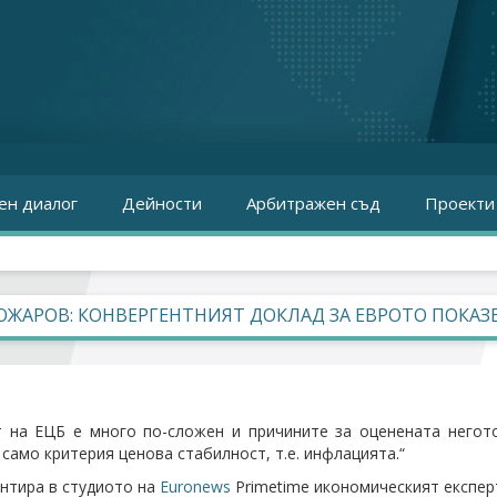
ен диалог
Дейности
Арбитражен съд
Проекти
ОЖАРОВ: КОНВЕРГЕНТНИЯТ ДОКЛАД ЗА ЕВРОТО ПОКАЗ
 на ЕЦБ е много по-сложен и причините за оценената негот
 само критерия ценова стабилност, т.е. инфлацията.“
нтира в студиото на
Euronews
Primetime икономическият експер