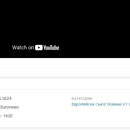
6.2024
Категории
Европейски съюз
Новини от 
:
Euronews
о:
1620