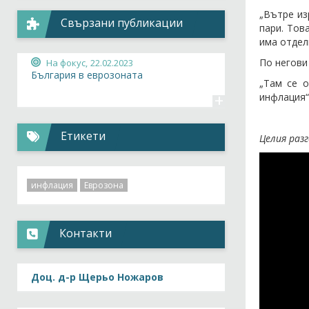
„Вътре из
Свързани публикации
пари. Тов
има отдел
По негови
На фокус,
22.02.2023
България в еврозоната
„Там се 
+
инфлация“
Етикети
Целия раз
инфлация
Еврозона
Контакти
Доц. д-р Щерьо Ножаров