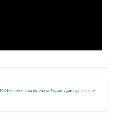
БСК
Икономическа политика
Бюджет, данъци, финанси