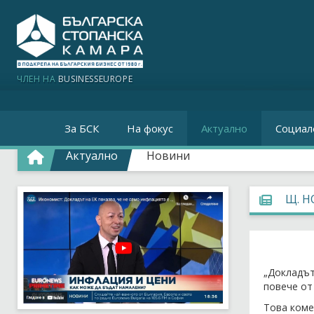
ЧЛЕН НА
BUSINESSEUROPE
За БСК
На фокус
Актуално
Социал
Актуално
Новини
Щ. Н
„Докладът
повече от
Това коме