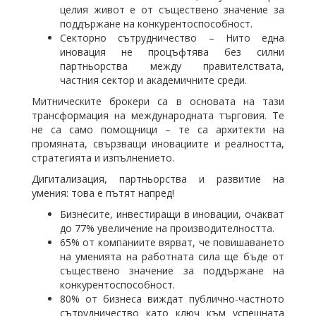
целия живот е от съществено значение за
поддържане на конкурентоспособност.
Секторно сътрудничество – Нито една
иновация не процъфтява без силни
партньорства между правителствата,
частния сектор и академичните среди.
Митническите брокери са в основата на тази
трансформация на международната търговия. Те
не са само помощници – те са архитекти на
промяната, свързващи иновациите и реалността,
стратегията и изпълнението.
Дигитализация, партньорства и развитие на
умения: това е пътят напред!
Бизнесите, инвестиращи в иновации, очакват
до 77% увеличение на производителността.
65% от компаниите вярват, че повишаването
на уменията на работната сила ще бъде от
съществено значение за поддържане на
конкурентоспособност.
80% от бизнеса виждат публично-частното
сътрудничество като ключ към успешната