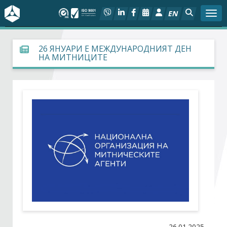
EN
Togg
За БСК
26 ЯНУАРИ Е МЕЖДУНАРОДНИЯТ ДЕН
НА МИТНИЦИТЕ
На фокус
Актуално
Социален диалог
Дейности
Арбитражен съд
Проекти
Членове
26.01.2025