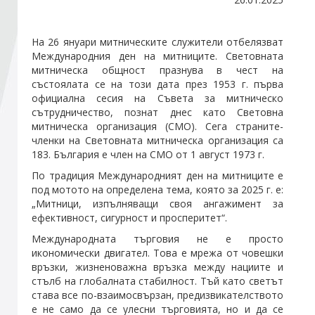
Стани член
На 26 януари митническите служители отбелязват
Международния ден на митниците. Световната
митническа общност празнува в чест на
Абонирайте се!
състоялата се на този дата през 1953 г. първа
официална сесия на Съвета за митническо
сътрудничество, познат днес като Световна
митническа организация (СМО). Сега страните-
членки на Световната митническа организация са
183. България е член на СМО от 1 август 1973 г.
По традиция Международният ден на митниците e
под мотото на определена тема, която за 2025 г. е:
„Митници, изпълняващи своя ангажимент за
ефективност, сигурност и просперитет“.
Международната търговия не е просто
икономически двигател. Това е мрежа от човешки
връзки, жизненоважна връзка между нациите и
стълб на глобалната стабилност. Тъй като светът
става все по-взаимосвързан, предизвикателството
е не само да се улесни търговията, но и да се