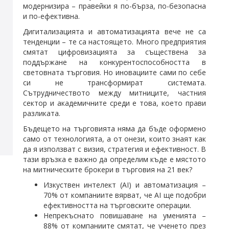
модернизира – правейки я по-бърза, по-безопасна
и по-ефективна.
Дигитализацията и автоматизацията вече не са
тенденции – те са настоящето. Много предприятия
смятат цифровизацията за съществена за
поддържане на конкурентоспособността в
световната търговия. Но иновациите сами по себе
си не трансформират системата.
Сътрудничеството между митниците, частния
сектор и академичните среди е това, което прави
разликата.
Бъдещето на търговията няма да бъде оформено
само от технологията, а от онези, които знаят как
да я използват с визия, стратегия и ефективност. В
тази връзка е важно да определим къде е мястото
на митническите брокери в търговия на 21 век?
Изкуствен интелект (AI) и автоматизация –
70% от компаниите вярват, че AI ще подобри
ефективността на търговските операции.
Непрекъснато повишаване на уменията –
88% от компаниите смятат, че ученето през